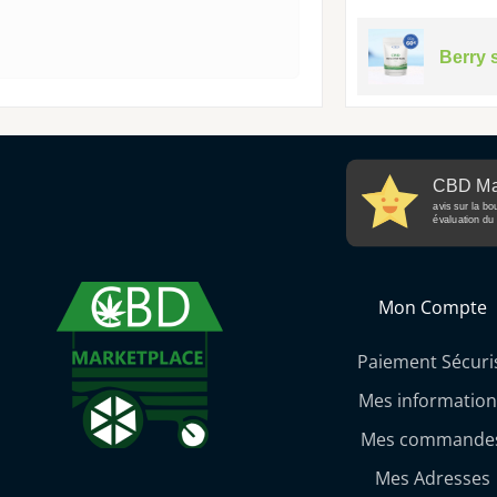
Berry 
CBD Ma
avis sur la bo
évaluation du 
Mon Compte
Paiement Sécuri
Mes information
Mes commande
Mes Adresses