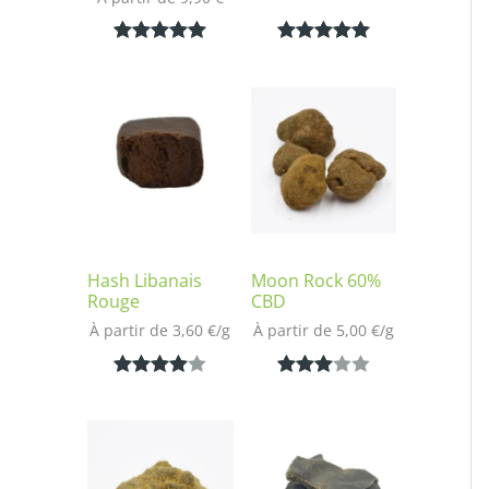
Noté
1
5.00
Noté
1
5.00
sur 5
sur 5
basé sur
basé sur
notation
notation
client
client
Hash Libanais
Moon Rock 60%
Rouge
CBD
À partir de 
3,60
€
/
g
À partir de 
5,00
€
/
g
Noté
1
4.00
Noté
1
sur 5
3.00
basé
sur 5
sur
basé