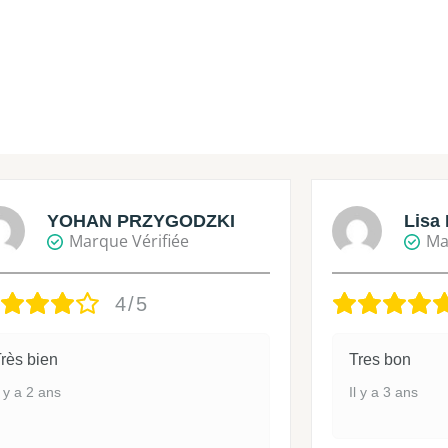
YOHAN PRZYGODZKI
Lisa 
Marque Vérifiée
Ma
4/5
rès bien
Tres bon
l y a 2 ans
Il y a 3 ans