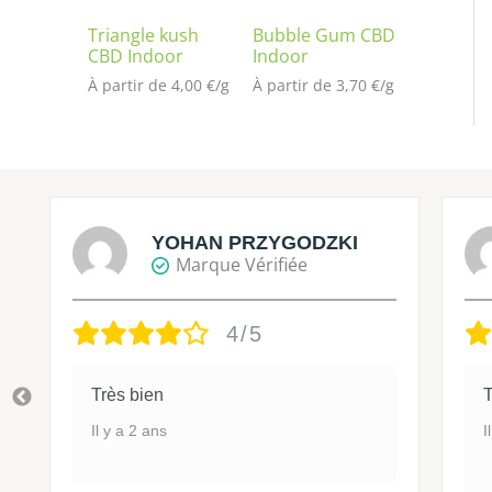
Triangle kush
Bubble Gum CBD
CBD Indoor
Indoor
À partir de 
4,00
€
/
g
À partir de 
3,70
€
/
g
YOHAN PRZYGODZKI
Marque Vérifiée
4/5
Très bien
T
Il y a 2 ans
I