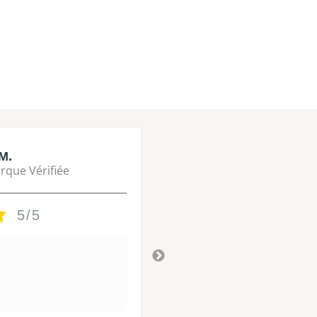
M.
Lisa M.
rque Vérifiée
Marque Vérifié
5/5
5/5
Tres bon
Il y a 3 ans