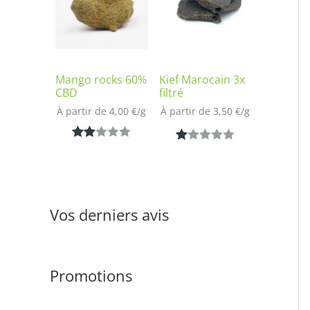
notation
sur
client
notatio
n client
Mango rocks 60%
Kief Marocain 3x
CBD
filtré
À partir de 
4,00
€
/
g
À partir de 
3,50
€
/
g
Noté
1
N
1
2.00
ot
sur
é
5
1.
Vos derniers avis
bas
00
é
s
sur
ur
notat
Promotions
5
ion
ba
clien
s