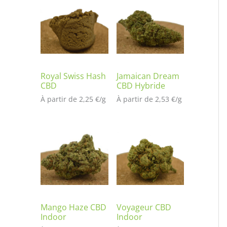
t
é
s
ur
no
tat
io
Royal Swiss Hash
Jamaican Dream
CBD
CBD Hybride
n
À partir de 
2,25
€
/
g
À partir de 
2,53
€
/
g
cli
en
t
Mango Haze CBD
Voyageur CBD
Indoor
Indoor