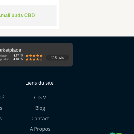
small buds CBD
rketplace
utique
4.77 / 5
118 avis
produit
4.18 / 5
Liens du site
sé
C.G.V
s
Blog
s
Contact
A Propos