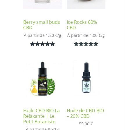
Berry small buds
Ice Rocks 60%
CBD
CBD
À partir de 
1,20
€
/
g
À partir de 
4,00
€
/
g
Noté
2
5.00
Noté
1
5.00
sur 5
sur 5
basé sur
basé sur
notations
notation
client
client
Huile CBD BIO La
Huile de CBD BIO
Relaxante | Le
– 20% CBD
Petit Botaniste
55,00
€
À partir de 
9,90
€