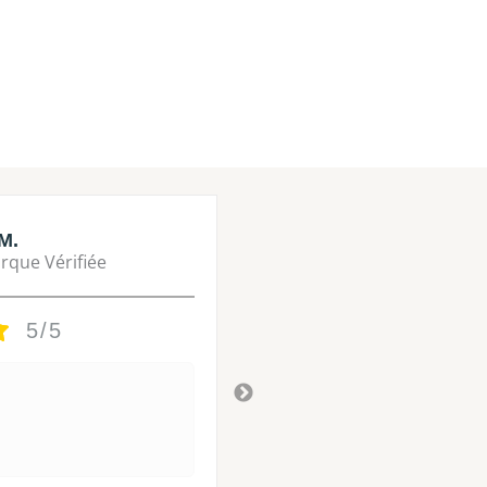
M.
Lisa M.
rque Vérifiée
Marque Vérifié
5/5
5/5
Tres bon
Il y a 3 ans