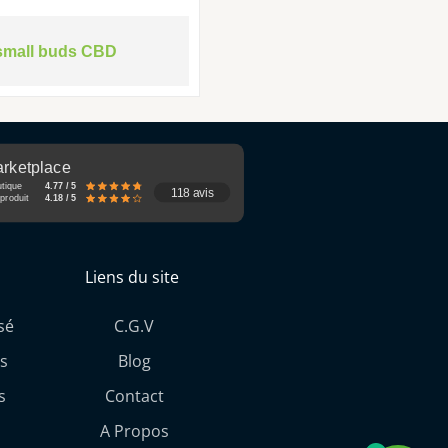
small buds CBD
rketplace
utique
4.77 / 5
118 avis
produit
4.18 / 5
Liens du site
sé
C.G.V
s
Blog
s
Contact
A Propos