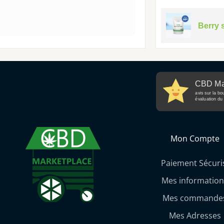
Berry 
CBD Ma
avis sur la bo
évaluation du 
Mon Compte
Paiement Sécuri
Mes information
Mes commande
Mes Adresses