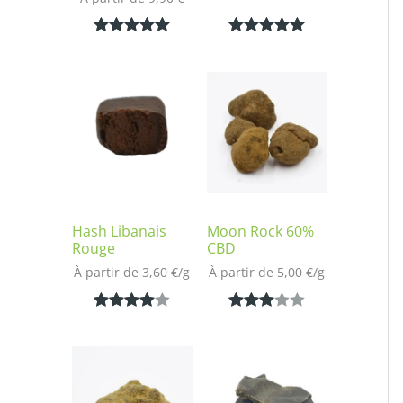
Noté
1
5.00
Noté
1
5.00
sur 5
sur 5
basé sur
basé sur
notation
notation
client
client
Hash Libanais
Moon Rock 60%
Rouge
CBD
À partir de 
3,60
€
/
g
À partir de 
5,00
€
/
g
Noté
1
4.00
Noté
1
sur 5
3.00
basé
sur 5
sur
basé