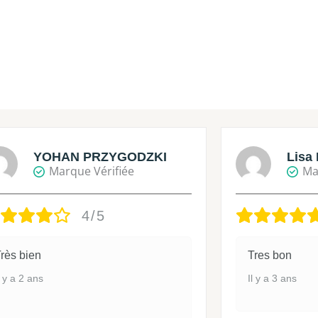
YOHAN PRZYGODZKI
Lisa 
Marque Vérifiée
Ma
4/5
rès bien
Tres bon
l y a 2 ans
Il y a 3 ans