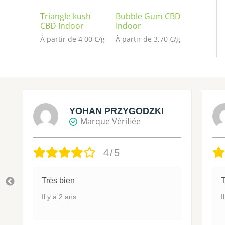
Triangle kush
Bubble Gum CBD
CBD Indoor
Indoor
À partir de 
4,00
€
/
g
À partir de 
3,70
€
/
g
YOHAN PRZYGODZKI
Marque Vérifiée
4/5
Très bien
T
Il y a 2 ans
I