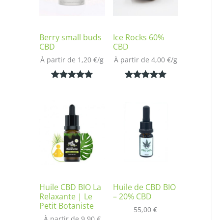
Berry small buds
Ice Rocks 60%
CBD
CBD
À partir de 
1,20
€
/
g
À partir de 
4,00
€
/
g
Noté
2
5.00
Noté
1
5.00
sur 5
sur 5
basé sur
basé sur
notations
notation
client
client
Huile CBD BIO La
Huile de CBD BIO
Relaxante | Le
– 20% CBD
Petit Botaniste
55,00
€
À partir de 
9,90
€