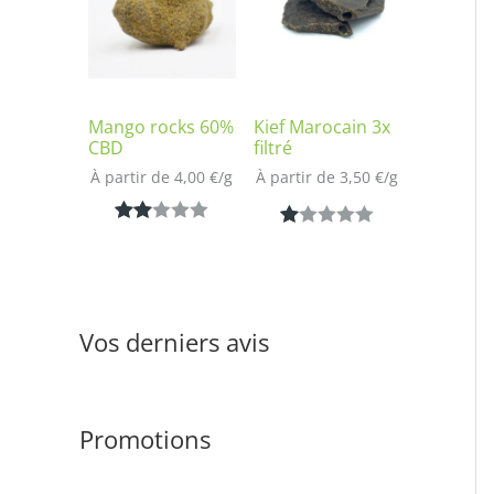
notation
sur
client
notatio
n client
Mango rocks 60%
Kief Marocain 3x
CBD
filtré
À partir de 
4,00
€
/
g
À partir de 
3,50
€
/
g
Noté
1
N
1
2.00
ot
sur
é
5
1.
Vos derniers avis
bas
00
é
s
sur
ur
notat
Promotions
5
ion
ba
clien
s