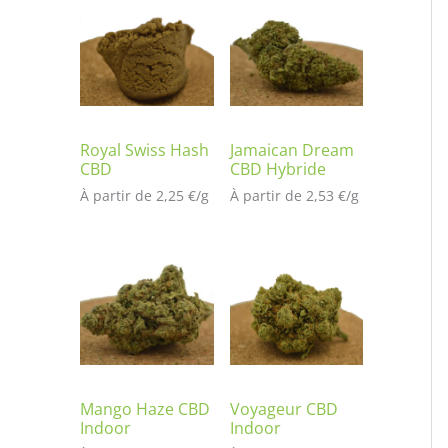
t
é
s
ur
no
tat
io
Royal Swiss Hash
Jamaican Dream
CBD
CBD Hybride
n
À partir de 
2,25
€
/
g
À partir de 
2,53
€
/
g
cli
en
t
Mango Haze CBD
Voyageur CBD
Indoor
Indoor