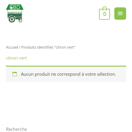
Aller
Men
au
0
contenu
princ
Accueil
/ Produits identifiés “citron vert”
citron vert
Aucun produit ne correspond à votre sélection.
Recherche