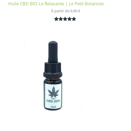
Huile CBD BIO La Relaxante | Le Petit Botaniste
À partir de 
9,90
€
Noté
1
5.00
sur 5
basé sur
notation
client