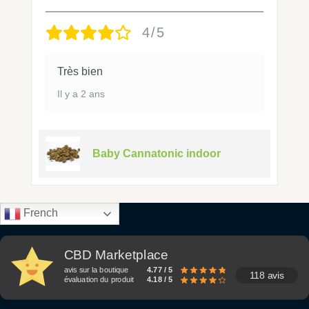
4/5
Très bien
Il y a 2 ans
Baby Cannatonic indoor
French
CBD Marketplace
avis sur la boutique
4.77 / 5
118 avis
évaluation du produit
4.18 / 5