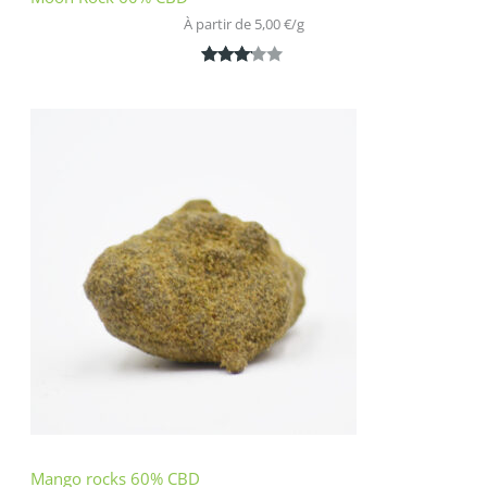
À partir de 
5,00
€
/
g
Noté
1
3.00
sur 5
basé
sur
notatio
n
client
Mango rocks 60% CBD