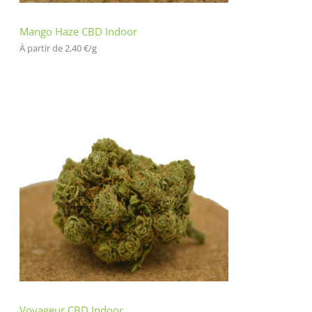
Mango Haze CBD Indoor
À partir de 
2,40
€
/
g
Voyageur CBD Indoor