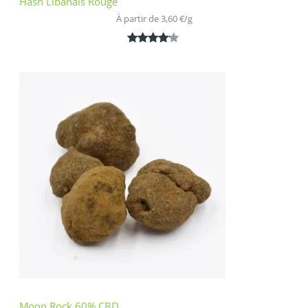
Hash Libanais Rouge
À partir de 
3,60
€
/
g
Noté
1
4.00
sur 5
basé
sur
notation
client
Moon Rock 60% CBD