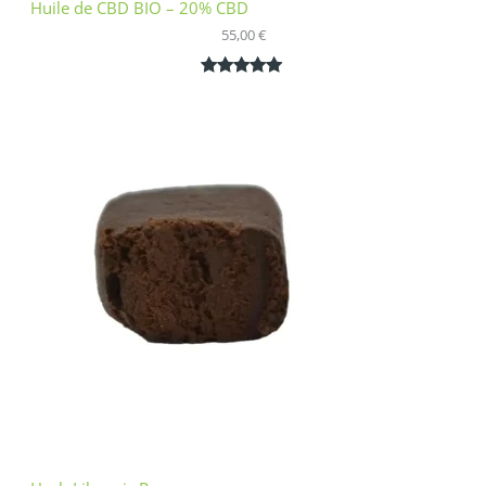
Huile de CBD BIO – 20% CBD
55,00
€
Noté
1
5.00
sur 5
basé sur
notation
client