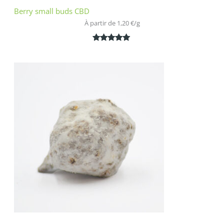
Berry small buds CBD
À partir de 
1,20
€
/
g
Noté
2
5.00
sur 5
basé sur
notations
client