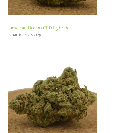
Jamaican Dream CBD Hybride
À partir de 
2,53
€
/
g