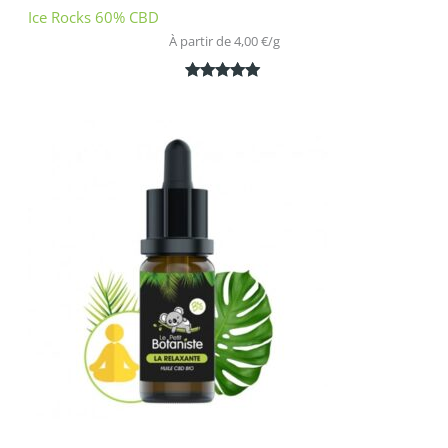
Ice Rocks 60% CBD
À partir de 
4,00
€
/
g
Noté
1
5.00
sur 5
basé sur
notation
client