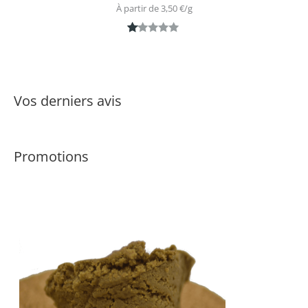
À partir de 
3,50
€
/
g
N
1
ot
é
1.
Vos derniers avis
0
0
s
Promotions
ur
5
ba
s
é
s
ur
n
ot
ati