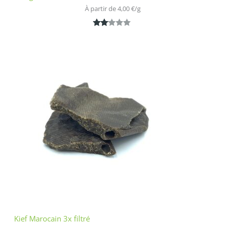
À partir de 
4,00
€
/
g
Noté
1
2.00
sur
5
bas
é
sur
nota
tion
clien
t
Kief Marocain 3x filtré