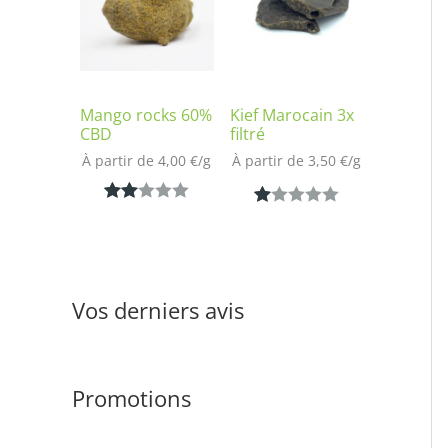
notation
sur
client
notatio
n client
Mango rocks 60%
Kief Marocain 3x
CBD
filtré
À partir de 
4,00
€
/
g
À partir de 
3,50
€
/
g
Noté
1
N
1
2.00
ot
sur
é
5
1.
Vos derniers avis
bas
00
é
s
sur
ur
notat
Promotions
5
ion
ba
clien
s