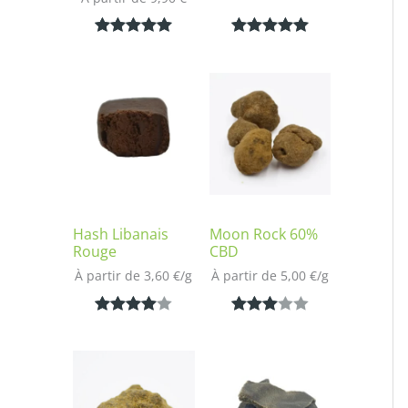
Noté
1
5.00
Noté
1
5.00
sur 5
sur 5
basé sur
basé sur
notation
notation
client
client
Hash Libanais
Moon Rock 60%
Rouge
CBD
À partir de 
3,60
€
/
g
À partir de 
5,00
€
/
g
Noté
1
4.00
Noté
1
sur 5
3.00
basé
sur 5
sur
basé