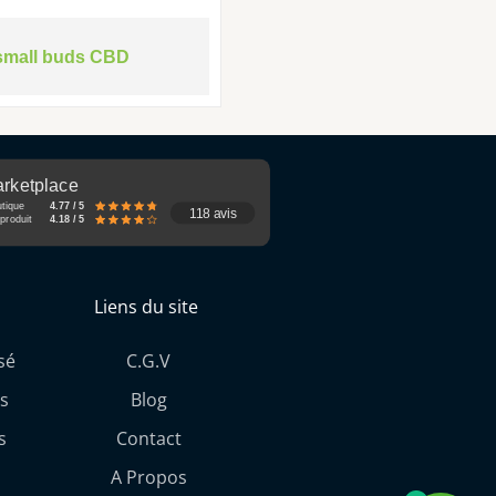
small buds CBD
rketplace
utique
4.77 / 5
118 avis
produit
4.18 / 5
Liens du site
sé
C.G.V
s
Blog
s
Contact
A Propos