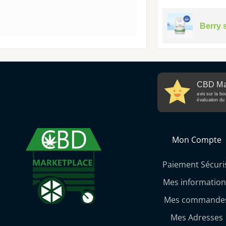
Berry 
CBD Ma
avis sur la bo
évaluation du 
Mon Compte
Paiement Sécuri
Mes information
Mes commande
Mes Adresses