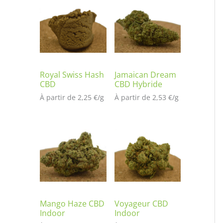
t
é
s
ur
no
tat
io
Royal Swiss Hash
Jamaican Dream
CBD
CBD Hybride
n
À partir de 
2,25
€
/
g
À partir de 
2,53
€
/
g
cli
en
t
Mango Haze CBD
Voyageur CBD
Indoor
Indoor