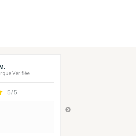
M.
Lisa M.
rque Vérifiée
Marque Vérifié
5/5
5/5
Tres bon
Il y a 3 ans