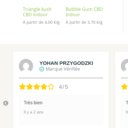
Triangle kush
Bubble Gum CBD
CBD Indoor
Indoor
À partir de 
4,00
€
/
g
À partir de 
3,70
€
/
g
YOHAN PRZYGODZKI
Marque Vérifiée
4/5
Très bien
T
Il y a 2 ans
I