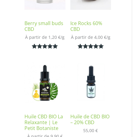
Berry small buds
Ice Rocks 60%
CBD
CBD
À partir de 
1,20
€
/
g
À partir de 
4,00
€
/
g
Noté
2
5.00
Noté
1
5.00
sur 5
sur 5
basé sur
basé sur
notations
notation
client
client
Huile CBD BIO La
Huile de CBD BIO
Relaxante | Le
– 20% CBD
Petit Botaniste
55,00
€
À partir de 
9,90
€