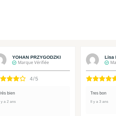
YOHAN PRZYGODZKI
Lisa 
Marque Vérifiée
Ma
4/5
rès bien
Tres bon
l y a 2 ans
Il y a 3 ans