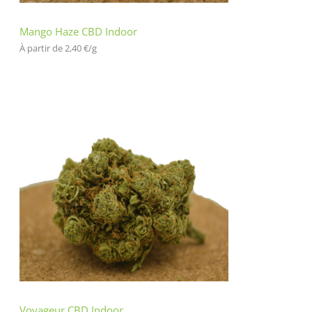
Mango Haze CBD Indoor
À partir de 
2,40
€
/
g
Voyageur CBD Indoor