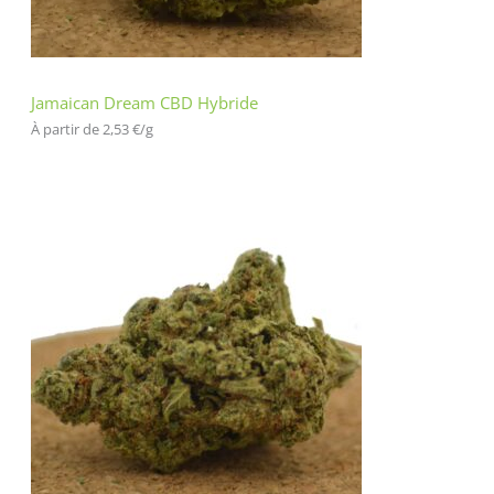
Jamaican Dream CBD Hybride
À partir de 
2,53
€
/
g