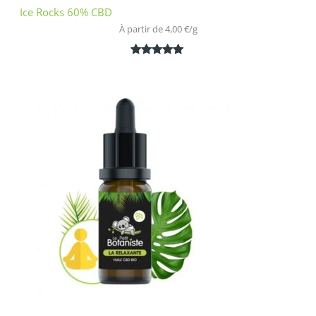
Ice Rocks 60% CBD
À partir de 
4,00
€
/
g
Noté
1
5.00
sur 5
basé sur
notation
client