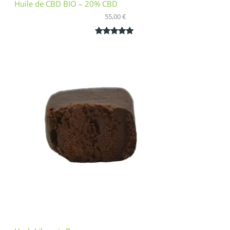
Huile de CBD BIO – 20% CBD
55,00
€
Noté
1
5.00
sur 5
basé sur
notation
client