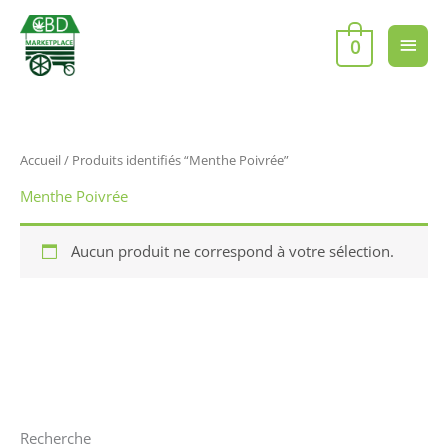
Aller
Men
au
0
contenu
princ
Accueil
/ Produits identifiés “Menthe Poivrée”
Menthe Poivrée
Aucun produit ne correspond à votre sélection.
Recherche