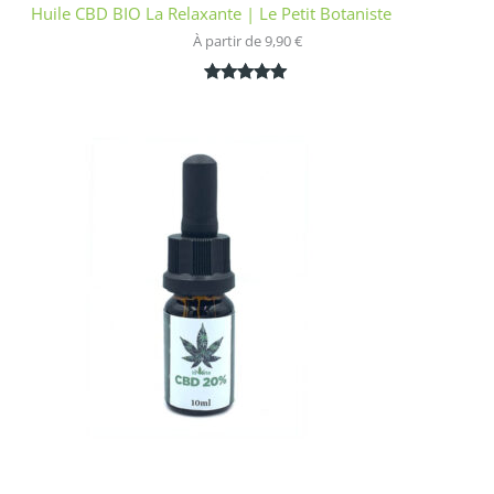
Huile CBD BIO La Relaxante | Le Petit Botaniste
À partir de 
9,90
€
Noté
1
5.00
sur 5
basé sur
notation
client