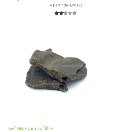
À partir de 
4,00
€
/
g
Noté
1
2.00
sur
5
bas
é
sur
nota
tion
clien
t
Kief Marocain 3x filtré