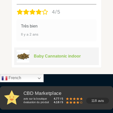
4/5
Très bien
Il y a 2 ans
Baby Cannatonic indoor
French
CBD Marketplace
avis sur la boutique
4.77 / 5
118 avis
évaluation du produit
4.18 / 5