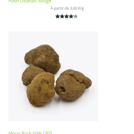
Hash Libanais Rouge
À partir de 
3,60
€
/
g
Noté
1
4.00
sur 5
basé
sur
notation
client
Moon Rock 60% CBD