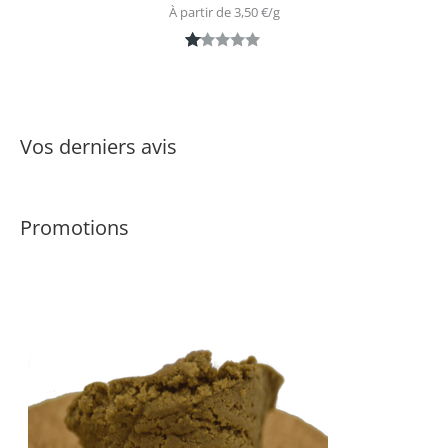
À partir de 
3,50
€
/
g
N
1
ot
é
1.
Vos derniers avis
0
0
s
Promotions
ur
5
ba
s
é
s
ur
n
ot
ati