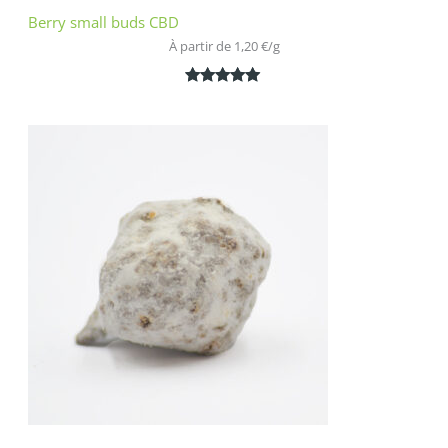
Berry small buds CBD
À partir de 
1,20
€
/
g
Noté
2
5.00
sur 5
basé sur
notations
client