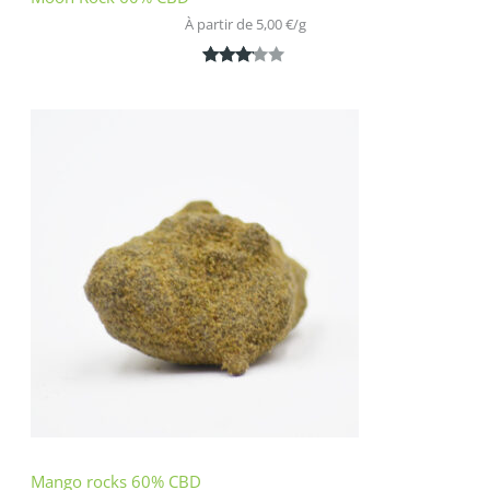
À partir de 
5,00
€
/
g
Noté
1
3.00
sur 5
basé
sur
notatio
n
client
Mango rocks 60% CBD