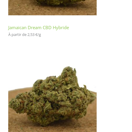
Jamaican Dream CBD Hybride
À partir de 
2,53
€
/
g