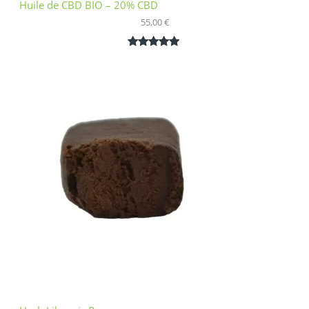
Huile de CBD BIO – 20% CBD
55,00
€
Noté
1
5.00
sur 5
basé sur
notation
client