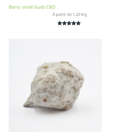
Berry small buds CBD
À partir de 
1,20
€
/
g
Noté
2
5.00
sur 5
basé sur
notations
client