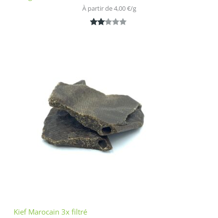
À partir de 
4,00
€
/
g
Noté
1
2.00
sur
5
bas
é
sur
nota
tion
clien
t
Kief Marocain 3x filtré