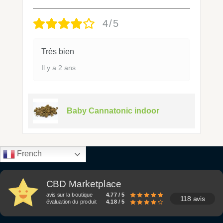
4/5
Très bien
Il y a 2 ans
Baby Cannatonic indoor
French
CBD Marketplace
avis sur la boutique
4.77 / 5
118 avis
évaluation du produit
4.18 / 5