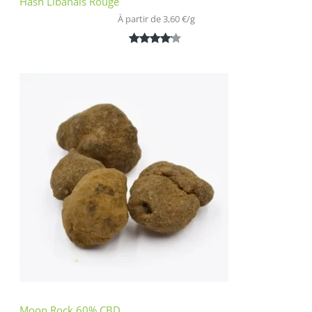
Hash Libanais Rouge
À partir de 
3,60
€
/
g
Noté
1
4.00
sur 5
basé
sur
notation
client
Moon Rock 60% CBD