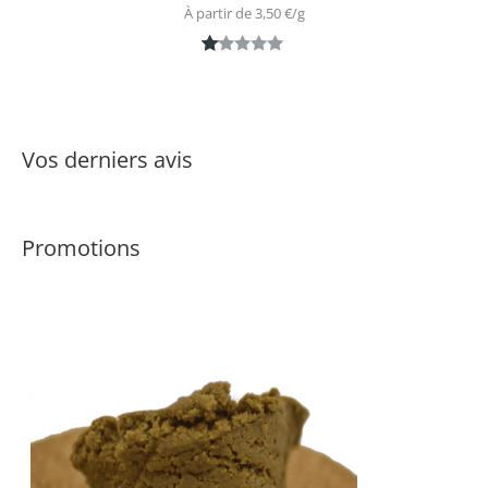
À partir de 
3,50
€
/
g
N
1
ot
é
1.
Vos derniers avis
0
0
s
Promotions
ur
5
ba
s
é
s
ur
n
ot
ati