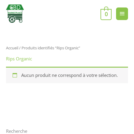
Aller
Men
au
0
contenu
princ
Accueil
/ Produits identifiés “Rips Organic”
Rips Organic
Aucun produit ne correspond à votre sélection.
Recherche