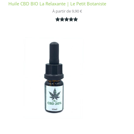
Huile CBD BIO La Relaxante | Le Petit Botaniste
À partir de 
9,90
€
Noté
1
5.00
sur 5
basé sur
notation
client