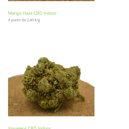
Mango Haze CBD Indoor
À partir de 
2,40
€
/
g
Voyageur CBD Indoor