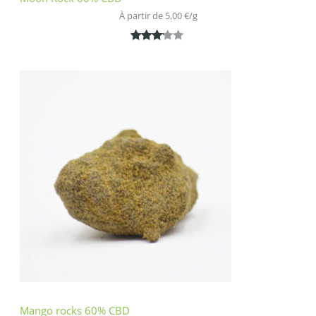
À partir de 
5,00
€
/
g
Noté
1
3.00
sur 5
basé
sur
notatio
n
client
Mango rocks 60% CBD