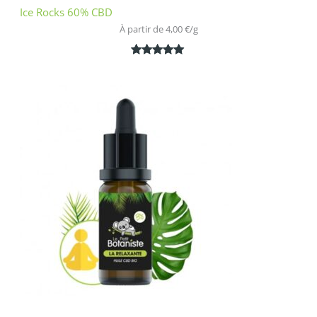
Ice Rocks 60% CBD
À partir de 
4,00
€
/
g
Noté
1
5.00
sur 5
basé sur
notation
client