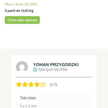
Moon Rock 58,96%
la
page
À partir de 
13,00
€
/
g
du
Choix des options
produit
YOHAN PRZYGODZKI
Marque Vérifiée
4/5
Très bien
Il y a 2 ans