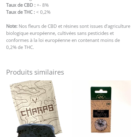
Taux de CBD :
+- 8%
Taux de THC :
< 0,2%
Note:
Nos fleurs de CBD et résines sont issues d’agriculture
biologique européenne, cultivées sans pesticides et
conformes à la loi européenne en contenant moins de
0,2% de THC.
Produits similaires
Ce
produit
a
plusieurs
variations.
Les
options
peuvent