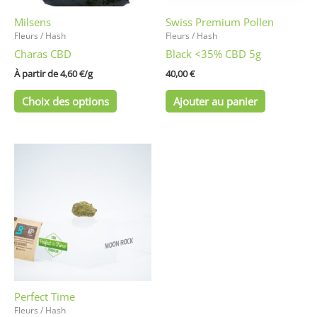
être
Milsens
Swiss Premium Pollen
choisies
Fleurs / Hash
Fleurs / Hash
sur
Charas CBD
Black <35% CBD 5g
la
page
À partir de 
4,60
€
/
g
40,00
€
du
Choix des options
Ajouter au panier
produit
Ce
produit
a
plusieurs
variations.
Les
options
peuvent
être
Perfect Time
choisies
Fleurs / Hash
sur