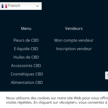
French
Menu
Vendeurs
Fleurs de CBD
Mon compte vendeur
E-liquide CBD
Inscription vendeur
Huiles de CBD
Accessoires CBD
Cosmétiques CBD
Alimentation CBD
Nous utilisons des cookies sur notre site Web pour vous offri
visites répétées. En cliquant sur «Accepter», vous consentez à 
{"status": false, "message": "Invalid nonce! Refresh your pag