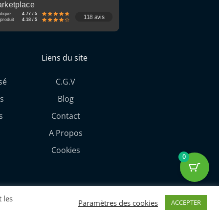
rketplace
utique
4.77 / 5
118 avis
produit
4.18 / 5
Liens du site
sé
C.G.V
s
Blog
s
Contact
A Propos
Cookies
0
ith love By Cobos Diffusion
 les
Paramètres des cookies
ACCEPTER