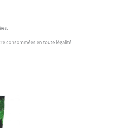
ées.
tre consommées en toute légalité.
Ce
produit
a
plusieurs
variations.