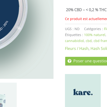
20% CBD – < 0,2 % THC 
Ce produit est actuelleme
UGS :
ND
Catégories :
F
Étiquettes :
100% naturel
cannabidiol
,
cbd
,
cbd fran
Fleurs / Hash
,
Hash Sol
Poser une questio