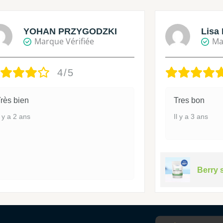
YOHAN PRZYGODZKI
Lisa 
Marque Vérifiée
Ma
4/5
rès bien
Tres bon
l y a 2 ans
Il y a 3 ans
Berry 