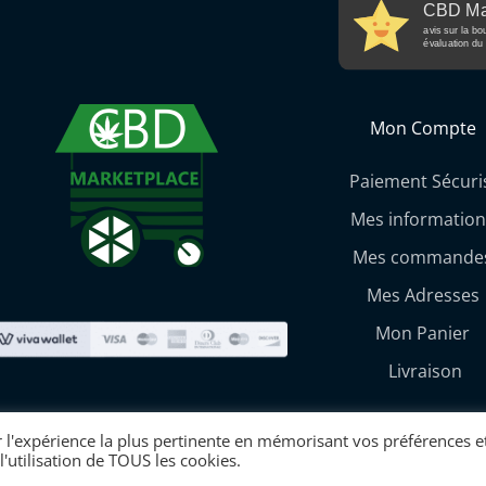
CBD Ma
avis sur la bo
évaluation du 
Mon Compte
Paiement Sécuri
Mes information
Mes commande
Mes Adresses
Mon Panier
Livraison
CBD Marketplace Copyright © 2026 | Made w
r l'expérience la plus pertinente en mémorisant vos préférences et
l'utilisation de TOUS les cookies.
e and try again."}