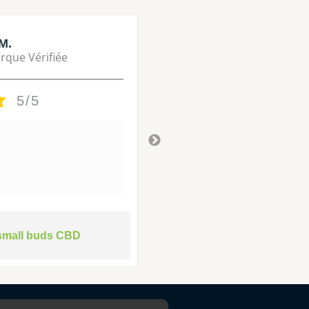
M.
Lisa M.
rque Vérifiée
Marque Vérifié
5/5
5/5
Tres bon
Il y a 3 ans
small buds CBD