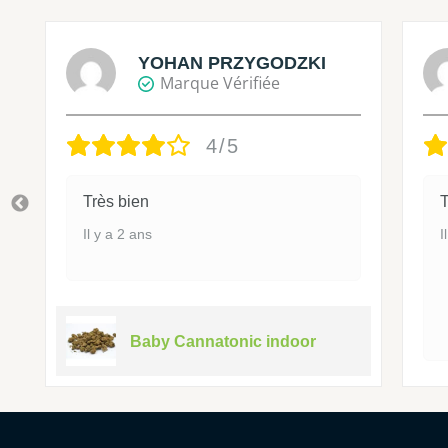
YOHAN PRZYGODZKI
Marque Vérifiée
4/5
Très bien
T
Il y a 2 ans
I
Baby Cannatonic indoor