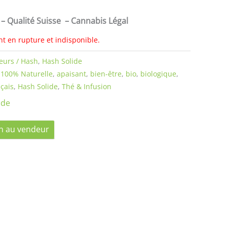
– Qualité Suisse – Cannabis Légal
nt en rupture et indisponible.
leurs / Hash
,
Hash Solide
,
100% Naturelle
,
apaisant
,
bien-être
,
bio
,
biologique
,
çais
,
Hash Solide
,
Thé & Infusion
ide
n au vendeur