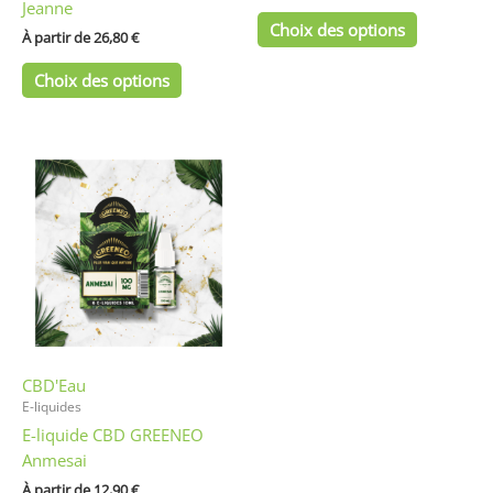
Jeanne
du
du
Choix des options
produit
produit
À partir de 
26,80
€
Choix des options
Ce
produit
a
plusieurs
variations.
Les
options
peuvent
être
CBD'Eau
choisies
E-liquides
sur
E-liquide CBD GREENEO
la
Anmesai
page
du
À partir de 
12,90
€