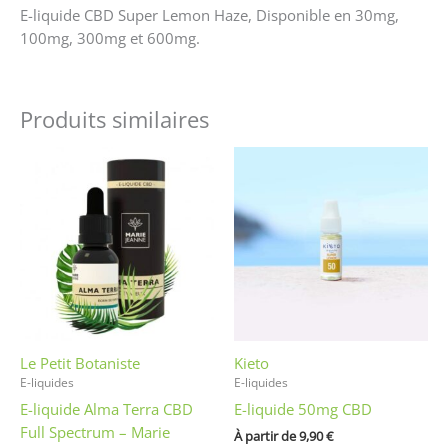
E-liquide CBD Super Lemon Haze, Disponible en 30mg,
100mg, 300mg et 600mg.
Produits similaires
Ce
Ce
produit
produit
a
a
plusieurs
plusieurs
variations.
variations
Les
Les
options
options
peuvent
peuvent
être
être
Le Petit Botaniste
Kieto
choisies
choisies
E-liquides
E-liquides
sur
sur
E-liquide Alma Terra CBD
E-liquide 50mg CBD
la
la
Full Spectrum – Marie
page
page
À partir de 
9,90
€