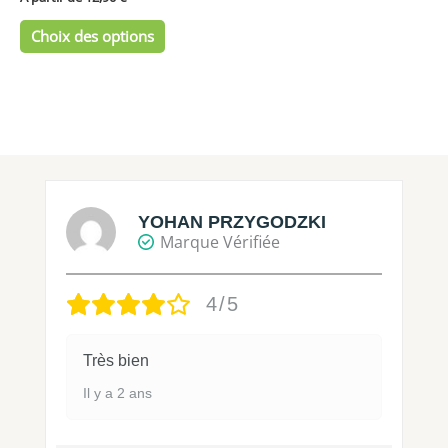
produit
Choix des options
YOHAN PRZYGODZKI
Marque Vérifiée
4/5
Très bien
Il y a 2 ans