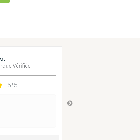
M.
Lisa M.
rque Vérifiée
Marque Vérifié
5/5
5/5
Tres bon
Il y a 3 ans