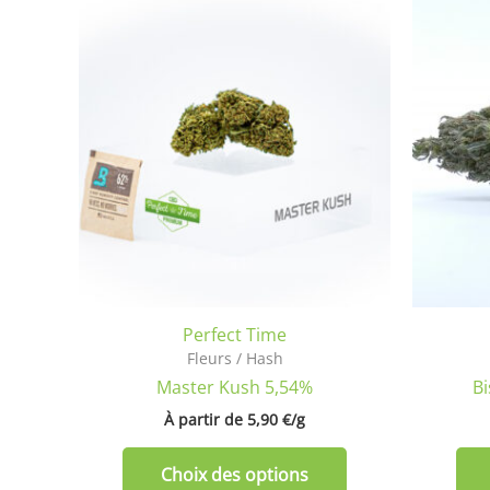
Ce
produit
a
plusieurs
variations.
Les
options
peuvent
être
choisies
sur
la
Perfect Time
page
Fleurs / Hash
du
Master Kush 5,54%
Bi
produit
À partir de 
5,90
€
/
g
Choix des options