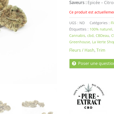
Saveurs :
Epicée – Citr
Ce produit est actuelleme
UGS :
ND
Catégories :
F
Étiquettes :
100% naturel
Cannabis
,
cbd
,
CBDeau
,
C
Greenhouse
,
La Verte Sho
Fleurs / Hash
,
Trim
Poser une questio