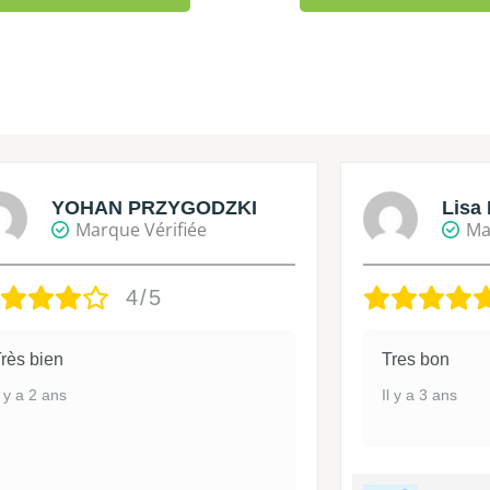
YOHAN PRZYGODZKI
Lisa 
Marque Vérifiée
Ma
4/5
rès bien
Tres bon
l y a 2 ans
Il y a 3 ans