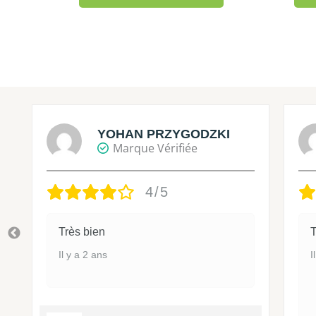
YOHAN PRZYGODZKI
Marque Vérifiée
4/5
Très bien
T
Il y a 2 ans
I