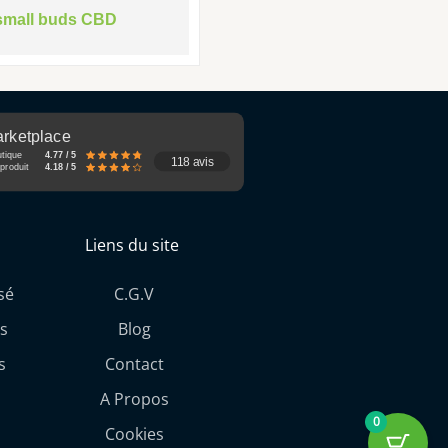
small buds CBD
rketplace
utique
4.77 / 5
118 avis
produit
4.18 / 5
Liens du site
sé
C.G.V
s
Blog
s
Contact
A Propos
0
Cookies