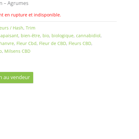
on – Agrumes
nt en rupture et indisponible.
leurs / Hash
,
Trim
,
apaisant
,
bien-être
,
bio
,
biologique
,
cannabidiol
,
hanvre
,
Fleur Cbd
,
Fleur de CBD
,
Fleurs CBD
,
p
,
Milsens CBD
n au vendeur