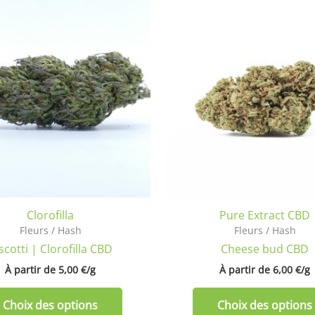
Ce
produit
a
plusieurs
variations.
Les
options
peuvent
être
choisies
sur
la
Clorofilla
Pure Extract CBD
page
Fleurs / Hash
Fleurs / Hash
du
scotti | Clorofilla CBD
Cheese bud CBD
produit
À partir de 
5,00
€
/
g
À partir de 
6,00
€
/
g
Choix des options
Choix des options