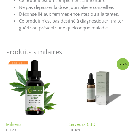
Ce produit est un complément alimentaire.
Ne pas dépasser la dose journalière conseillée.
Déconseillé aux femmes enceintes ou allaitantes.
Ce produit n’est pas destiné à diagnostiquer, traiter,
guérir ou prévenir une quelconque maladie.
Produits similaires
Ce
-25%
produit
a
plusieurs
variations
Les
options
peuvent
être
Milsens
Saveurs CBD
choisies
Huiles
Huiles
sur