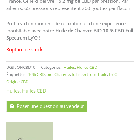
France. Celle-ci délivre
15,2 mg de CBD
par pression. Par
ailleurs, 65 pressions représentent 200 gouttes par flacon.
Profitez d’un moment de relaxation et d’une expérience
inoubliable avec notre
Huile de Chanvre BIO 10 % CBD Full
Spectrum Ly’O
!
Rupture de stock
UGS :
OHCBD10
Catégories :
Huiles
,
Huiles CBD
Étiquettes :
10% CBD
,
bio
,
Chanvre
,
full spectrum
,
huile
,
Ly'O
,
Origine CBD
Huiles
,
Huiles CBD
Poser une question au vendeur