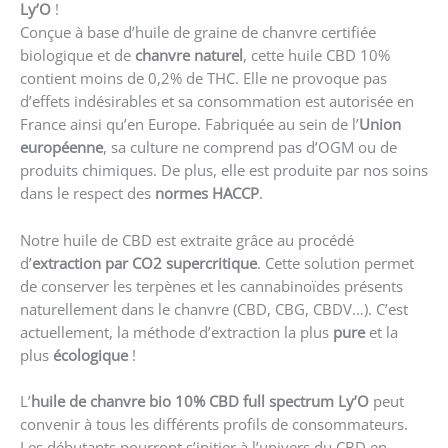
Ly’O
!
Conçue à base d’huile de graine de chanvre certifiée
biologique et de
chanvre naturel
, cette huile CBD 10%
contient moins de 0,2% de THC. Elle ne provoque pas
d’effets indésirables et sa consommation est autorisée en
France ainsi qu’en Europe. Fabriquée au sein de l’
Union
européenne
, sa culture ne comprend pas d’OGM ou de
produits chimiques. De plus, elle est produite par nos soins
dans le respect des
normes HACCP
.
Notre huile de CBD est extraite grâce au procédé
d’
extraction par CO2 supercritique
. Cette solution permet
de conserver les terpènes et les cannabinoïdes présents
naturellement dans le chanvre (CBD, CBG, CBDV…). C’est
actuellement, la méthode d’extraction la plus
pure
et la
plus
écologique
!
L’
huile de chanvre bio 10% CBD full spectrum Ly’O
peut
convenir à tous les différents profils de consommateurs.
Les débutants pourront s’initier à l’univers du CBD en