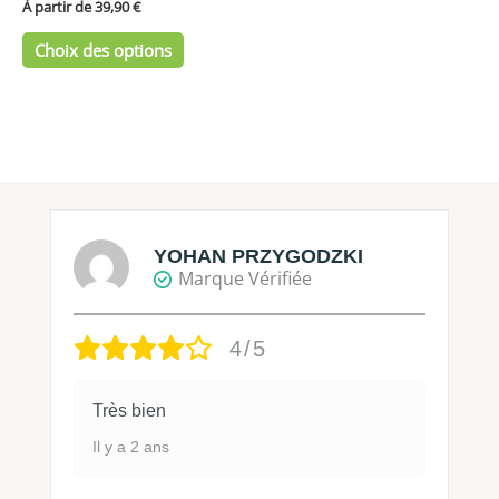
du
À partir de 
39,90
€
produit
Choix des options
YOHAN PRZYGODZKI
Marque Vérifiée
4/5
Très bien
Il y a 2 ans