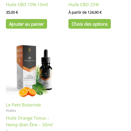
Huile CBD 10% 10ml
Huile CBD 25%
la
page
35,00
€
À partir de 
124,90
€
du
Ajouter au panier
Choix des options
produit
Ce
produit
a
plusieurs
variations.
Les
options
peuvent
être
Le Petit Botaniste
choisies
Huiles
sur
Huile Orange Tonus –
la
Hemp Bien Être – 30ml
page