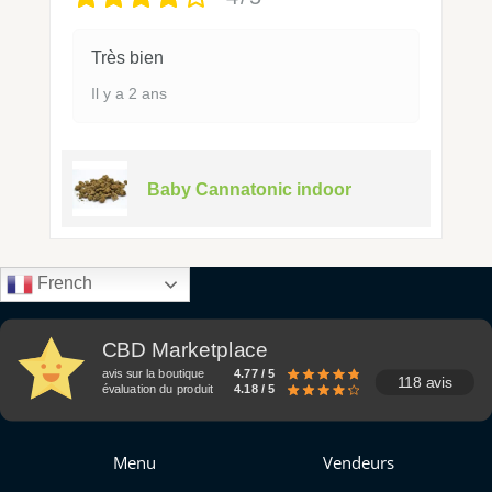
Très bien
Il y a 2 ans
Baby Cannatonic indoor
French
CBD Marketplace
avis sur la boutique
4.77 / 5
118 avis
évaluation du produit
4.18 / 5
Menu
Vendeurs