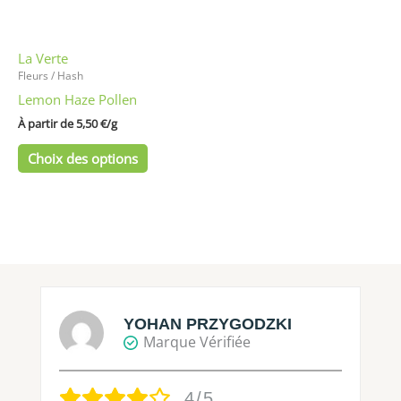
peuvent
être
La Verte
choisies
Fleurs / Hash
sur
Lemon Haze Pollen
la
page
À partir de 
5,50
€
/
g
du
Choix des options
produit
YOHAN PRZYGODZKI
Marque Vérifiée
4/5