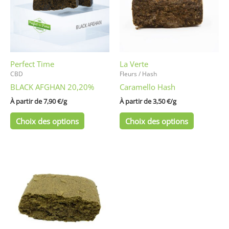
variations.
variations
Les
Les
options
options
peuvent
peuvent
être
être
Perfect Time
La Verte
choisies
choisies
CBD
Fleurs / Hash
sur
sur
BLACK AFGHAN 20,20%
Caramello Hash
la
la
page
page
À partir de 
7,90
€
/
g
À partir de 
3,50
€
/
g
du
du
Choix des options
Choix des options
produit
produit
Ce
produit
a
plusieurs
variations.
Les
options