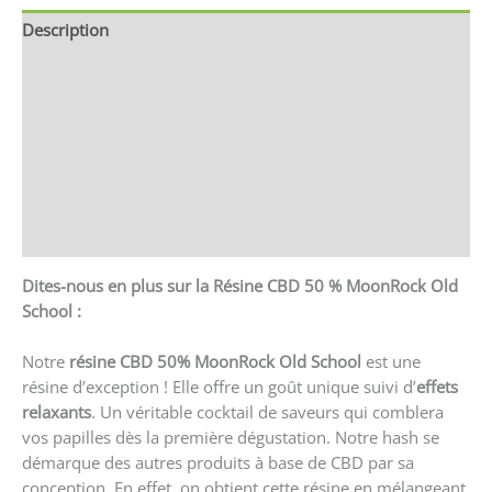
Description
Informations complémentaires
Brand
Avis (0)
CGV & CGU
Renseignements
Dites-nous en plus sur la
Résine CBD 50 % MoonRock Old
School
:
Notre
résine CBD 50% MoonRock Old School
est une
résine d’exception ! Elle offre un goût unique suivi d’
effets
relaxants
. Un véritable cocktail de saveurs qui comblera
vos papilles dès la première dégustation. Notre hash se
démarque des autres produits à base de CBD par sa
conception. En effet, on obtient cette résine en mélangeant