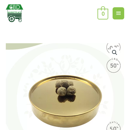
Aller
Men
au
0
contenu
princ