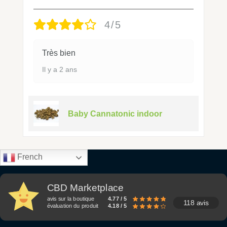
4/5
Très bien
Il y a 2 ans
Baby Cannatonic indoor
French
CBD Marketplace
avis sur la boutique
4.77 / 5
118 avis
évaluation du produit
4.18 / 5