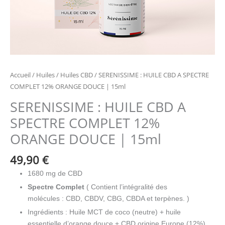
Accueil
/
Huiles
/
Huiles CBD
/ SERENISSIME : HUILE CBD A SPECTRE
COMPLET 12% ORANGE DOUCE | 15ml
SERENISSIME : HUILE CBD A
SPECTRE COMPLET 12%
ORANGE DOUCE | 15ml
49,90
€
1680 mg de CBD
Spectre Complet
( Contient l’intégralité des
molécules :
CBD, CBDV, CBG, CBDA et terpènes
. )
Ingrédients : Huile MCT de coco (neutre) + huile
essentielle d’orange douce + CBD origine Europe (12%)