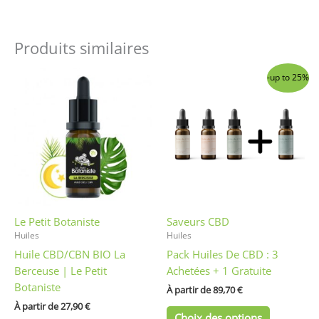
Produits similaires
Ce
Ce
-up to 25%
produit
produit
a
a
plusieurs
plusieurs
variations.
variations
Les
Les
options
options
peuvent
peuvent
être
être
Le Petit Botaniste
Saveurs CBD
choisies
choisies
Huiles
Huiles
sur
sur
Huile CBD/CBN BIO La
Pack Huiles De CBD : 3
la
la
Berceuse | Le Petit
Achetées + 1 Gratuite
page
page
Botaniste
du
du
À partir de 
89,70
€
produit
produit
À partir de 
27,90
€
Choix des options