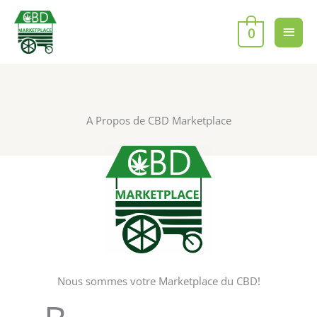
Aller
Men
au
0
contenu
princ
A Propos de CBD Marketplace
Nous sommes votre Marketplace du CBD!