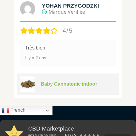
YOHAN PRZYGODZKI
Marque Vérifiée
4/5
Très bien
Il y a 2 ans
Baby Cannatonic indoor
French
CBD Marketplace
avis sur la boutique
4.77 / 5