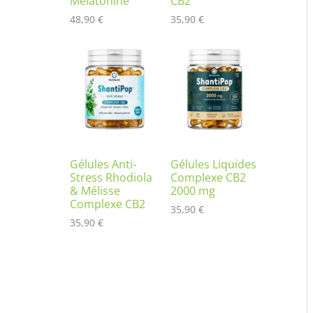
Mélatonine
CB2
48,90
€
35,90
€
Gélules Anti-
Gélules Liquides
Stress Rhodiola
Complexe CB2
& Mélisse
2000 mg
Complexe CB2
35,90
€
35,90
€