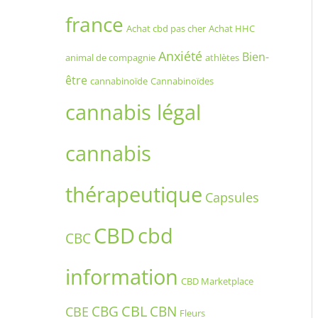
france
Achat cbd pas cher
Achat HHC
Anxiété
Bien-
animal de compagnie
athlètes
être
cannabinoïde
Cannabinoïdes
cannabis légal
cannabis
thérapeutique
Capsules
CBD
cbd
CBC
information
CBD Marketplace
CBG
CBL
CBN
CBE
Fleurs