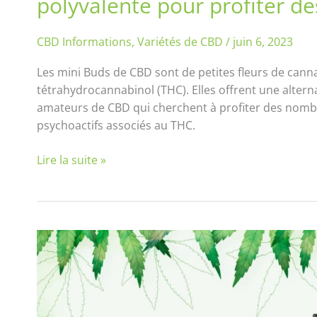
polyvalente pour profiter de
CBD Informations
,
Variétés de CBD
/
juin 6, 2023
Les mini Buds de CBD sont de petites fleurs de canna
tétrahydrocannabinol (THC). Elles offrent une altern
amateurs de CBD qui cherchent à profiter des nombre
psychoactifs associés au THC.
Lire la suite »
Comment
utiliser
un
vaporisateur
de