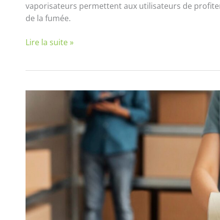
vaporisateurs permettent aux utilisateurs de profite
de la fumée.
Lire la suite »
Tout
ce
que
vous
devez
savoir
sur
la
livraison
de
CBD