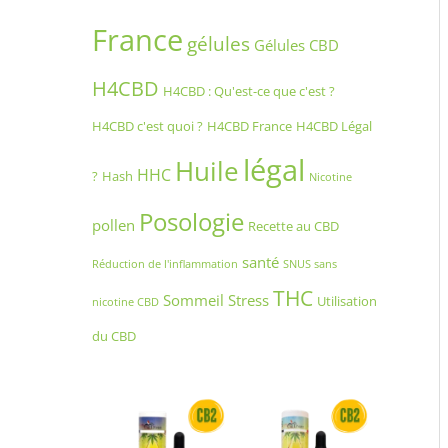
France
gélules
Gélules CBD
H4CBD
H4CBD : Qu'est-ce que c'est ?
H4CBD c'est quoi ?
H4CBD France
H4CBD Légal
légal
Huile
HHC
?
Hash
Nicotine
Posologie
pollen
Recette au CBD
santé
Réduction de l'inflammation
SNUS sans
THC
Sommeil
Stress
Utilisation
nicotine CBD
du CBD