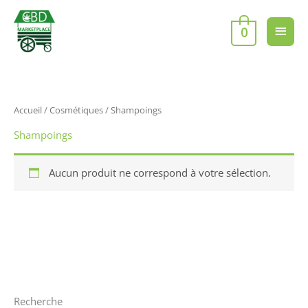
Aller
Men
au
0
contenu
princ
Accueil
/
Cosmétiques
/ Shampoings
Shampoings
Aucun produit ne correspond à votre sélection.
Recherche