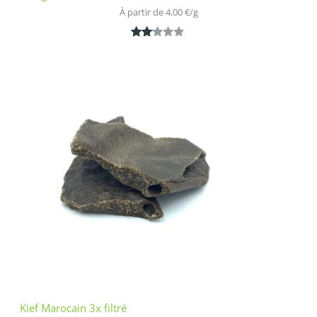
À partir de 
4,00
€
/
g
Noté
1
2.00
sur
5
bas
é
sur
nota
tion
clien
t
Kief Marocain 3x filtré