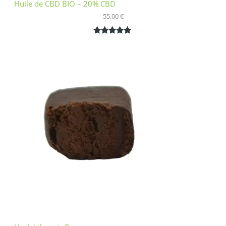
Huile de CBD BIO – 20% CBD
55,00
€
Noté
1
5.00
sur 5
basé sur
notation
client