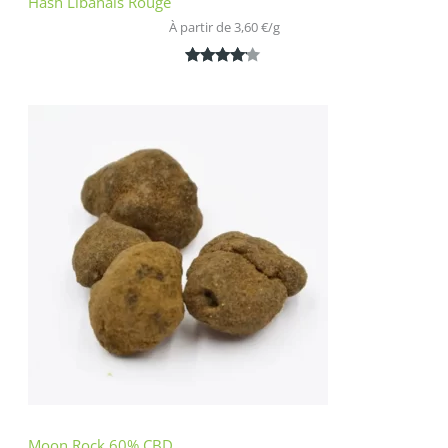
Hash Libanais Rouge
À partir de 
3,60
€
/
g
Noté
1
4.00
sur 5
basé
sur
notation
client
Moon Rock 60% CBD