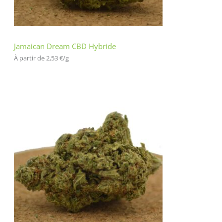
Jamaican Dream CBD Hybride
À partir de 
2,53
€
/
g