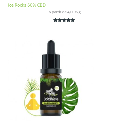
Ice Rocks 60% CBD
À partir de 
4,00
€
/
g
Noté
1
5.00
sur 5
basé sur
notation
client