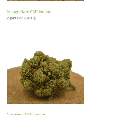
Mango Haze CBD Indoor
À partir de 
2,40
€
/
g
Voyageur CBD Indoor