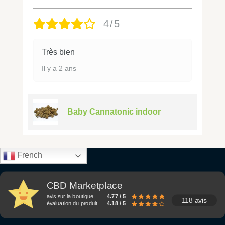
4/5
Très bien
Il y a 2 ans
Baby Cannatonic indoor
French
CBD Marketplace
avis sur la boutique
4.77 / 5
118 avis
évaluation du produit
4.18 / 5