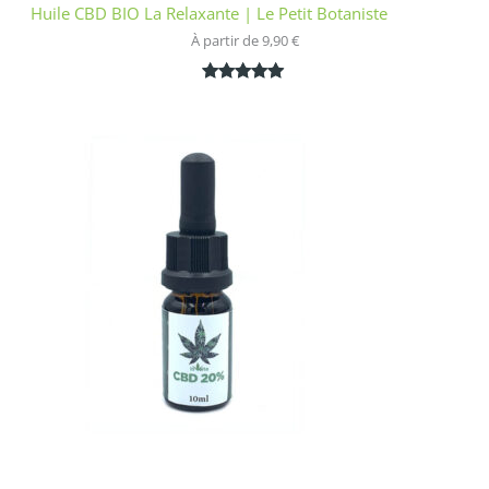
Huile CBD BIO La Relaxante | Le Petit Botaniste
À partir de 
9,90
€
Noté
1
5.00
sur 5
basé sur
notation
client