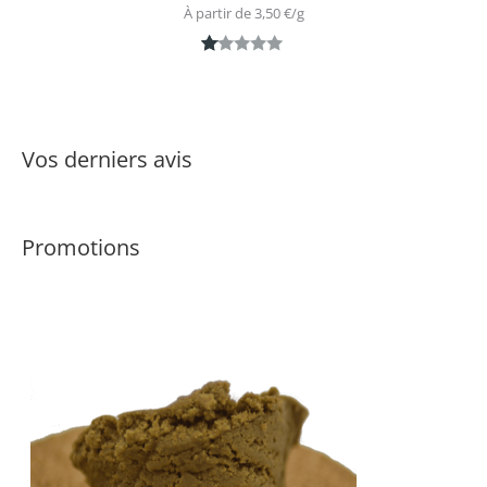
À partir de 
3,50
€
/
g
N
1
ot
é
1.
Vos derniers avis
0
0
s
Promotions
ur
5
ba
s
é
s
ur
n
ot
ati