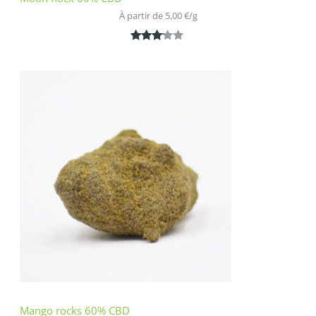
À partir de 
5,00
€
/
g
Noté
1
3.00
sur 5
basé
sur
notatio
n
client
Mango rocks 60% CBD