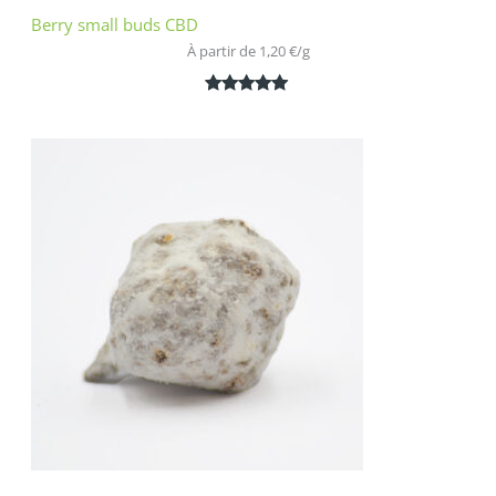
Berry small buds CBD
À partir de 
1,20
€
/
g
Noté
2
5.00
sur 5
basé sur
notations
client