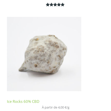
Noté
2
5.00
sur 5
basé sur
notations
client
Ice Rocks 60% CBD
À partir de 
4,00
€
/
g