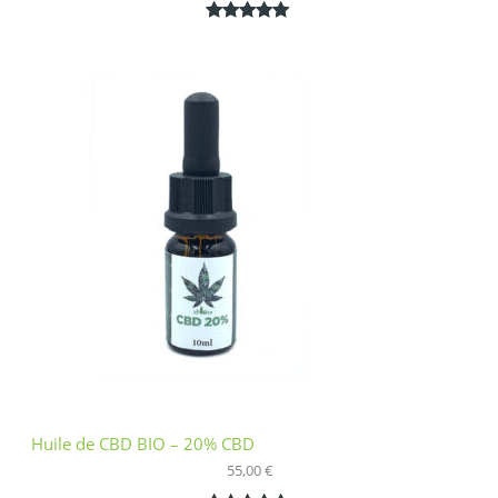
Noté
1
5.00
sur 5
basé sur
notation
client
Huile de CBD BIO – 20% CBD
55,00
€