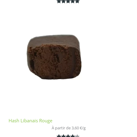
Noté
1
5.00
sur 5
basé sur
notation
client
Hash Libanais Rouge
À partir de 
3,60
€
/
g