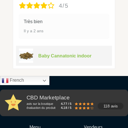
4/5
Très bien
Il y a 2 ans
Baby Cannatonic indoor
French
CBD Marketplace
avis sur la boutique
4.77 / 5
118 avis
évaluation du produit
4.18 / 5
Menu
Vendeurs