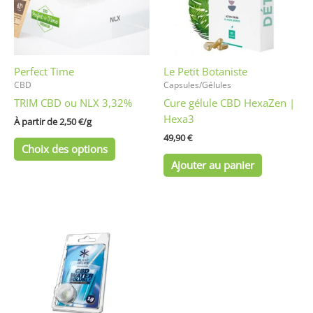
Les
options
peuvent
être
Perfect Time
Le Petit Botaniste
choisies
CBD
Capsules/Gélules
sur
TRIM CBD ou NLX 3,32%
Cure gélule CBD HexaZen |
la
Hexa3
page
À partir de 
2,50
€
/
g
du
49,90
€
Choix des options
produit
Ajouter au panier