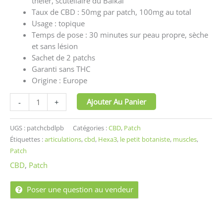
théier, scutellaire du Baïkal
Taux de CBD : 50mg par patch, 100mg au total
Usage : topique
Temps de pose : 30 minutes sur peau propre, sèche
et sans lésion
Sachet de 2 patchs
Garanti sans THC
Origine : Europe
Ajouter Au Panier
-
+
UGS :
patchcbdlpb
Catégories :
CBD
,
Patch
Étiquettes :
articulations
,
cbd
,
Hexa3
,
le petit botaniste
,
muscles
,
Patch
CBD
,
Patch
Poser une question au vendeur