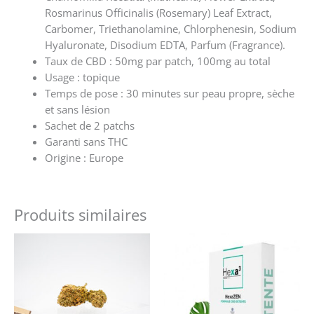
Rosmarinus Officinalis (Rosemary) Leaf Extract,
Carbomer, Triethanolamine, Chlorphenesin, Sodium
Hyaluronate, Disodium EDTA, Parfum (Fragrance).
Taux de CBD : 50mg par patch, 100mg au total
Usage : topique
Temps de pose : 30 minutes sur peau propre, sèche
et sans lésion
Sachet de 2 patchs
Garanti sans THC
Origine : Europe
Produits similaires
Ce
produit
a
plusieurs
variations.