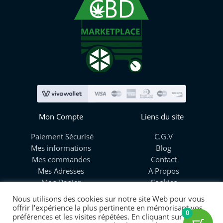
Mon Compte
Liens du site
Paiement Sécurisé
C.G.V
Mes informations
Blog
Mes commandes
Contact
Mes Adresses
A Propos
Mon Panier
Cookies
Livraison
Nous utilisons des cookies sur notre site Web pour vous
offrir l'expérience la plus pertinente en mémorisant vos
0
préférences et les visites répétées. En cliquant sur