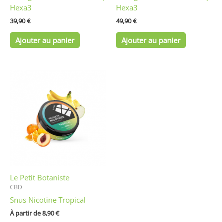
Hexa3
Hexa3
39,90
€
49,90
€
Ajouter au panier
Ajouter au panier
Ce
produit
a
plusieurs
variations.
Les
options
peuvent
être
Le Petit Botaniste
choisies
CBD
sur
Snus Nicotine Tropical
la
page
À partir de 
8,90
€