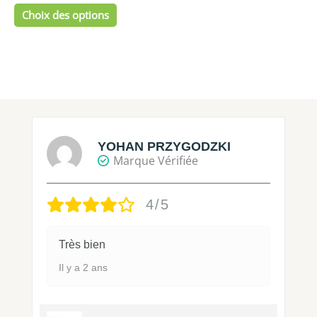
du
Choix des options
produit
YOHAN PRZYGODZKI
Marque Vérifiée
4/5
Très bien
Il y a 2 ans