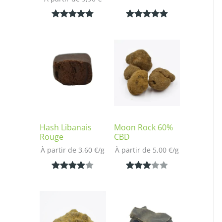
Noté
1
5.00
Noté
1
5.00
sur 5
sur 5
basé sur
basé sur
notation
notation
client
client
Hash Libanais
Moon Rock 60%
Rouge
CBD
À partir de 
3,60
€
/
g
À partir de 
5,00
€
/
g
Noté
1
4.00
Noté
1
sur 5
3.00
basé
sur 5
sur
basé