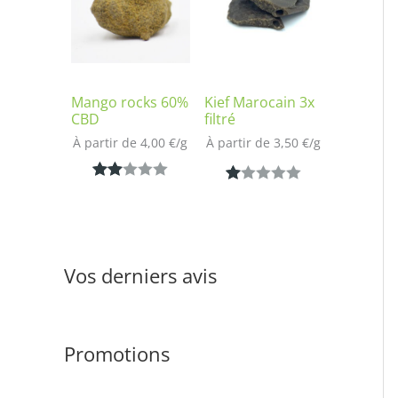
notation
sur
client
notatio
n client
Mango rocks 60%
Kief Marocain 3x
CBD
filtré
À partir de 
4,00
€
/
g
À partir de 
3,50
€
/
g
Noté
1
N
1
2.00
ot
sur
é
5
1.
Vos derniers avis
bas
00
é
s
sur
ur
notat
Promotions
5
ion
ba
clien
s