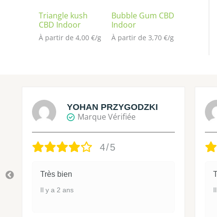
Triangle kush
Bubble Gum CBD
CBD Indoor
Indoor
À partir de 
4,00
€
/
g
À partir de 
3,70
€
/
g
YOHAN PRZYGODZKI
Marque Vérifiée
4/5
Très bien
T
Il y a 2 ans
I