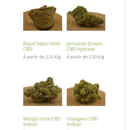
t
é
s
ur
no
tat
io
Royal Swiss Hash
Jamaican Dream
CBD
CBD Hybride
n
À partir de 
2,25
€
/
g
À partir de 
2,53
€
/
g
cli
en
t
Mango Haze CBD
Voyageur CBD
Indoor
Indoor