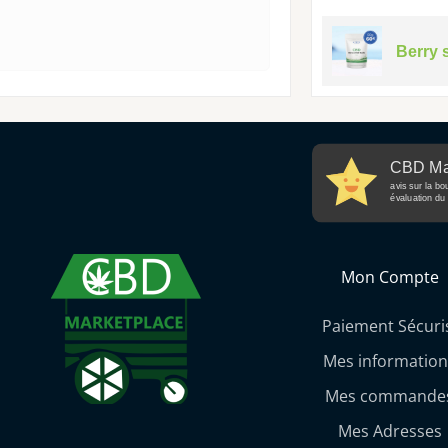
Berry 
CBD Ma
avis sur la bo
évaluation du 
Mon Compte
Paiement Sécuri
Mes information
Mes commande
Mes Adresses