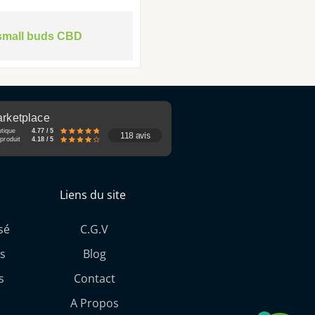
small buds CBD
rketplace
utique
4.77 / 5
118 avis
produit
4.18 / 5
Liens du site
sé
C.G.V
s
Blog
s
Contact
A Propos