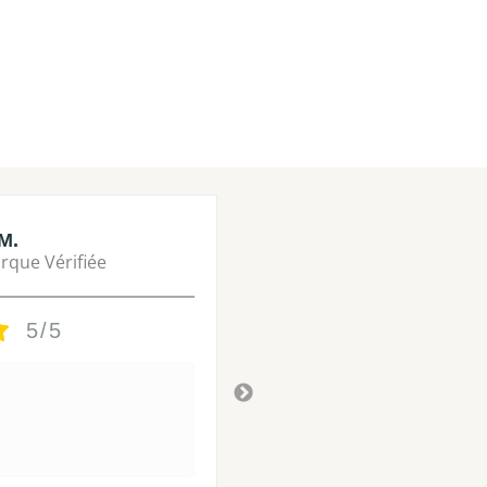
M.
Lisa M.
rque Vérifiée
Marque Vérifié
5/5
5/5
Tres bon
Il y a 3 ans