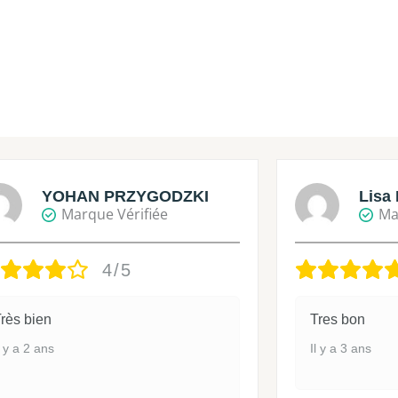
YOHAN PRZYGODZKI
Lisa 
Marque Vérifiée
Ma
4/5
rès bien
Tres bon
l y a 2 ans
Il y a 3 ans