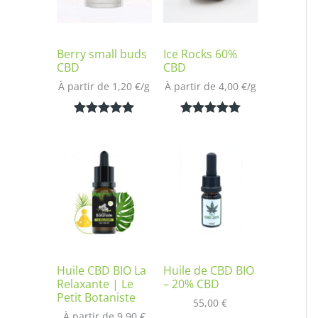
Berry small buds
Ice Rocks 60%
CBD
CBD
À partir de 
1,20
€
/
g
À partir de 
4,00
€
/
g
Noté
2
5.00
Noté
1
5.00
sur 5
sur 5
basé sur
basé sur
notations
notation
client
client
Huile CBD BIO La
Huile de CBD BIO
Relaxante | Le
– 20% CBD
Petit Botaniste
55,00
€
À partir de 
9,90
€