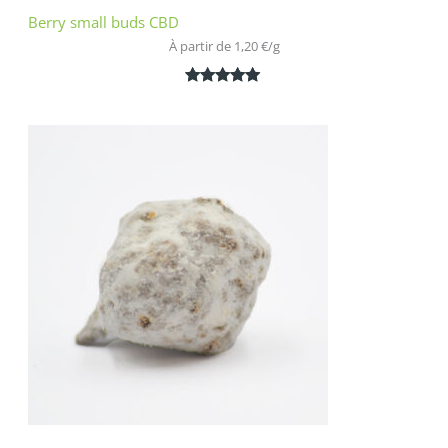
Berry small buds CBD
À partir de 
1,20
€
/
g
Noté
2
5.00
sur 5
basé sur
notations
client