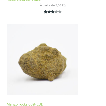
À partir de 
5,00
€
/
g
Noté
1
3.00
sur 5
basé
sur
notatio
n
client
Mango rocks 60% CBD