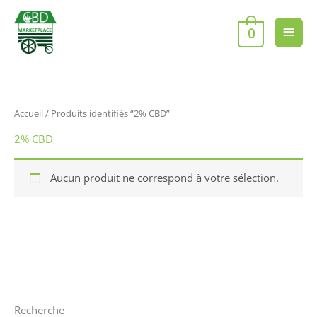
Aller
Men
au
0
contenu
princ
Accueil
/ Produits identifiés “2% CBD”
2% CBD
Aucun produit ne correspond à votre sélection.
Recherche