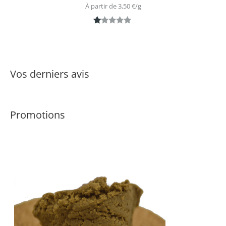
À partir de 
3,50
€
/
g
N
1
ot
é
1.
Vos derniers avis
0
0
s
Promotions
ur
5
ba
s
é
s
ur
n
ot
ati