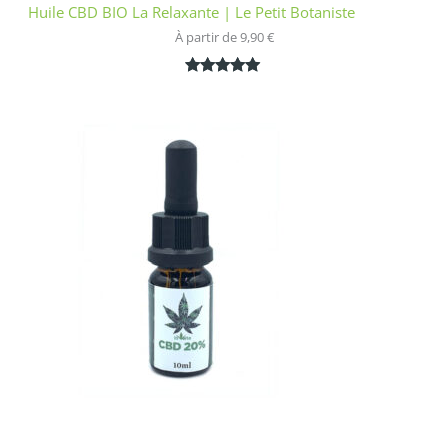
Huile CBD BIO La Relaxante | Le Petit Botaniste
À partir de 
9,90
€
Noté
1
5.00
sur 5
basé sur
notation
client