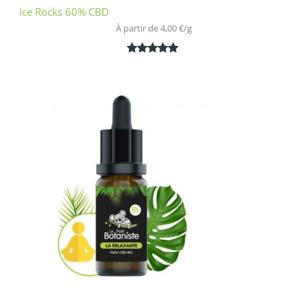
Ice Rocks 60% CBD
À partir de 
4,00
€
/
g
Noté
1
5.00
sur 5
basé sur
notation
client