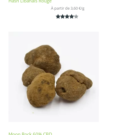
Hash Libanais Rouge
À partir de 
3,60
€
/
g
Noté
1
4.00
sur 5
basé
sur
notation
client
Moon Rock 60% CBD