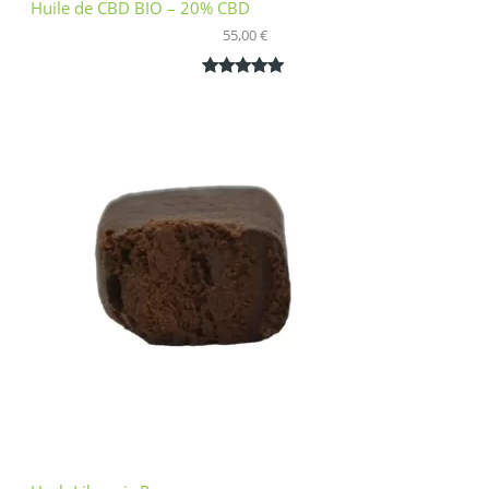
Huile de CBD BIO – 20% CBD
55,00
€
Noté
1
5.00
sur 5
basé sur
notation
client