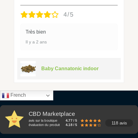
4/5
Très bien
Il y a 2 ans
Baby Cannatonic indoor
French
CBD Marketplace
avis sur la boutique
4.77 / 5
118 avis
évaluation du produit
4.18 / 5