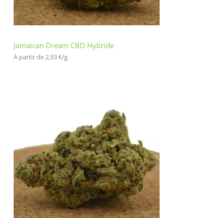
Jamaican Dream CBD Hybride
À partir de 
2,53
€
/
g