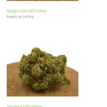
Mango Haze CBD Indoor
À partir de 
2,40
€
/
g
Voyageur CBD Indoor