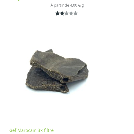
À partir de 
4,00
€
/
g
Noté
1
2.00
sur
5
bas
é
sur
nota
tion
clien
t
Kief Marocain 3x filtré