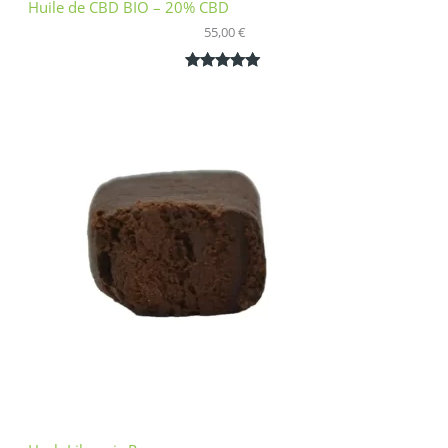
Huile de CBD BIO – 20% CBD
55,00
€
Noté
1
5.00
sur 5
basé sur
notation
client