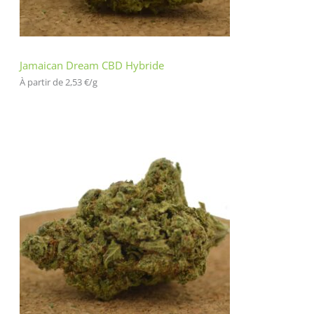
Jamaican Dream CBD Hybride
À partir de 
2,53
€
/
g