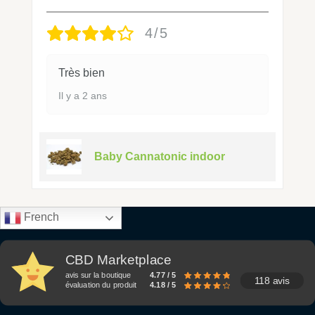
4/5
Très bien
Il y a 2 ans
Baby Cannatonic indoor
French
CBD Marketplace
avis sur la boutique
4.77 / 5
118 avis
évaluation du produit
4.18 / 5