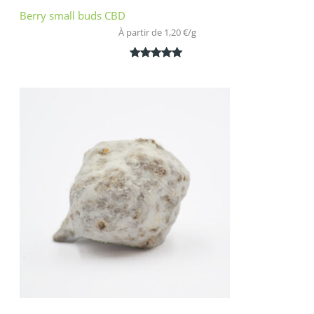
Berry small buds CBD
À partir de 
1,20
€
/
g
Noté
2
5.00
sur 5
basé sur
notations
client