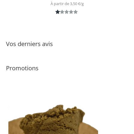
À partir de 
3,50
€
/
g
N
1
ot
é
1.
Vos derniers avis
0
0
s
Promotions
ur
5
ba
s
é
s
ur
n
ot
ati