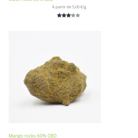
À partir de 
5,00
€
/
g
Noté
1
3.00
sur 5
basé
sur
notatio
n
client
Mango rocks 60% CBD