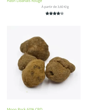
Hash Libanais Rouge
À partir de 
3,60
€
/
g
Noté
1
4.00
sur 5
basé
sur
notation
client
Moon Rock 60% CBD