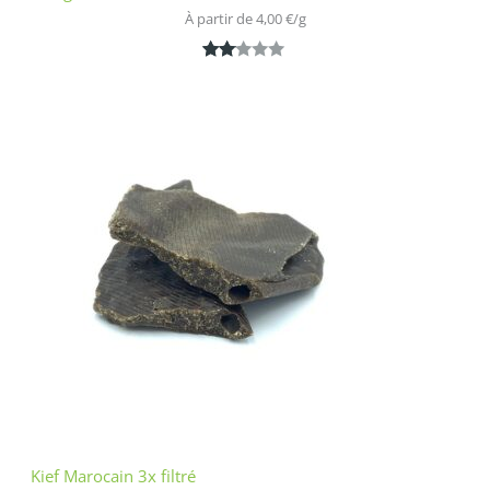
À partir de 
4,00
€
/
g
Noté
1
2.00
sur
5
bas
é
sur
nota
tion
clien
t
Kief Marocain 3x filtré