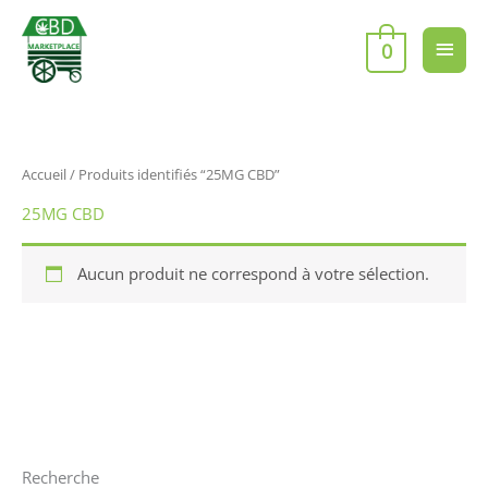
Aller
Men
au
0
contenu
princ
Accueil
/ Produits identifiés “25MG CBD”
25MG CBD
Aucun produit ne correspond à votre sélection.
Recherche