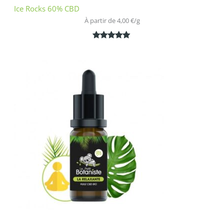
Ice Rocks 60% CBD
À partir de 
4,00
€
/
g
Noté
1
5.00
sur 5
basé sur
notation
client