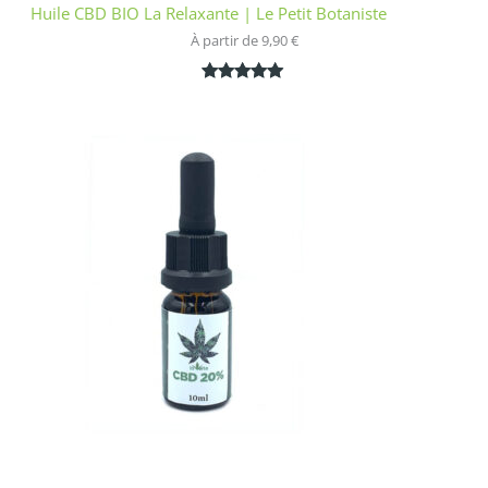
Huile CBD BIO La Relaxante | Le Petit Botaniste
À partir de 
9,90
€
Noté
1
5.00
sur 5
basé sur
notation
client