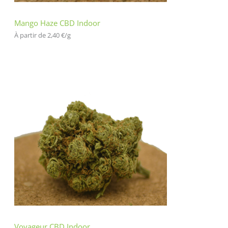
Mango Haze CBD Indoor
À partir de 
2,40
€
/
g
Voyageur CBD Indoor