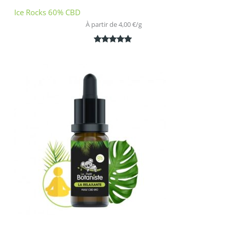
Ice Rocks 60% CBD
À partir de 
4,00
€
/
g
Noté
1
5.00
sur 5
basé sur
notation
client