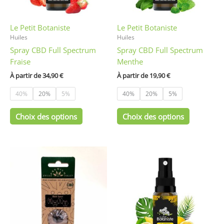
peuvent
peuvent
être
être
Le Petit Botaniste
Le Petit Botaniste
choisies
choisies
Huiles
Huiles
sur
sur
Spray CBD Full Spectrum
Spray CBD Full Spectrum
la
la
Fraise
Menthe
page
page
du
du
À partir de 
34,90
€
À partir de 
19,90
€
produit
produit
40%
20%
5%
40%
20%
5%
Choix des options
Choix des options
Ce
produit
a
plusieurs
variations
Les
options