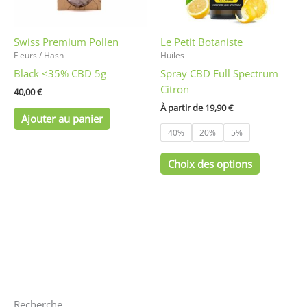
peuvent
être
Swiss Premium Pollen
Le Petit Botaniste
choisies
Fleurs / Hash
Huiles
sur
Black <35% CBD 5g
Spray CBD Full Spectrum
la
Citron
page
40,00
€
du
À partir de 
19,90
€
Ajouter au panier
produit
40%
20%
5%
Choix des options
Recherche