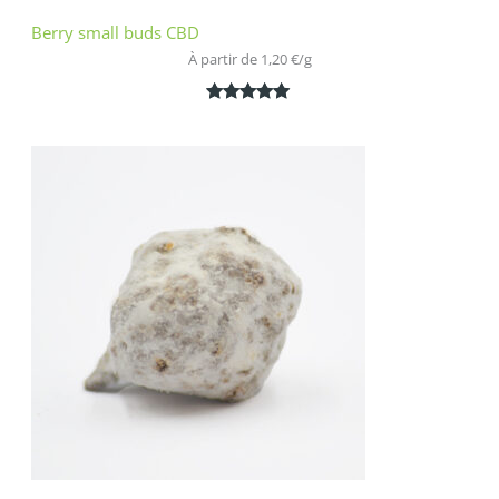
Berry small buds CBD
À partir de 
1,20
€
/
g
Noté
2
5.00
sur 5
basé sur
notations
client