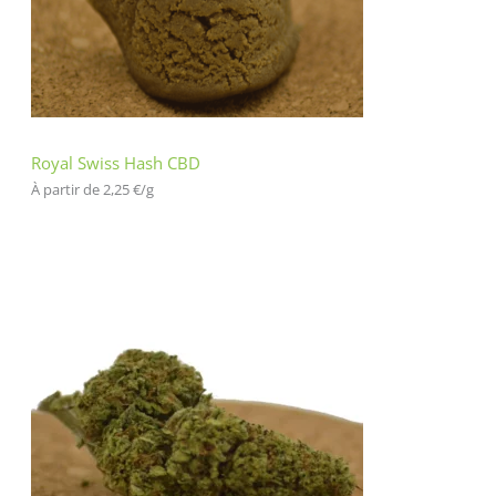
o
n
cli
en
t
Royal Swiss Hash CBD
À partir de 
2,25
€
/
g