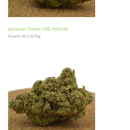
Jamaican Dream CBD Hybride
À partir de 
2,53
€
/
g