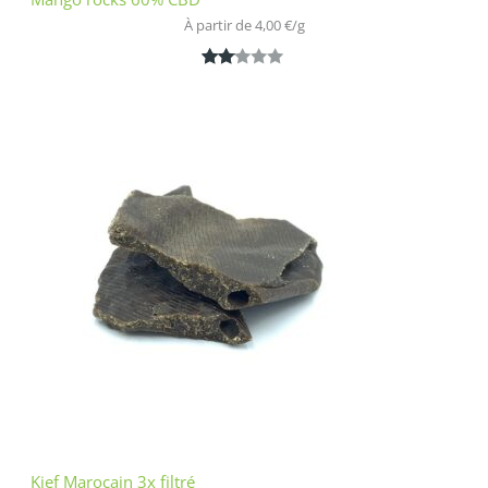
À partir de 
4,00
€
/
g
Noté
1
2.00
sur
5
bas
é
sur
nota
tion
clien
t
Kief Marocain 3x filtré