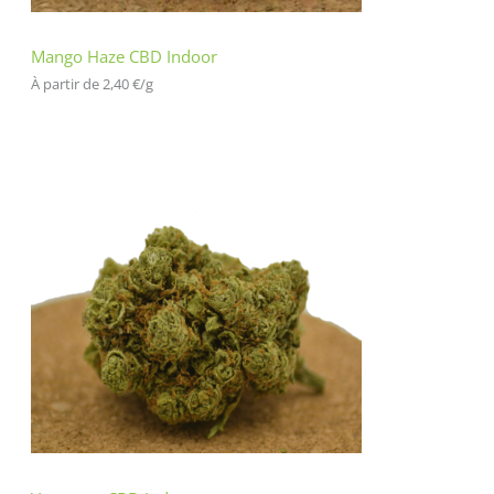
Mango Haze CBD Indoor
À partir de 
2,40
€
/
g