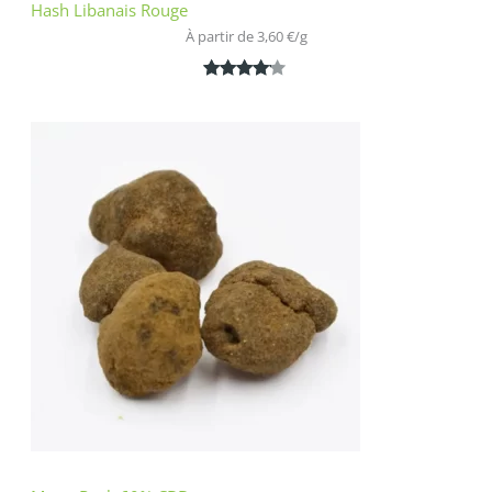
Hash Libanais Rouge
À partir de 
3,60
€
/
g
Noté
1
4.00
sur 5
basé
sur
notation
client