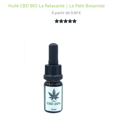
Huile CBD BIO La Relaxante | Le Petit Botaniste
À partir de 
9,90
€
Noté
1
5.00
sur 5
basé sur
notation
client