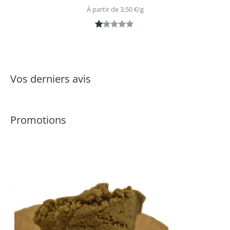
À partir de 
3,50
€
/
g
N
1
ot
é
1.
Vos derniers avis
0
0
s
Promotions
ur
5
ba
s
é
s
ur
n
ot
ati