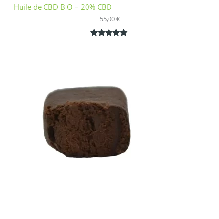
Huile de CBD BIO – 20% CBD
55,00
€
Noté
1
5.00
sur 5
basé sur
notation
client