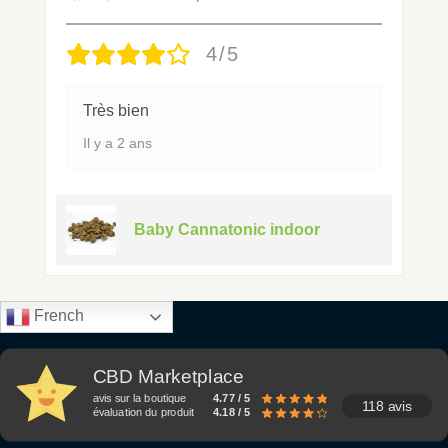
4/5
Très bien
Il y a 2 ans
Baby Cannatonic indoor
French
CBD Marketplace
avis sur la boutique
4.77 / 5
118 avis
évaluation du produit
4.18 / 5