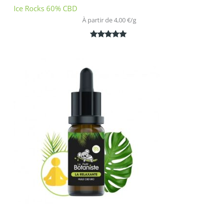
Ice Rocks 60% CBD
À partir de 
4,00
€
/
g
Noté
1
5.00
sur 5
basé sur
notation
client