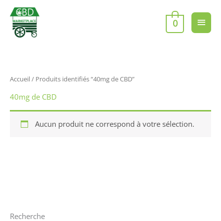
Aller
Men
au
0
contenu
princ
Accueil
/ Produits identifiés “40mg de CBD”
40mg de CBD
Aucun produit ne correspond à votre sélection.
Recherche