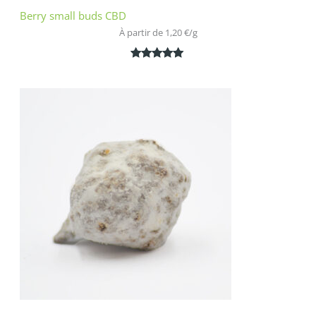
Berry small buds CBD
À partir de 
1,20
€
/
g
Noté
2
5.00
sur 5
basé sur
notations
client