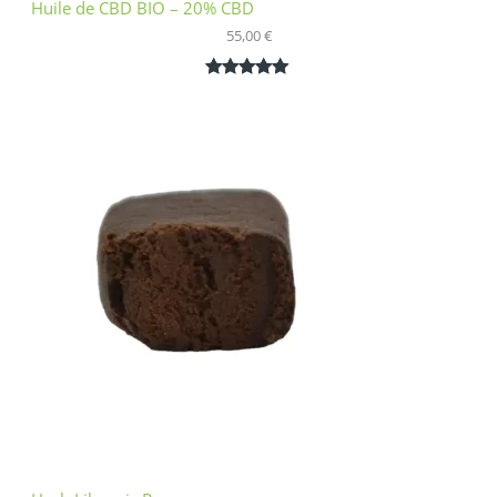
Huile de CBD BIO – 20% CBD
55,00
€
Noté
1
5.00
sur 5
basé sur
notation
client