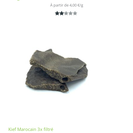
À partir de 
4,00
€
/
g
Noté
1
2.00
sur
5
bas
é
sur
nota
tion
clien
t
Kief Marocain 3x filtré