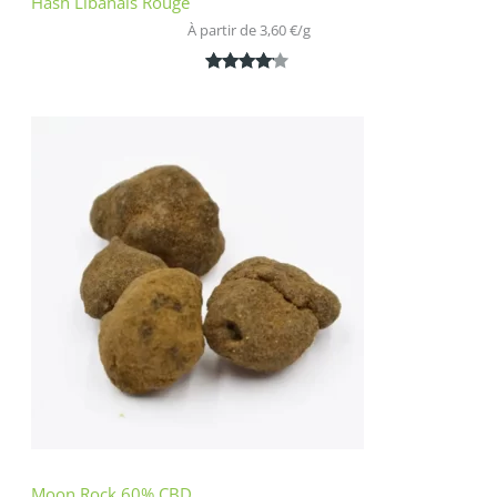
Hash Libanais Rouge
À partir de 
3,60
€
/
g
Noté
1
4.00
sur 5
basé
sur
notation
client
Moon Rock 60% CBD