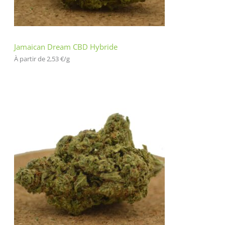
Jamaican Dream CBD Hybride
À partir de 
2,53
€
/
g