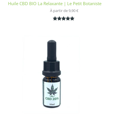
Huile CBD BIO La Relaxante | Le Petit Botaniste
À partir de 
9,90
€
Noté
1
5.00
sur 5
basé sur
notation
client