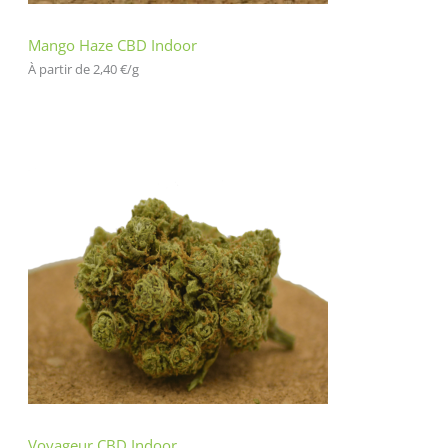
Mango Haze CBD Indoor
À partir de 
2,40
€
/
g
Voyageur CBD Indoor