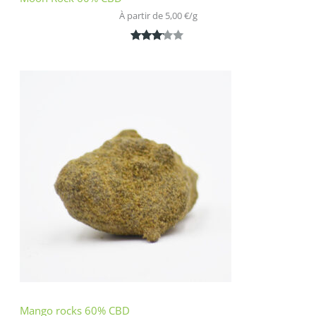
À partir de 
5,00
€
/
g
Noté
1
3.00
sur 5
basé
sur
notatio
n
client
Mango rocks 60% CBD