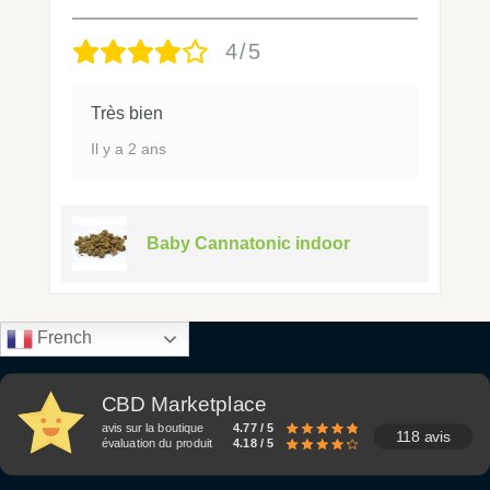
4/5
Très bien
Il y a 2 ans
Baby Cannatonic indoor
French
CBD Marketplace
avis sur la boutique
4.77 / 5
118 avis
évaluation du produit
4.18 / 5