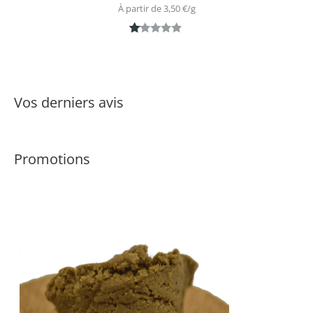
À partir de 
3,50
€
/
g
N
1
ot
é
1.
Vos derniers avis
0
0
s
Promotions
ur
5
ba
s
é
s
ur
n
ot
ati