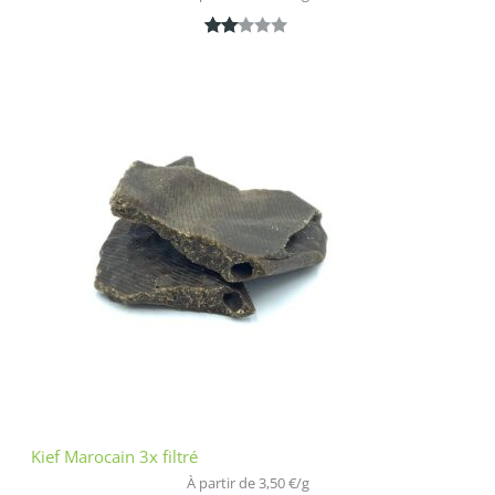
Noté
1
2.00
sur
5
bas
é
sur
nota
tion
clien
t
Kief Marocain 3x filtré
À partir de 
3,50
€
/
g