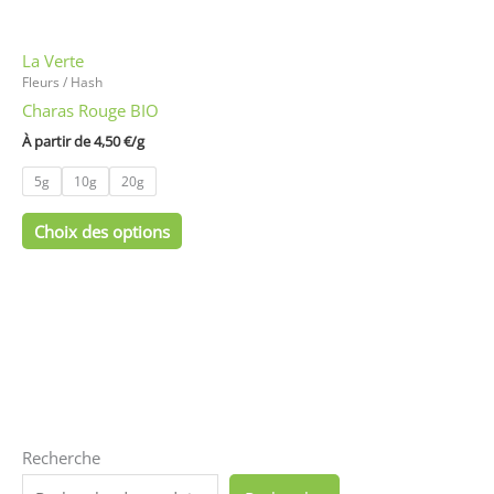
peuvent
être
La Verte
choisies
Fleurs / Hash
sur
Charas Rouge BIO
la
page
À partir de 
4,50
€
/
g
du
5g
10g
20g
produit
Choix des options
Recherche