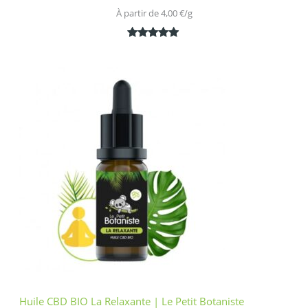
À partir de 
4,00
€
/
g
Noté
1
5.00
sur 5
basé sur
notation
client
Huile CBD BIO La Relaxante | Le Petit Botaniste