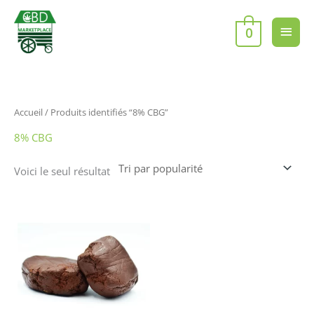
Aller
Men
au
0
contenu
princ
Accueil
/ Produits identifiés “8% CBG”
8% CBG
Voici le seul résultat
Ce
produit
a
plusieurs
variations.
Les
options