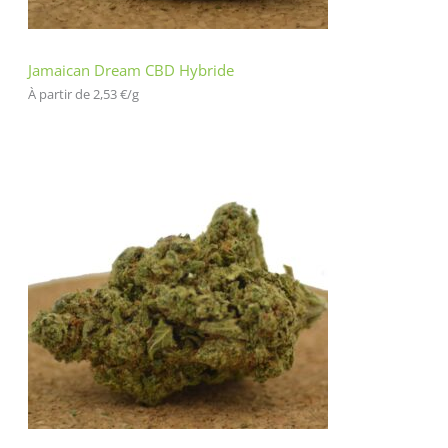
Jamaican Dream CBD Hybride
À partir de 
2,53
€
/
g