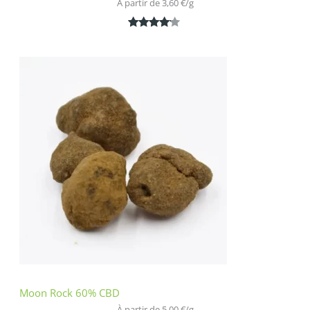
À partir de 
3,60
€
/
g
Noté
1
4.00
sur 5
basé
sur
notation
client
Moon Rock 60% CBD
À partir de 
5,00
€
/
g