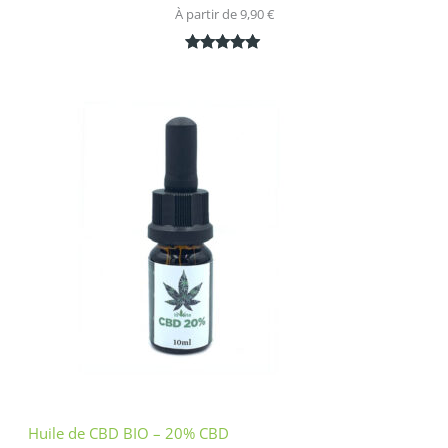
À partir de 
9,90
€
Noté
1
5.00
sur 5
basé sur
notation
client
Huile de CBD BIO – 20% CBD