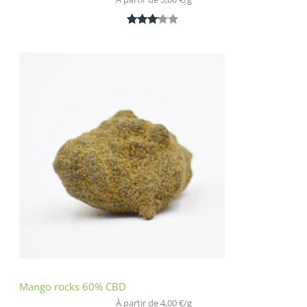
Noté
1
3.00
sur 5
basé
sur
notatio
n
client
Mango rocks 60% CBD
À partir de 
4,00
€
/
g