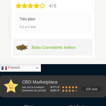
4/5
Très bien
Il y a 2 ans
Baby Cannatonic indoor
French
CBD Marketplace
avis sur la boutique
4.77 / 5
118 avis
évaluation du produit
4.18 / 5