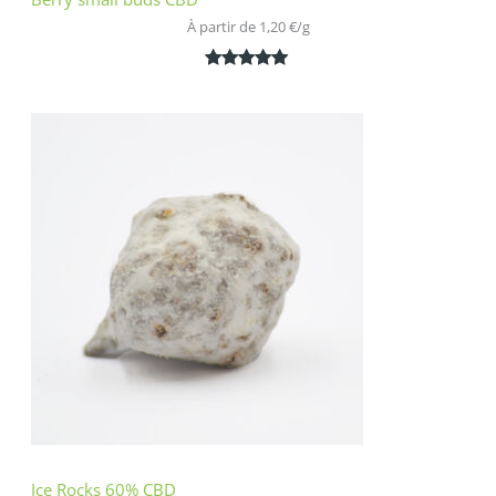
À partir de 
1,20
€
/
g
Noté
2
5.00
sur 5
basé sur
notations
client
Ice Rocks 60% CBD