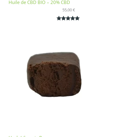
Huile de CBD BIO – 20% CBD
55,00
€
Noté
1
5.00
sur 5
basé sur
notation
client