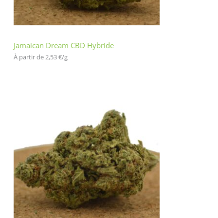
Jamaican Dream CBD Hybride
À partir de 
2,53
€
/
g