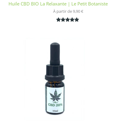
Huile CBD BIO La Relaxante | Le Petit Botaniste
À partir de 
9,90
€
Noté
1
5.00
sur 5
basé sur
notation
client