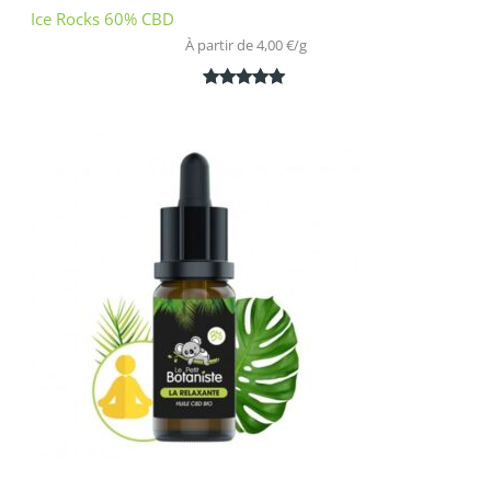
Ice Rocks 60% CBD
À partir de 
4,00
€
/
g
Noté
1
5.00
sur 5
basé sur
notation
client