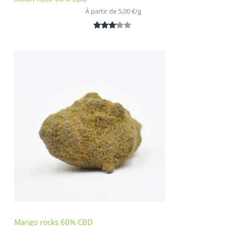
À partir de 
5,00
€
/
g
Noté
1
3.00
sur 5
basé
sur
notatio
n
client
Mango rocks 60% CBD