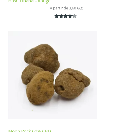
Hash Libanais Rouge
À partir de 
3,60
€
/
g
Noté
1
4.00
sur 5
basé
sur
notation
client
Moon Rock 60% CBD