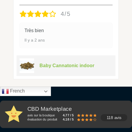
4/5
Très bien
Il y a 2 ans
Baby Cannatonic indoor
French
CBD Marketplace
avis sur la boutique
4.77 / 5
118 avis
évaluation du produit
4.18 / 5