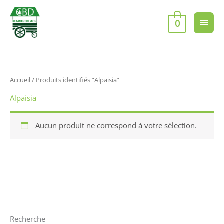
Aller
Men
au
0
contenu
princ
Accueil
/ Produits identifiés “Alpaisia”
Alpaisia
Aucun produit ne correspond à votre sélection.
Recherche