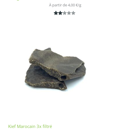
À partir de 
4,00
€
/
g
Noté
1
2.00
sur
5
bas
é
sur
nota
tion
clien
t
Kief Marocain 3x filtré