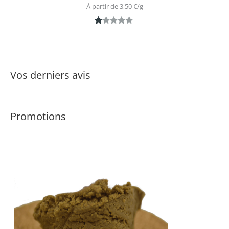
À partir de 
3,50
€
/
g
N
1
ot
é
1.
Vos derniers avis
0
0
s
Promotions
ur
5
ba
s
é
s
ur
n
ot
ati