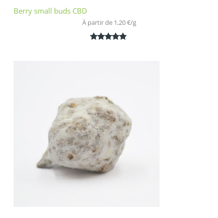
Berry small buds CBD
À partir de 
1,20
€
/
g
Noté
2
5.00
sur 5
basé sur
notations
client