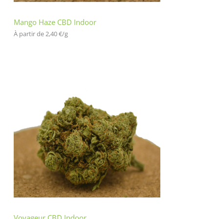
Mango Haze CBD Indoor
À partir de 
2,40
€
/
g
Voyageur CBD Indoor