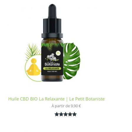
basé sur
notation
client
Huile CBD BIO La Relaxante | Le Petit Botaniste
À partir de 
9,90
€
Noté
1
5.00
sur 5