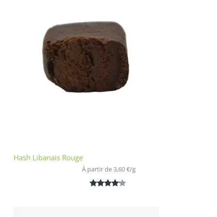
basé sur
notation
client
Hash Libanais Rouge
À partir de 
3,60
€
/
g
Noté
1
4.00
sur 5