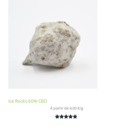
basé sur
notations
client
Ice Rocks 60% CBD
À partir de 
4,00
€
/
g
Noté
1
5.00
sur 5