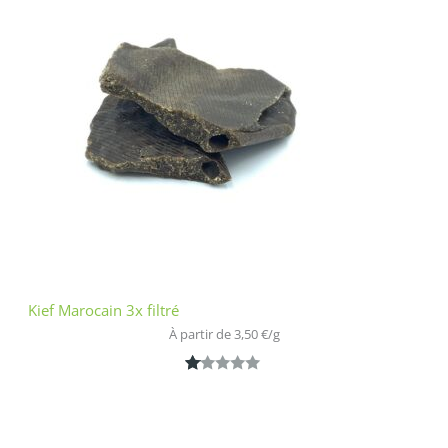
5
bas
é
sur
nota
tion
clien
t
Kief Marocain 3x filtré
À partir de 
3,50
€
/
g
N
1
ot
é