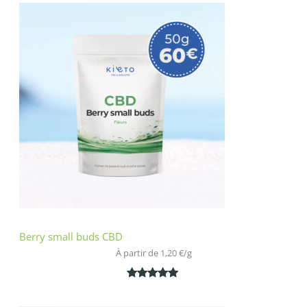
Berry small buds CBD
À partir de 
1,20
€
/
g
Noté
2
5.00
sur 5