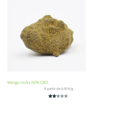
basé
sur
notatio
n
client
Mango rocks 60% CBD
À partir de 
4,00
€
/
g
Noté
1
2.00
sur