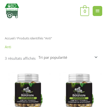
Aller
Men
au
0
contenu
princ
Trié
Accueil
/ Produits identifiés “Anti”
par
popularité
Anti
3 résultats affichés