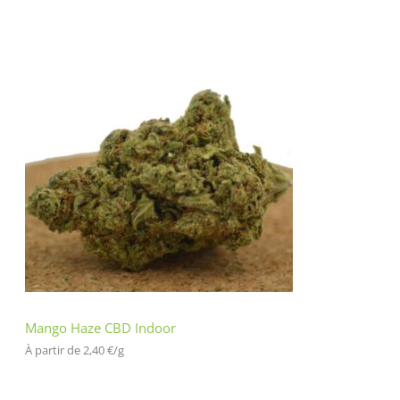
Mango Haze CBD Indoor
À partir de 
2,40
€
/
g