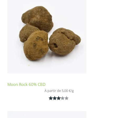
basé
sur
notation
client
Moon Rock 60% CBD
À partir de 
5,00
€
/
g
Noté
1
3.00
sur 5