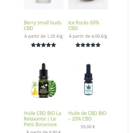
Berry small buds
Ice Rocks 60%
CBD
CBD
À partir de 
1,20
€
/
g
À partir de 
4,00
€
/
g
Noté
2
5.00
Noté
1
5.00
sur 5
sur 5
basé sur
basé sur
notations
notation
client
client
Huile CBD BIO La
Huile de CBD BIO
Relaxante | Le
– 20% CBD
Petit Botaniste
55,00
€
À partir de 
9,90
€