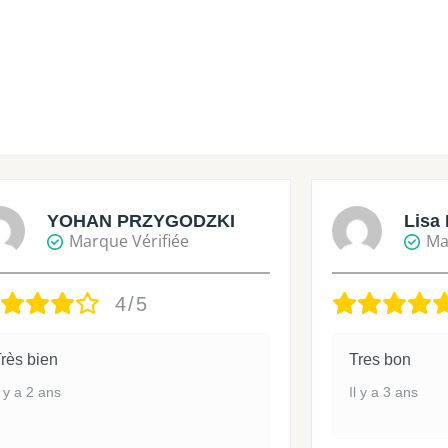
YOHAN PRZYGODZKI
Lisa 
Marque Vérifiée
Ma
4/5
rès bien
Tres bon
l y a 2 ans
Il y a 3 ans