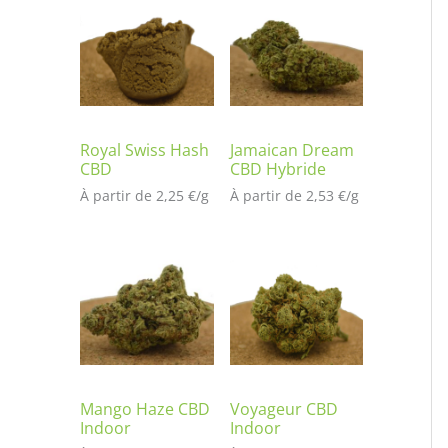
t
é
s
ur
no
tat
io
Royal Swiss Hash
Jamaican Dream
CBD
CBD Hybride
n
À partir de 
2,25
€
/
g
À partir de 
2,53
€
/
g
cli
en
t
Mango Haze CBD
Voyageur CBD
Indoor
Indoor