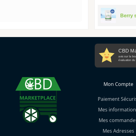
Berry 
CBD Ma
avis sur la bo
évaluation du 
Mon Compte
Paiement Sécuri
Mes information
Mes commande
Mes Adresses