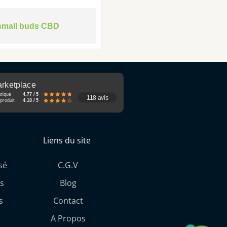
small buds CBD
rketplace
utique
4.77 / 5
118 avis
produit
4.18 / 5
Liens du site
sé
C.G.V
s
Blog
s
Contact
A Propos