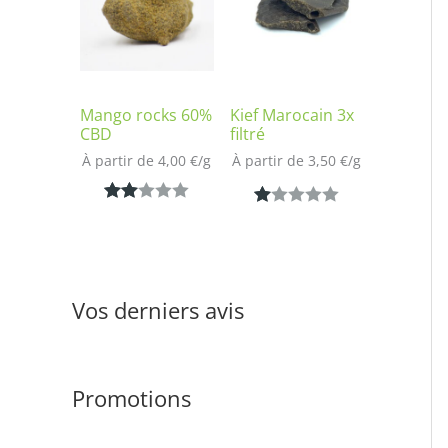
notation
sur
client
notatio
n client
Mango rocks 60%
Kief Marocain 3x
CBD
filtré
À partir de 
4,00
€
/
g
À partir de 
3,50
€
/
g
Noté
1
N
1
2.00
ot
sur
é
5
1.
Vos derniers avis
bas
00
é
s
sur
ur
notat
Promotions
5
ion
ba
clien
s