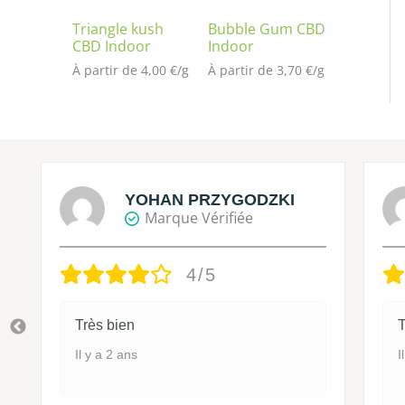
Triangle kush
Bubble Gum CBD
CBD Indoor
Indoor
À partir de 
4,00
€
/
g
À partir de 
3,70
€
/
g
YOHAN PRZYGODZKI
Marque Vérifiée
4/5
Très bien
T
Il y a 2 ans
I