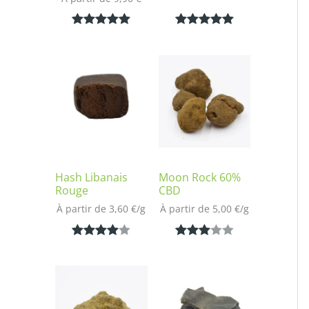
Noté
1
5.00
Noté
1
5.00
sur 5
sur 5
basé sur
basé sur
notation
notation
client
client
Hash Libanais
Moon Rock 60%
Rouge
CBD
À partir de 
3,60
€
/
g
À partir de 
5,00
€
/
g
Noté
1
4.00
Noté
1
sur 5
3.00
basé
sur 5
sur
basé