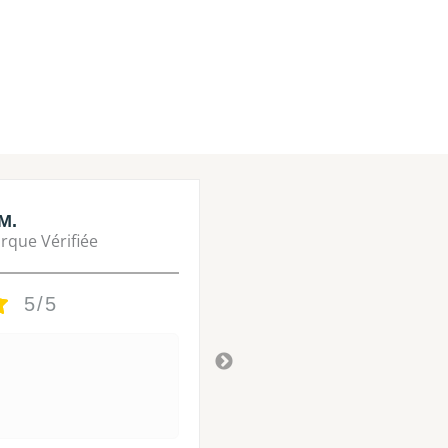
M.
Lisa M.
rque Vérifiée
Marque Vérifié
5/5
5/5
Tres bon
Il y a 3 ans