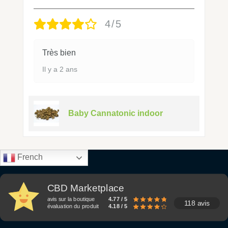
4/5
Très bien
Il y a 2 ans
Baby Cannatonic indoor
French
CBD Marketplace
avis sur la boutique
4.77 / 5
118 avis
évaluation du produit
4.18 / 5