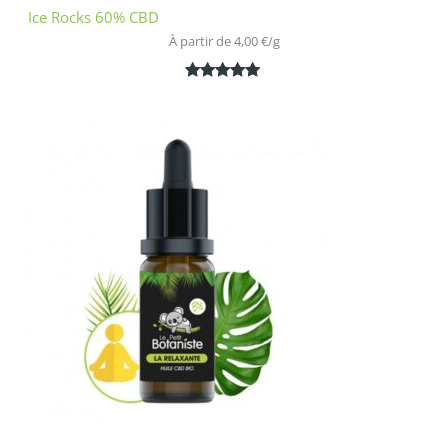
Ice Rocks 60% CBD
À partir de 
4,00
€
/
g
Noté
1
5.00
sur 5
basé sur
notation
client