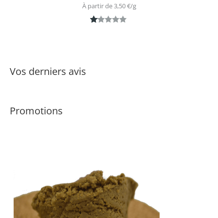
À partir de 
3,50
€
/
g
N
1
ot
é
1.
Vos derniers avis
0
0
s
Promotions
ur
5
ba
s
é
s
ur
n
ot
ati