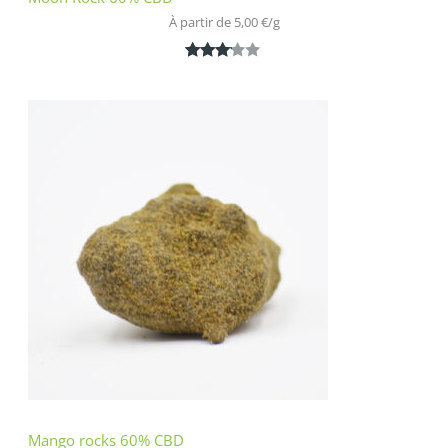
À partir de 
5,00
€
/
g
Noté
1
3.00
sur 5
basé
sur
notatio
n
client
Mango rocks 60% CBD