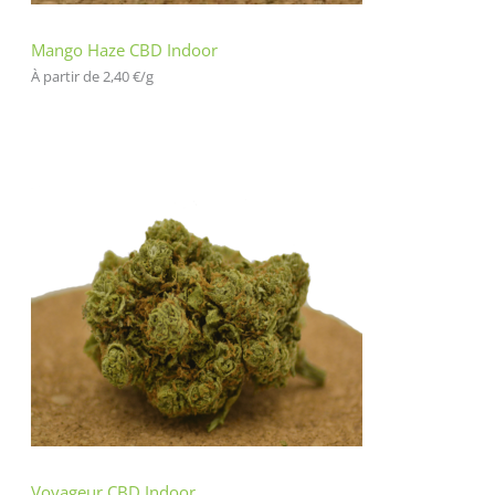
Mango Haze CBD Indoor
À partir de 
2,40
€
/
g
Voyageur CBD Indoor