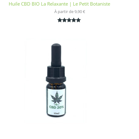
Huile CBD BIO La Relaxante | Le Petit Botaniste
À partir de 
9,90
€
Noté
1
5.00
sur 5
basé sur
notation
client