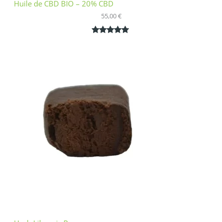
Huile de CBD BIO – 20% CBD
55,00
€
Noté
1
5.00
sur 5
basé sur
notation
client