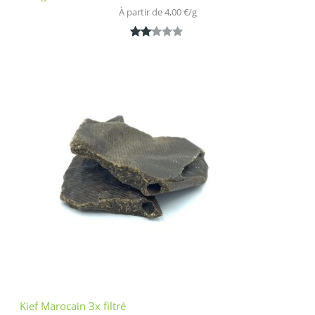
À partir de 
4,00
€
/
g
Noté
1
2.00
sur
5
bas
é
sur
nota
tion
clien
t
Kief Marocain 3x filtré