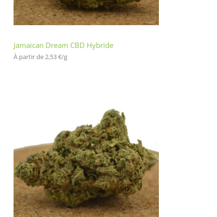
Jamaican Dream CBD Hybride
À partir de 
2,53
€
/
g