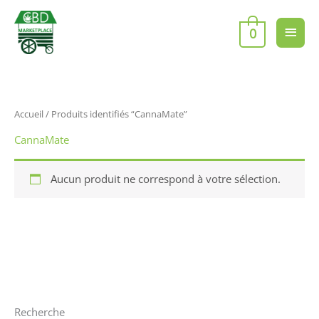
Aller
Men
au
0
contenu
princ
Accueil
/ Produits identifiés “CannaMate”
CannaMate
Aucun produit ne correspond à votre sélection.
Recherche