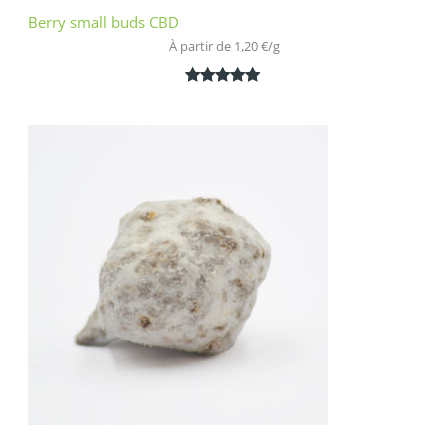
Berry small buds CBD
À partir de 
1,20
€
/
g
Noté
2
5.00
sur 5
basé sur
notations
client