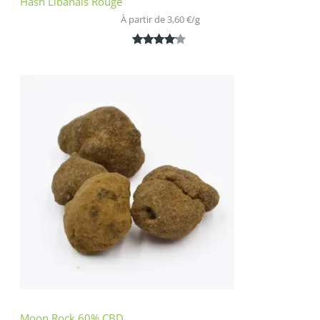
Hash Libanais Rouge
À partir de 
3,60
€
/
g
Noté
1
4.00
sur 5
basé
sur
notation
client
Moon Rock 60% CBD