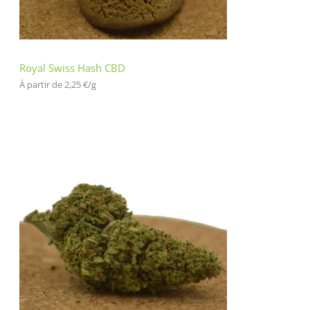
cli
en
t
Royal Swiss Hash CBD
À partir de 
2,25
€
/
g