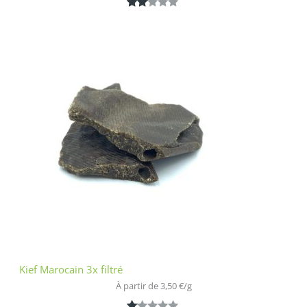
Noté
1
2.00
sur
5
bas
é
sur
nota
tion
clien
t
Kief Marocain 3x filtré
À partir de 
3,50
€
/
g