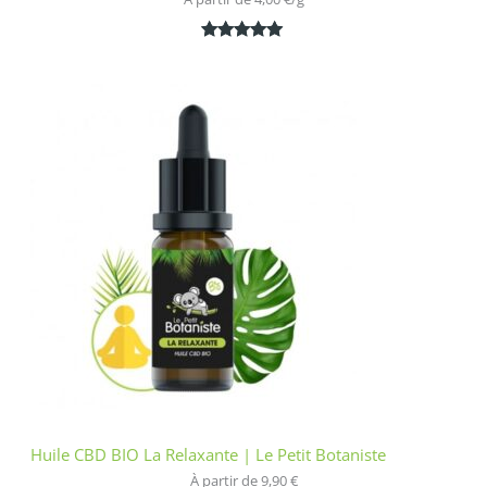
Noté
1
5.00
sur 5
basé sur
notation
client
Huile CBD BIO La Relaxante | Le Petit Botaniste
À partir de 
9,90
€