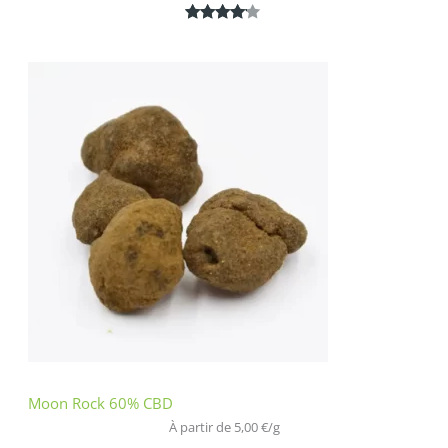
Noté
1
4.00
sur 5
basé
sur
notation
client
Moon Rock 60% CBD
À partir de 
5,00
€
/
g