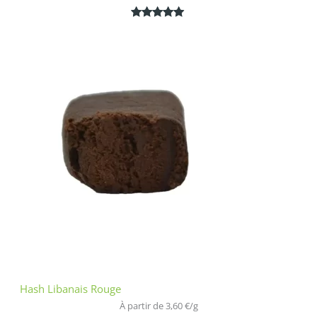
Noté
1
5.00
sur 5
basé sur
notation
client
Hash Libanais Rouge
À partir de 
3,60
€
/
g