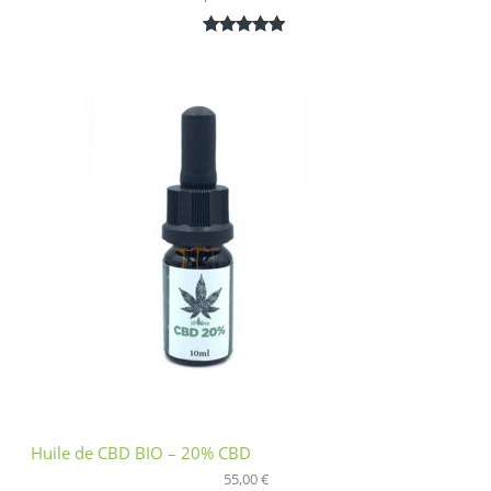
Noté
1
5.00
sur 5
basé sur
notation
client
Huile de CBD BIO – 20% CBD
55,00
€