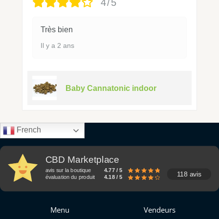
4/5
Très bien
Il y a 2 ans
Baby Cannatonic indoor
French
CBD Marketplace
avis sur la boutique
4.77 / 5
118 avis
évaluation du produit
4.18 / 5
Menu
Vendeurs