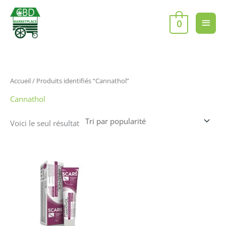
Aller
Men
au
0
contenu
princ
Accueil
/ Produits identifiés “Cannathol”
Cannathol
Voici le seul résultat