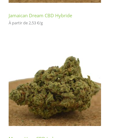
Jamaican Dream CBD Hybride
À partir de 
2,53
€
/
g