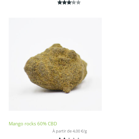
Noté
1
3.00
sur 5
basé
sur
notatio
n
client
Mango rocks 60% CBD
À partir de 
4,00
€
/
g