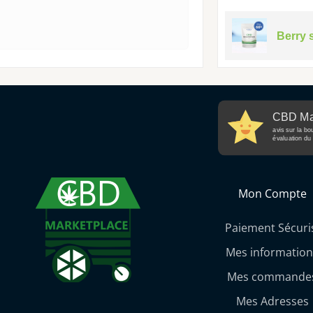
Berry 
CBD Ma
avis sur la bo
évaluation du 
Mon Compte
Paiement Sécuri
Mes information
Mes commande
Mes Adresses