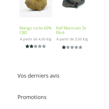
notation
sur
client
notatio
n client
Mango rocks 60%
Kief Marocain 3x
CBD
filtré
À partir de 
4,00
€
/
g
À partir de 
3,50
€
/
g
Noté
1
N
1
2.00
ot
sur
é
5
1.
Vos derniers avis
bas
00
é
s
sur
ur
notat
Promotions
5
ion
ba
clien
s