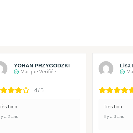
YOHAN PRZYGODZKI
Lisa 
Marque Vérifiée
Ma
4/5
rès bien
Tres bon
l y a 2 ans
Il y a 3 ans