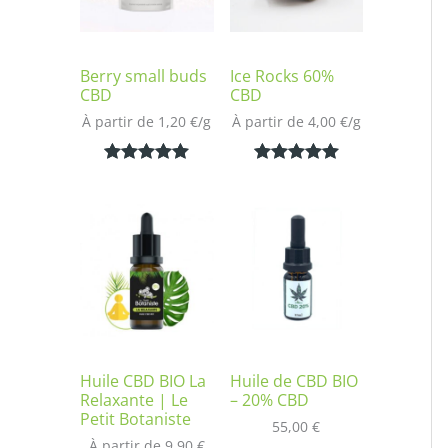
Berry small buds
Ice Rocks 60%
CBD
CBD
À partir de 
1,20
€
/
g
À partir de 
4,00
€
/
g
Noté
2
5.00
Noté
1
5.00
sur 5
sur 5
basé sur
basé sur
notations
notation
client
client
Huile CBD BIO La
Huile de CBD BIO
Relaxante | Le
– 20% CBD
Petit Botaniste
55,00
€
À partir de 
9,90
€