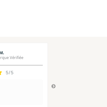
M.
Lisa M.
rque Vérifiée
Marque Vérifié
5/5
5/5
Tres bon
Il y a 3 ans