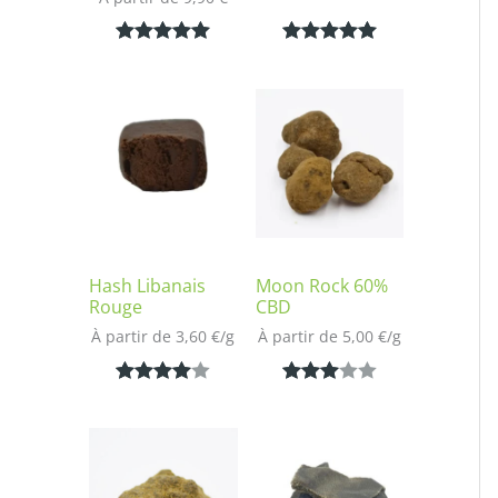
Noté
1
5.00
Noté
1
5.00
sur 5
sur 5
basé sur
basé sur
notation
notation
client
client
Hash Libanais
Moon Rock 60%
Rouge
CBD
À partir de 
3,60
€
/
g
À partir de 
5,00
€
/
g
Noté
1
4.00
Noté
1
sur 5
3.00
basé
sur 5
sur
basé