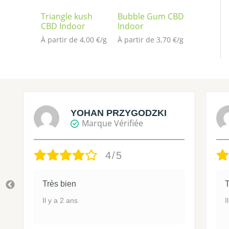
Triangle kush
Bubble Gum CBD
CBD Indoor
Indoor
À partir de 
4,00
€
/
g
À partir de 
3,70
€
/
g
YOHAN PRZYGODZKI
Marque Vérifiée
4/5
Très bien
T
Il y a 2 ans
I