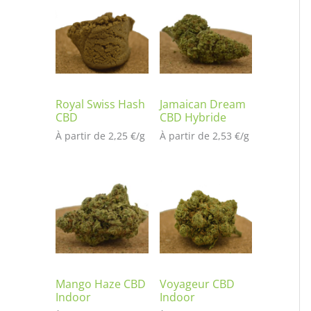
t
é
s
ur
no
tat
io
Royal Swiss Hash
Jamaican Dream
CBD
CBD Hybride
n
À partir de 
2,25
€
/
g
À partir de 
2,53
€
/
g
cli
en
t
Mango Haze CBD
Voyageur CBD
Indoor
Indoor