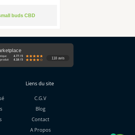
small buds CBD
rketplace
utique
4.77 / 5
118 avis
produit
4.18 / 5
Liens du site
sé
C.G.V
s
Blog
s
Contact
A Propos