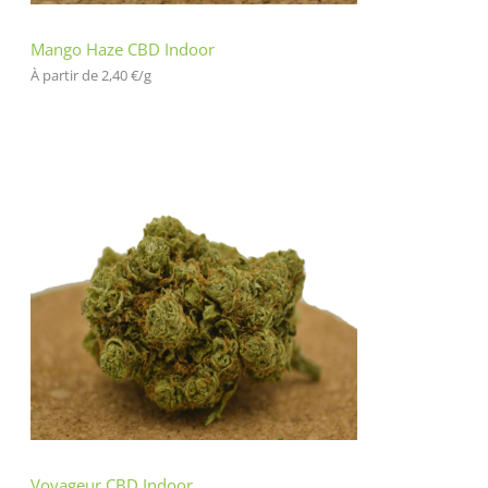
Mango Haze CBD Indoor
À partir de 
2,40
€
/
g
Voyageur CBD Indoor