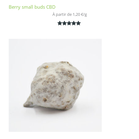
Berry small buds CBD
À partir de 
1,20
€
/
g
Noté
2
5.00
sur 5
basé sur
notations
client