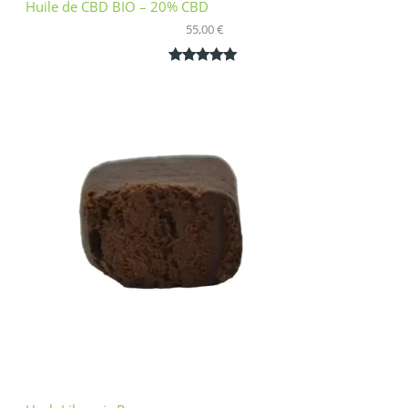
Huile de CBD BIO – 20% CBD
55,00
€
Noté
1
5.00
sur 5
basé sur
notation
client