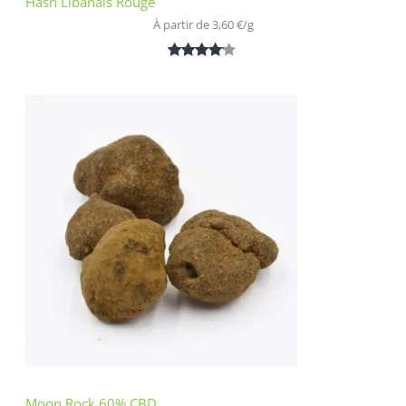
Hash Libanais Rouge
À partir de 
3,60
€
/
g
Noté
1
4.00
sur 5
basé
sur
notation
client
Moon Rock 60% CBD