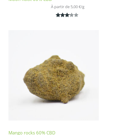
À partir de 
5,00
€
/
g
Noté
1
3.00
sur 5
basé
sur
notatio
n
client
Mango rocks 60% CBD