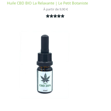
Huile CBD BIO La Relaxante | Le Petit Botaniste
À partir de 
9,90
€
Noté
1
5.00
sur 5
basé sur
notation
client