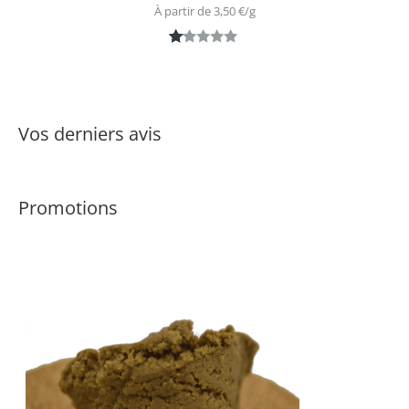
À partir de 
3,50
€
/
g
N
1
ot
é
1.
Vos derniers avis
0
0
s
Promotions
ur
5
ba
s
é
s
ur
n
ot
ati