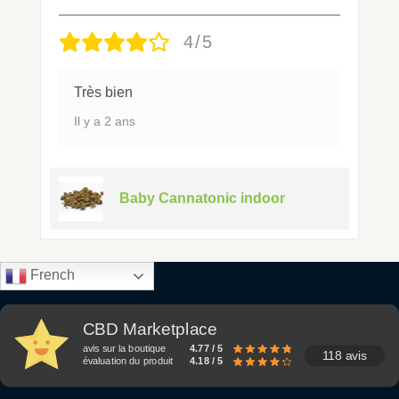
4/5
Très bien
Il y a 2 ans
Baby Cannatonic indoor
French
CBD Marketplace
avis sur la boutique
4.77 / 5
118 avis
évaluation du produit
4.18 / 5