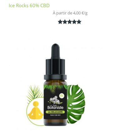
Ice Rocks 60% CBD
À partir de 
4,00
€
/
g
Noté
1
5.00
sur 5
basé sur
notation
client