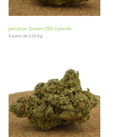
Jamaican Dream CBD Hybride
À partir de 
2,53
€
/
g