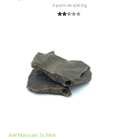
À partir de 
4,00
€
/
g
Noté
1
2.00
sur
5
bas
é
sur
nota
tion
clien
t
Kief Marocain 3x filtré