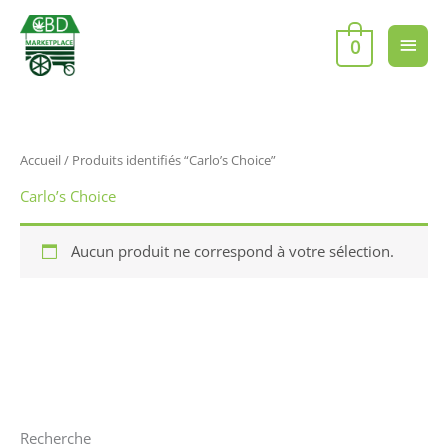
Aller
Men
au
0
contenu
princ
Accueil
/ Produits identifiés “Carlo’s Choice”
Carlo’s Choice
Aucun produit ne correspond à votre sélection.
Recherche