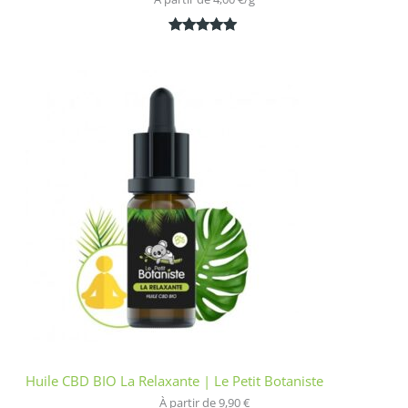
Noté
1
5.00
sur 5
basé sur
notation
client
Huile CBD BIO La Relaxante | Le Petit Botaniste
À partir de 
9,90
€