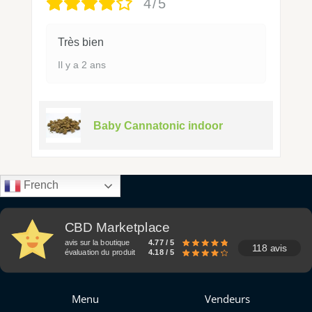
4/5
Très bien
Il y a 2 ans
Baby Cannatonic indoor
French
CBD Marketplace
avis sur la boutique
4.77 / 5
118 avis
évaluation du produit
4.18 / 5
Menu
Vendeurs