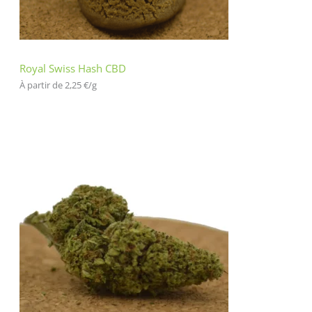
cli
en
t
Royal Swiss Hash CBD
À partir de 
2,25
€
/
g