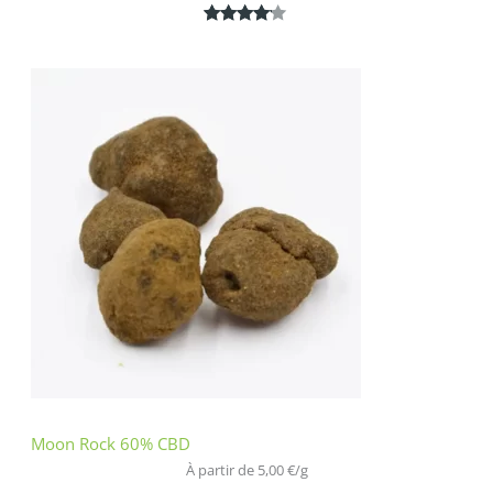
Noté
1
4.00
sur 5
basé
sur
notation
client
Moon Rock 60% CBD
À partir de 
5,00
€
/
g