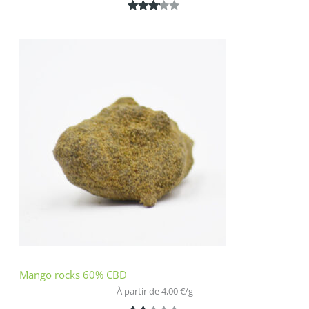
Noté
1
3.00
sur 5
basé
sur
notatio
n
client
Mango rocks 60% CBD
À partir de 
4,00
€
/
g