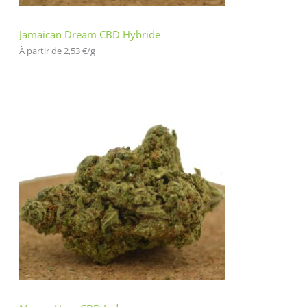
Jamaican Dream CBD Hybride
À partir de 
2,53
€
/
g