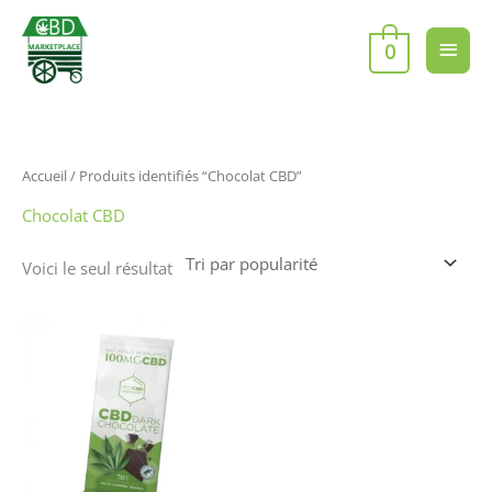
Aller
Men
au
0
contenu
princ
Accueil
/ Produits identifiés “Chocolat CBD”
Chocolat CBD
Voici le seul résultat