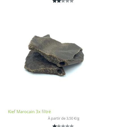
Noté
1
2.00
sur
5
bas
é
sur
nota
tion
clien
t
Kief Marocain 3x filtré
À partir de 
3,50
€
/
g