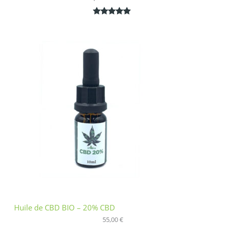
Noté
1
5.00
sur 5
basé sur
notation
client
Huile de CBD BIO – 20% CBD
55,00
€