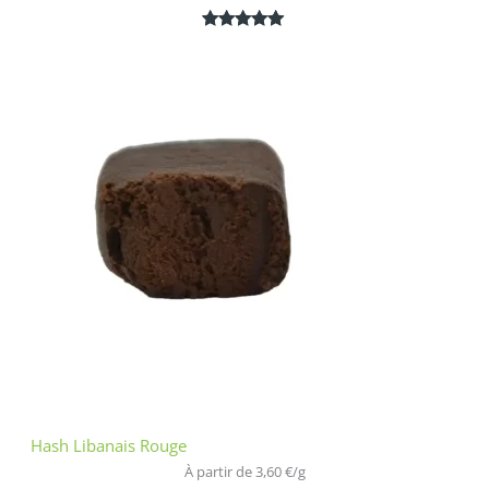
Noté
1
5.00
sur 5
basé sur
notation
client
Hash Libanais Rouge
À partir de 
3,60
€
/
g