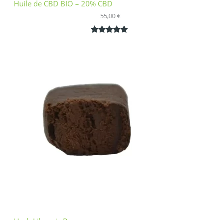
Huile de CBD BIO – 20% CBD
55,00
€
Noté
1
5.00
sur 5
basé sur
notation
client