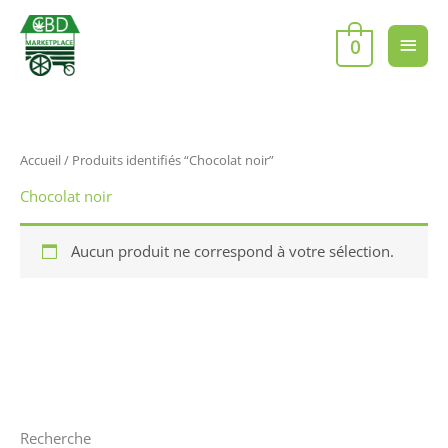
Aller
Men
au
0
contenu
princ
Accueil
/ Produits identifiés “Chocolat noir”
Chocolat noir
Aucun produit ne correspond à votre sélection.
Recherche