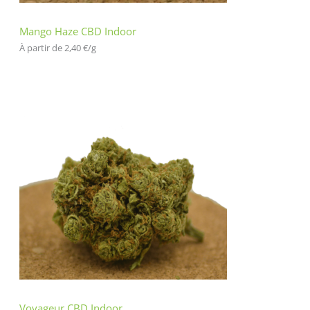
Mango Haze CBD Indoor
À partir de 
2,40
€
/
g
Voyageur CBD Indoor