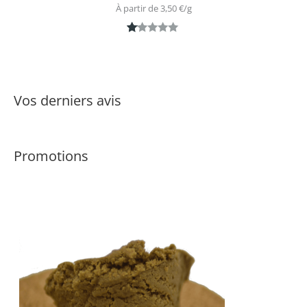
À partir de 
3,50
€
/
g
N
1
ot
é
1.
Vos derniers avis
0
0
s
Promotions
ur
5
ba
s
é
s
ur
n
ot
ati