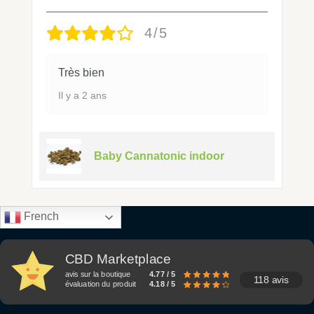
4/5
Très bien
Il y a 2 ans
Baby Cannatonic indoor
French
CBD Marketplace
avis sur la boutique
4.77 / 5
118 avis
évaluation du produit
4.18 / 5