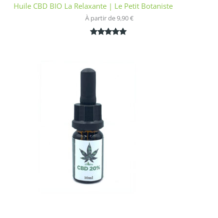
Huile CBD BIO La Relaxante | Le Petit Botaniste
À partir de 
9,90
€
Noté
1
5.00
sur 5
basé sur
notation
client