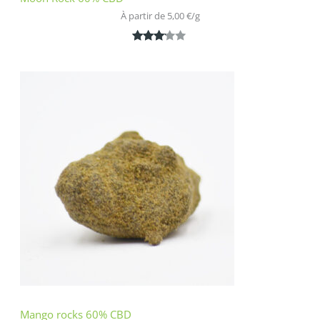
À partir de 
5,00
€
/
g
Noté
1
3.00
sur 5
basé
sur
notatio
n
client
Mango rocks 60% CBD