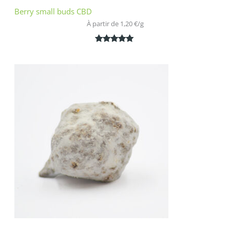
Berry small buds CBD
À partir de 
1,20
€
/
g
Noté
2
5.00
sur 5
basé sur
notations
client