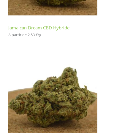
Jamaican Dream CBD Hybride
À partir de 
2,53
€
/
g