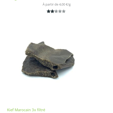
À partir de 
4,00
€
/
g
Noté
1
2.00
sur
5
bas
é
sur
nota
tion
clien
t
Kief Marocain 3x filtré