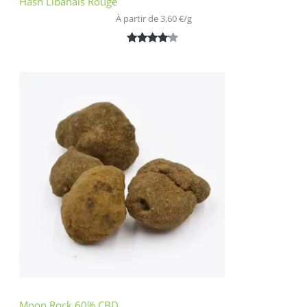
Hash Libanais Rouge
À partir de 
3,60
€
/
g
Noté
1
4.00
sur 5
basé
sur
notation
client
Moon Rock 60% CBD