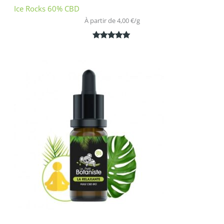
Ice Rocks 60% CBD
À partir de 
4,00
€
/
g
Noté
1
5.00
sur 5
basé sur
notation
client