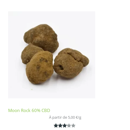
Noté
1
4.00
sur 5
basé
sur
notation
client
Moon Rock 60% CBD
À partir de 
5,00
€
/
g