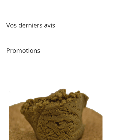
ot
é
1.
Vos derniers avis
0
0
s
Promotions
ur
5
ba
s
é
s
ur
n
ot
ati
o
n
cli