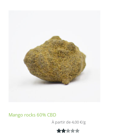
Noté
1
3.00
sur 5
basé
sur
notatio
n
client
Mango rocks 60% CBD
À partir de 
4,00
€
/
g
Noté
1