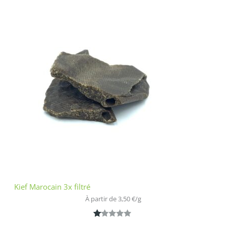
2.00
sur
5
bas
é
sur
nota
tion
clien
t
Kief Marocain 3x filtré
À partir de 
3,50
€
/
g
N
1