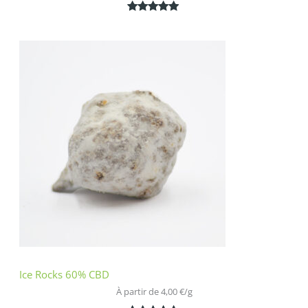
Noté
2
5.00
sur 5
basé sur
notations
client
Ice Rocks 60% CBD
À partir de 
4,00
€
/
g