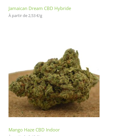
Jamaican Dream CBD Hybride
À partir de 
2,53
€
/
g
Mango Haze CBD Indoor