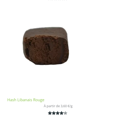
Noté
1
5.00
sur 5
basé sur
notation
client
Hash Libanais Rouge
À partir de 
3,60
€
/
g