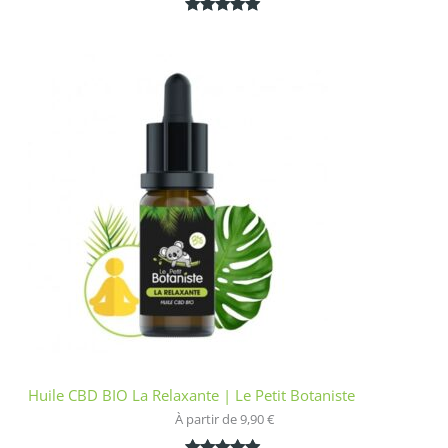
Noté
1
5.00
sur 5
basé sur
notation
client
Huile CBD BIO La Relaxante | Le Petit Botaniste
À partir de 
9,90
€