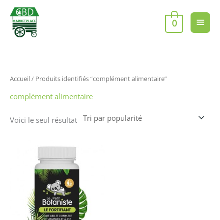
Aller
Men
au
0
contenu
princ
Accueil
/ Produits identifiés “complément alimentaire”
complément alimentaire
Voici le seul résultat