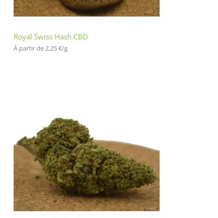
en
t
Royal Swiss Hash CBD
À partir de 
2,25
€
/
g