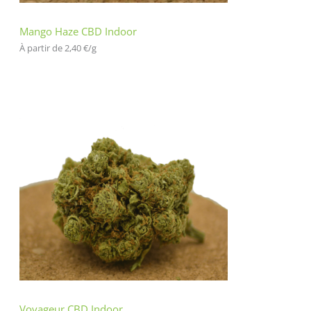
Mango Haze CBD Indoor
À partir de 
2,40
€
/
g
Voyageur CBD Indoor