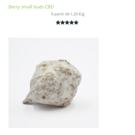
Berry small buds CBD
À partir de 
1,20
€
/
g
Noté
2
5.00
sur 5
basé sur
notations
client