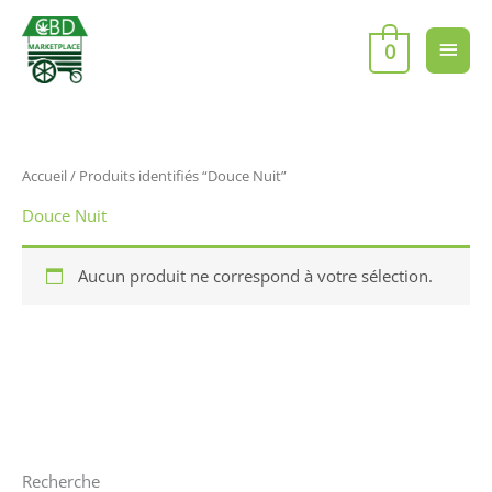
Aller
Men
au
0
contenu
princ
Accueil
/ Produits identifiés “Douce Nuit”
Douce Nuit
Aucun produit ne correspond à votre sélection.
Recherche