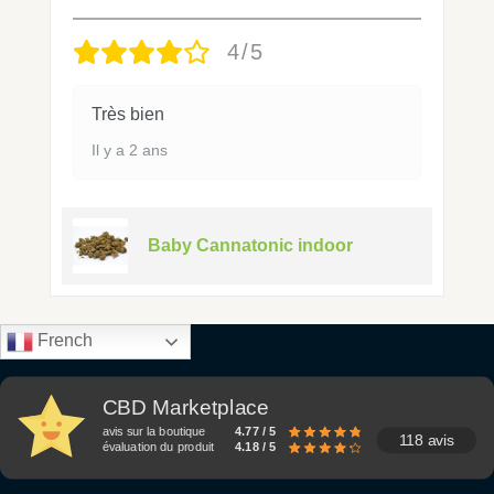
4/5
Très bien
Il y a 2 ans
Baby Cannatonic indoor
French
CBD Marketplace
avis sur la boutique
4.77 / 5
118 avis
évaluation du produit
4.18 / 5