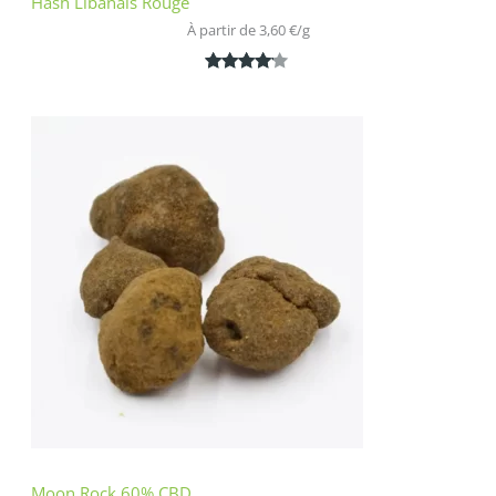
Hash Libanais Rouge
À partir de 
3,60
€
/
g
Noté
1
4.00
sur 5
basé
sur
notation
client
Moon Rock 60% CBD