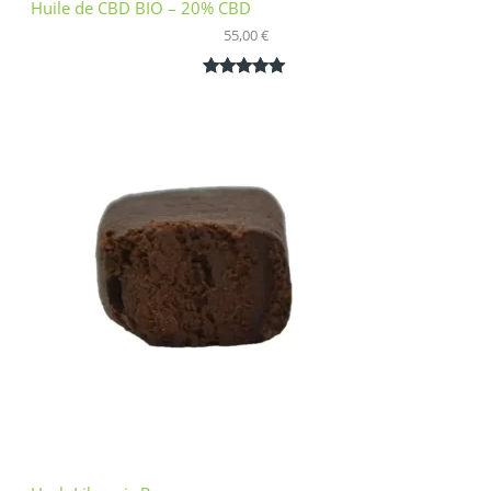
Huile de CBD BIO – 20% CBD
55,00
€
Noté
1
5.00
sur 5
basé sur
notation
client