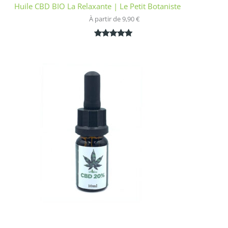
Huile CBD BIO La Relaxante | Le Petit Botaniste
À partir de 
9,90
€
Noté
1
5.00
sur 5
basé sur
notation
client