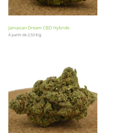
Jamaican Dream CBD Hybride
À partir de 
2,53
€
/
g