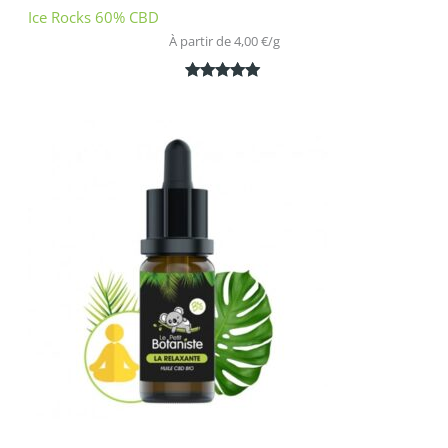
Ice Rocks 60% CBD
À partir de 
4,00
€
/
g
Noté
1
5.00
sur 5
basé sur
notation
client