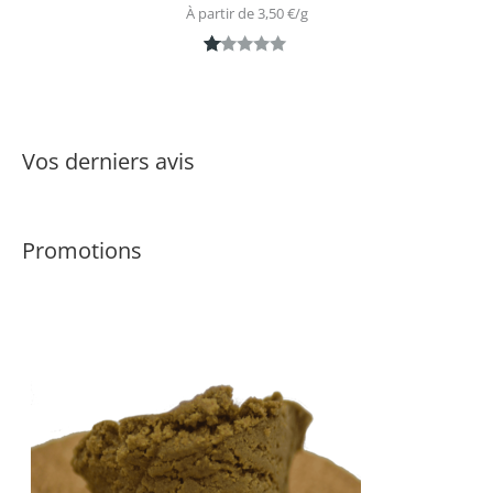
À partir de 
3,50
€
/
g
N
1
ot
é
1.
Vos derniers avis
0
0
s
Promotions
ur
5
ba
s
é
s
ur
n
ot
ati