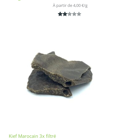
À partir de 
4,00
€
/
g
Noté
1
2.00
sur
5
bas
é
sur
nota
tion
clien
t
Kief Marocain 3x filtré