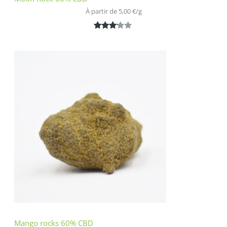
À partir de 
5,00
€
/
g
Noté
1
3.00
sur 5
basé
sur
notatio
n
client
Mango rocks 60% CBD