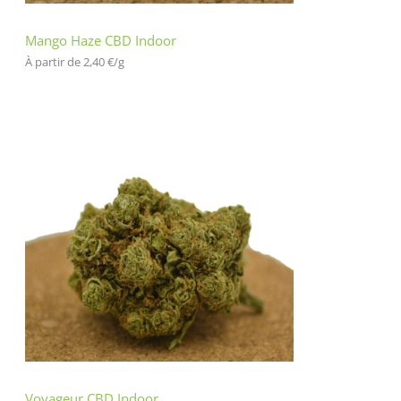
Mango Haze CBD Indoor
À partir de 
2,40
€
/
g
Voyageur CBD Indoor