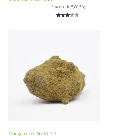
À partir de 
5,00
€
/
g
Noté
1
3.00
sur 5
basé
sur
notatio
n
client
Mango rocks 60% CBD