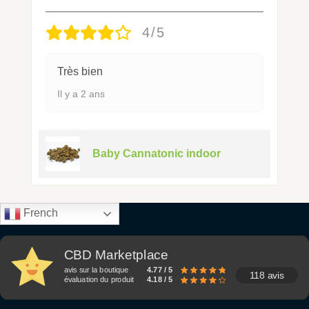
4/5
Très bien
Il y a 2 ans
Baby Cannatonic indoor
French
CBD Marketplace
avis sur la boutique
4.77 / 5
118 avis
évaluation du produit
4.18 / 5