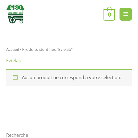
Aller
Men
au
0
contenu
princ
Accueil
/ Produits identifiés “Evielab”
Evielab
Aucun produit ne correspond à votre sélection.
Recherche