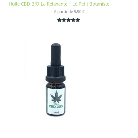
Huile CBD BIO La Relaxante | Le Petit Botaniste
À partir de 
9,90
€
Noté
1
5.00
sur 5
basé sur
notation
client