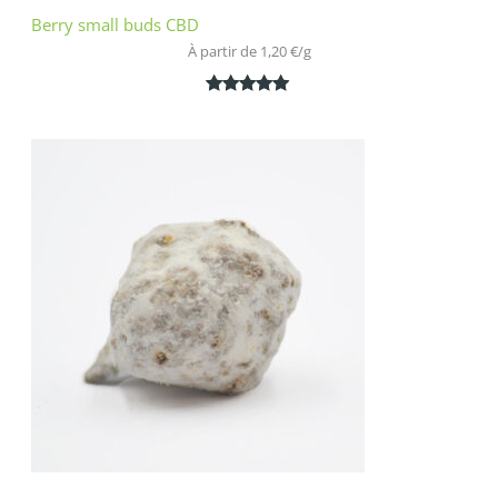
Berry small buds CBD
À partir de 
1,20
€
/
g
Noté
2
5.00
sur 5
basé sur
notations
client