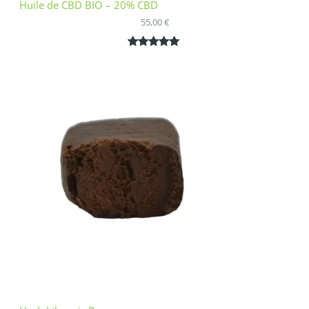
Huile de CBD BIO – 20% CBD
55,00
€
Noté
1
5.00
sur 5
basé sur
notation
client