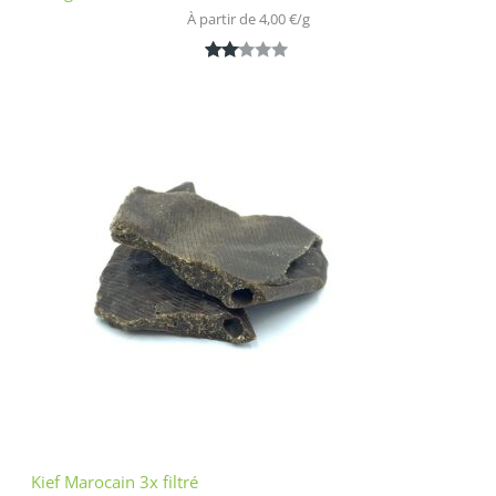
À partir de 
4,00
€
/
g
Noté
1
2.00
sur
5
bas
é
sur
nota
tion
clien
t
Kief Marocain 3x filtré