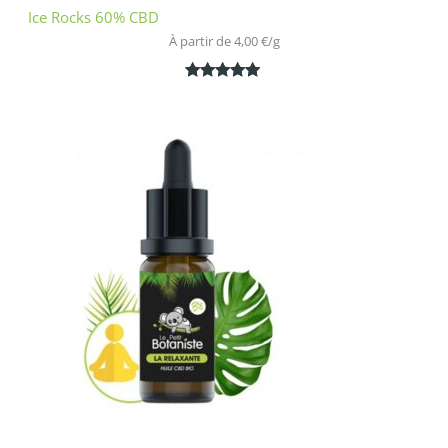
Ice Rocks 60% CBD
À partir de 
4,00
€
/
g
Noté
1
5.00
sur 5
basé sur
notation
client