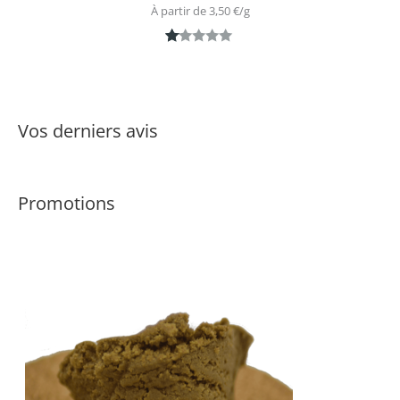
À partir de 
3,50
€
/
g
N
1
ot
é
1.
Vos derniers avis
0
0
s
Promotions
ur
5
ba
s
é
s
ur
n
ot
ati