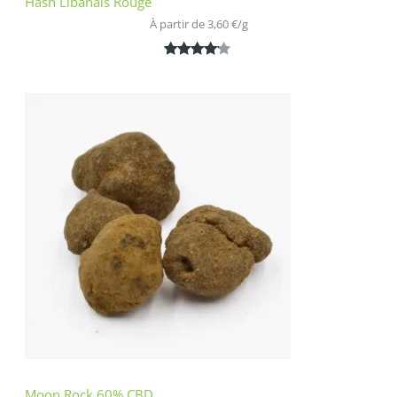
Hash Libanais Rouge
À partir de 
3,60
€
/
g
Noté
1
4.00
sur 5
basé
sur
notation
client
Moon Rock 60% CBD