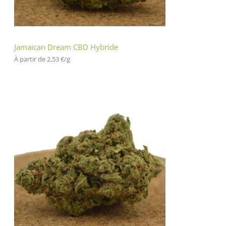
Jamaican Dream CBD Hybride
À partir de 
2,53
€
/
g