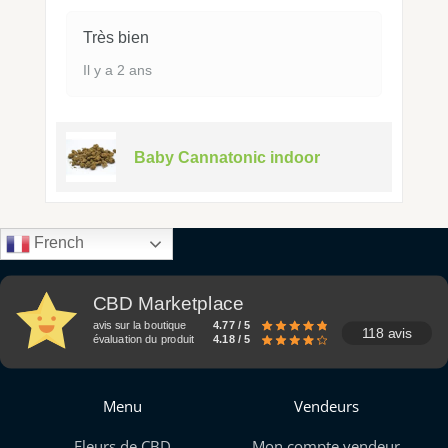
Très bien
Il y a 2 ans
Baby Cannatonic indoor
French
CBD Marketplace
avis sur la boutique
4.77 / 5
118 avis
évaluation du produit
4.18 / 5
Menu
Vendeurs
Fleurs de CBD
Mon compte vendeur