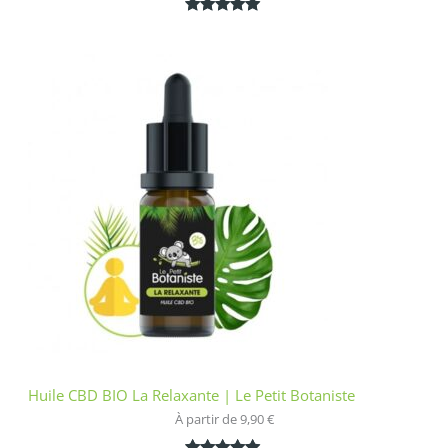
Noté
1
5.00
sur 5
basé sur
notation
client
Huile CBD BIO La Relaxante | Le Petit Botaniste
À partir de 
9,90
€