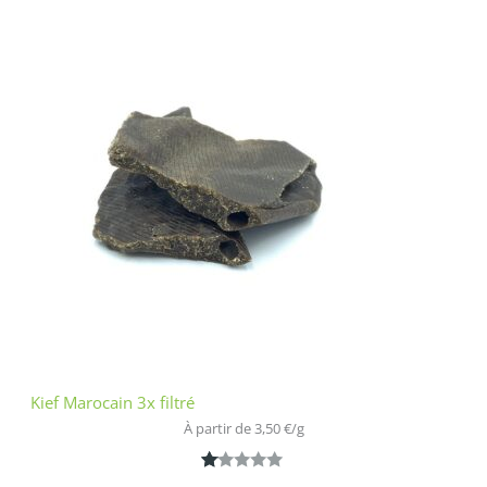
2.00
sur
5
bas
é
sur
nota
tion
clien
t
Kief Marocain 3x filtré
À partir de 
3,50
€
/
g
N
1