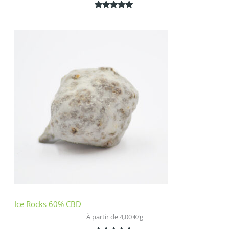
Noté
2
5.00
sur 5
basé sur
notations
client
Ice Rocks 60% CBD
À partir de 
4,00
€
/
g