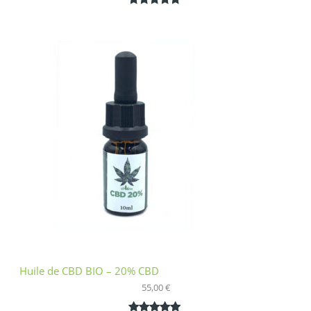
Noté
1
5.00
sur 5
basé sur
notation
client
Huile de CBD BIO – 20% CBD
55,00
€