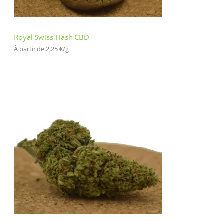
en
t
Royal Swiss Hash CBD
À partir de 
2,25
€
/
g