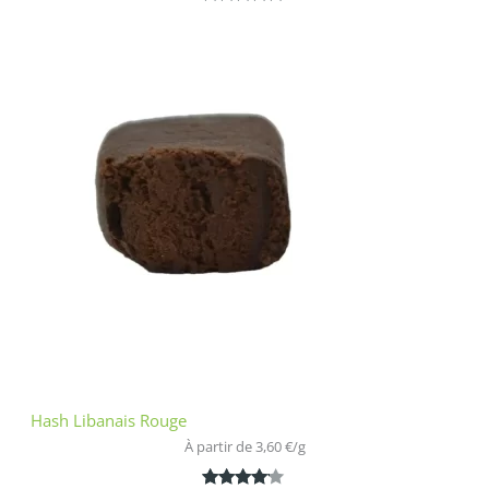
Noté
1
5.00
sur 5
basé sur
notation
client
Hash Libanais Rouge
À partir de 
3,60
€
/
g