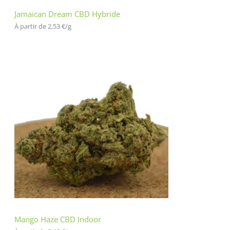
Jamaican Dream CBD Hybride
À partir de 
2,53
€
/
g
Mango Haze CBD Indoor