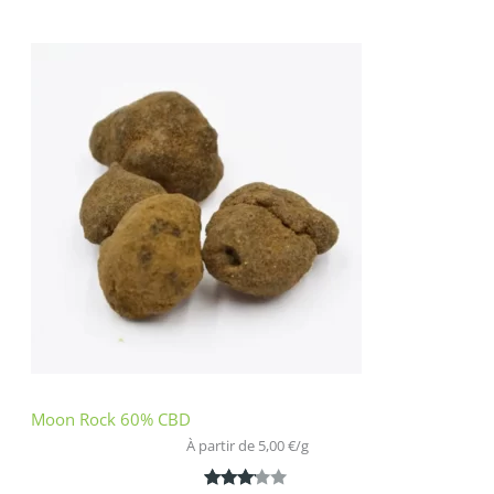
Noté
1
4.00
sur 5
basé
sur
notation
client
Moon Rock 60% CBD
À partir de 
5,00
€
/
g