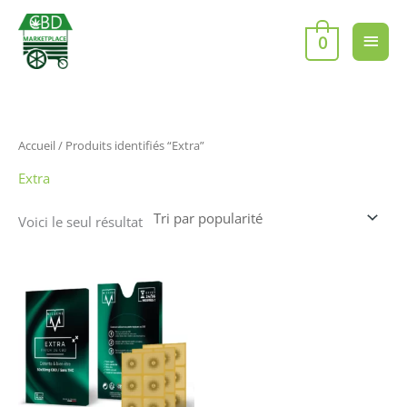
Aller
Men
au
0
contenu
princ
Accueil
/ Produits identifiés “Extra”
Extra
Voici le seul résultat