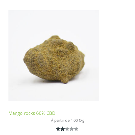
Noté
1
3.00
sur 5
basé
sur
notatio
n
client
Mango rocks 60% CBD
À partir de 
4,00
€
/
g
Noté
1