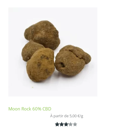
4.00
sur 5
basé
sur
notation
client
Moon Rock 60% CBD
À partir de 
5,00
€
/
g
Noté
1