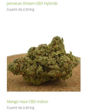
Jamaican Dream CBD Hybride
À partir de 
2,53
€
/
g
Mango Haze CBD Indoor
À partir de 
2,40
€
/
g