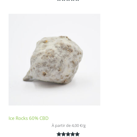
Noté
2
5.00
sur 5
basé sur
notations
client
Ice Rocks 60% CBD
À partir de 
4,00
€
/
g