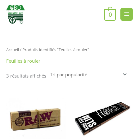
Aller
Men
au
0
contenu
princ
Trié
Accueil
/ Produits identifiés “Feuilles à rouler”
par
popularité
Feuilles à rouler
3 résultats affichés