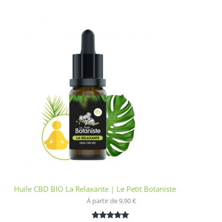
Noté
1
5.00
sur 5
basé sur
notation
client
Huile CBD BIO La Relaxante | Le Petit Botaniste
À partir de 
9,90
€