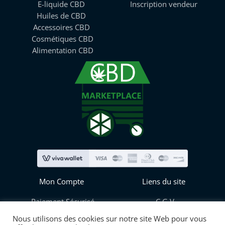
E-liquide CBD
Inscription vendeur
Huiles de CBD
Accessoires CBD
Cosmétiques CBD
Alimentation CBD
Mon Compte
Liens du site
Paiement Sécurisé
C.G.V
Mes informations
Blog
Nous utilisons des cookies sur notre site Web pour vous
Mes commandes
Contact