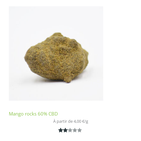
3.00
sur 5
basé
sur
notatio
n
client
Mango rocks 60% CBD
À partir de 
4,00
€
/
g
Noté
1