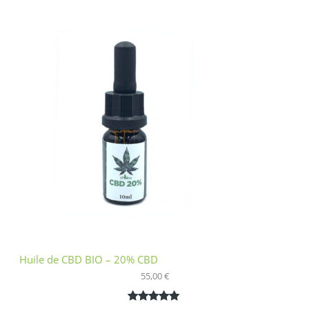
Noté
1
5.00
sur 5
basé sur
notation
client
Huile de CBD BIO – 20% CBD
55,00
€