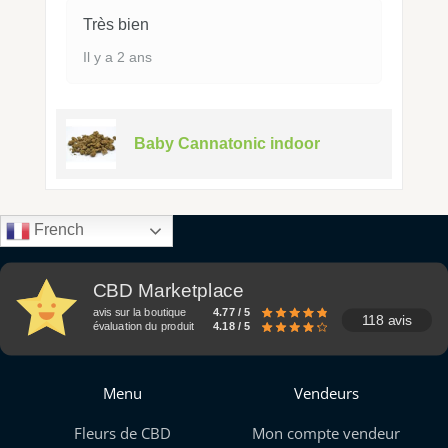
Très bien
Il y a 2 ans
Baby Cannatonic indoor
French
CBD Marketplace
avis sur la boutique
4.77 / 5
118 avis
évaluation du produit
4.18 / 5
Menu
Vendeurs
Fleurs de CBD
Mon compte vendeur