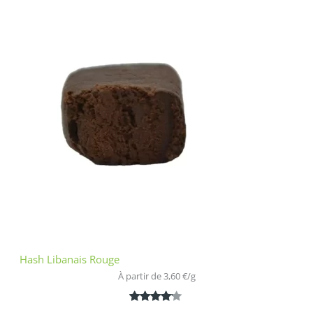
Noté
1
5.00
sur 5
basé sur
notation
client
Hash Libanais Rouge
À partir de 
3,60
€
/
g
Noté
1