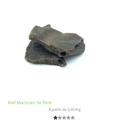
2.00
sur
5
bas
é
sur
nota
tion
clien
t
Kief Marocain 3x filtré
À partir de 
3,50
€
/
g
N
1