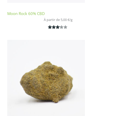
Moon Rock 60% CBD
À partir de 
5,00
€
/
g
Noté
1
3.00
sur 5
basé
sur
notatio
n
client