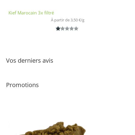
Kief Marocain 3x filtré
À partir de 
3,50
€
/
g
N
1
ot
é
1.
Vos derniers avis
0
0
s
Promotions
ur
5
ba
s
é
s
ur
n