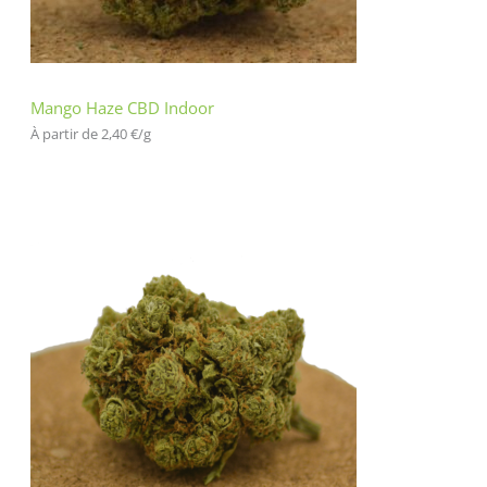
Mango Haze CBD Indoor
À partir de 
2,40
€
/
g