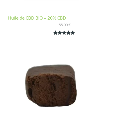
Huile de CBD BIO – 20% CBD
55,00
€
Noté
1
5.00
sur 5
basé sur
notation
client