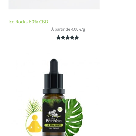
Ice Rocks 60% CBD
À partir de 
4,00
€
/
g
Noté
1
5.00
sur 5
basé sur
notation
client