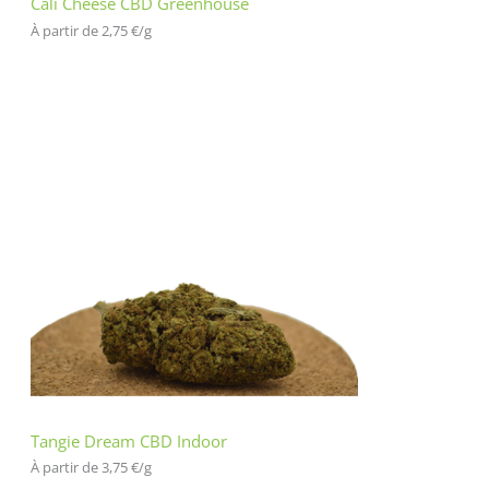
Cali Cheese CBD Greenhouse
À partir de 
2,75
€
/
g
Tangie Dream CBD Indoor
À partir de 
3,75
€
/
g