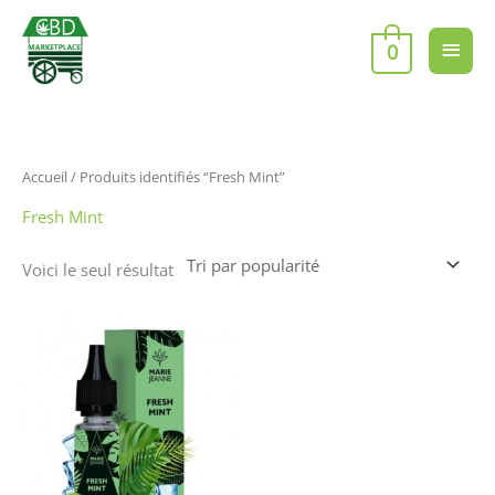
Aller
Men
au
0
contenu
princ
Accueil
/ Produits identifiés “Fresh Mint”
Fresh Mint
Voici le seul résultat
Ce
produit
a
plusieurs
variations.
Les
options