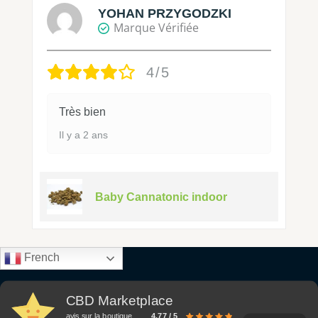
YOHAN PRZYGODZKI
Marque Vérifiée
4/5
Très bien
Il y a 2 ans
Baby Cannatonic indoor
French
CBD Marketplace
avis sur la boutique
4.77 / 5