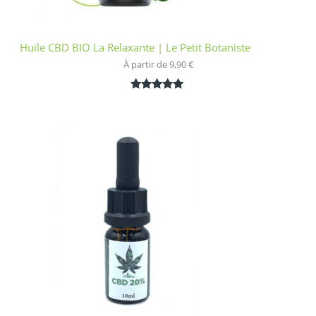
Huile CBD BIO La Relaxante | Le Petit Botaniste
À partir de 
9,90
€
Noté
1
5.00
sur 5
basé sur
notation
client