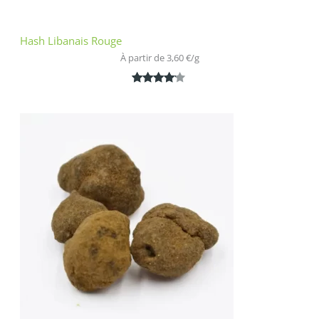
Hash Libanais Rouge
À partir de 
3,60
€
/
g
Noté
1
4.00
sur 5
basé
sur
notation
client