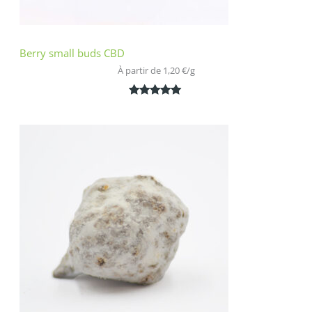
Berry small buds CBD
À partir de 
1,20
€
/
g
Noté
2
5.00
sur 5
basé sur
notations
client