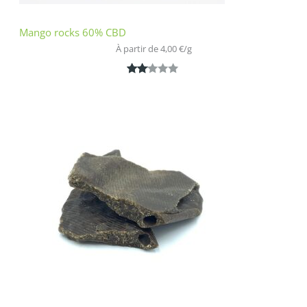
Mango rocks 60% CBD
À partir de 
4,00
€
/
g
Noté
1
2.00
sur
5
bas
é
sur
nota
tion
clien
t