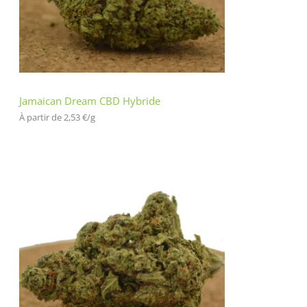
Jamaican Dream CBD Hybride
À partir de 
2,53
€
/
g