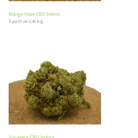
Mango Haze CBD Indoor
À partir de 
2,40
€
/
g
Voyageur CBD Indoor