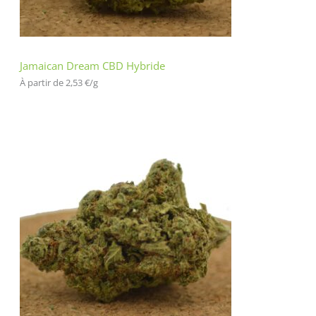
Jamaican Dream CBD Hybride
À partir de 
2,53
€
/
g