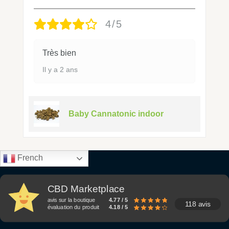
4/5
Très bien
Il y a 2 ans
Baby Cannatonic indoor
French
CBD Marketplace
avis sur la boutique
4.77 / 5
118 avis
évaluation du produit
4.18 / 5