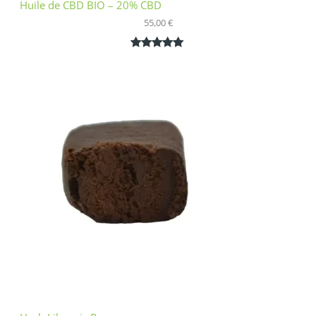
Huile de CBD BIO – 20% CBD
55,00
€
Noté
1
5.00
sur 5
basé sur
notation
client