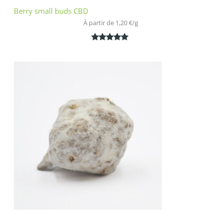
Berry small buds CBD
À partir de 
1,20
€
/
g
Noté
2
5.00
sur 5
basé sur
notations
client