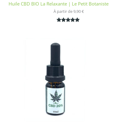
Huile CBD BIO La Relaxante | Le Petit Botaniste
À partir de 
9,90
€
Noté
1
5.00
sur 5
basé sur
notation
client