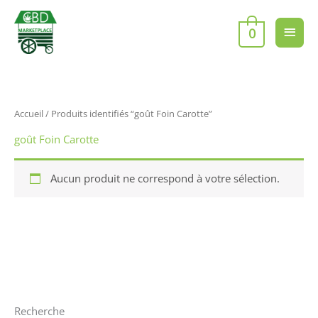
Aller
Men
au
0
contenu
princ
Accueil
/ Produits identifiés “goût Foin Carotte”
goût Foin Carotte
Aucun produit ne correspond à votre sélection.
Recherche