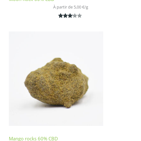
À partir de 
5,00
€
/
g
Noté
1
3.00
sur 5
basé
sur
notatio
n
client
Mango rocks 60% CBD