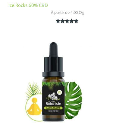
Ice Rocks 60% CBD
À partir de 
4,00
€
/
g
Noté
1
5.00
sur 5
basé sur
notation
client