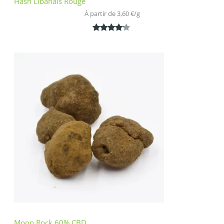
Hash Libanais Rouge
À partir de 
3,60
€
/
g
Noté
1
4.00
sur 5
basé
sur
notation
client
Moon Rock 60% CBD