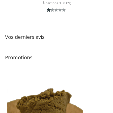
À partir de 
3,50
€
/
g
N
1
ot
é
1.
Vos derniers avis
0
0
s
Promotions
ur
5
ba
s
é
s
ur
n
ot
ati