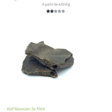
À partir de 
4,00
€
/
g
Noté
1
2.00
sur
5
bas
é
sur
nota
tion
clien
t
Kief Marocain 3x filtré