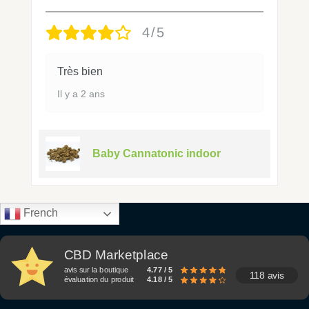
4/5
Très bien
Il y a 2 ans
Baby Cannatonic indoor
French
CBD Marketplace
avis sur la boutique
4.77 / 5
118 avis
évaluation du produit
4.18 / 5