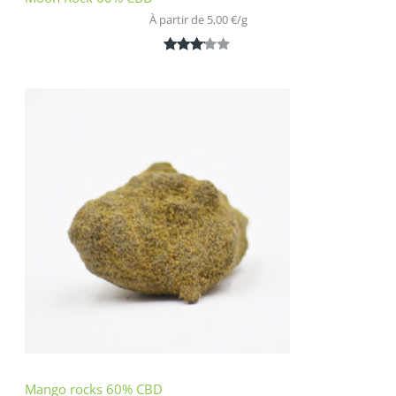
À partir de 
5,00
€
/
g
Noté
1
3.00
sur 5
basé
sur
notatio
n
client
Mango rocks 60% CBD