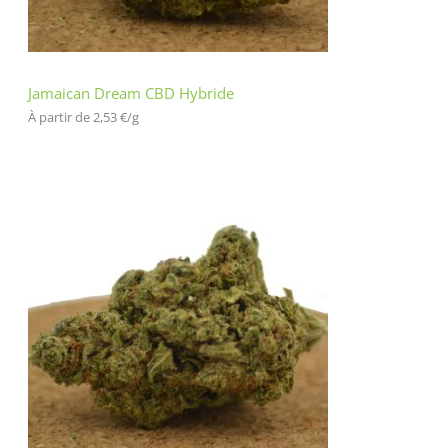
Jamaican Dream CBD Hybride
À partir de 
2,53
€
/
g