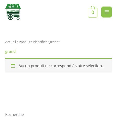
Aller
Men
au
0
contenu
princ
Accueil
/ Produits identifiés “grand”
grand
Aucun produit ne correspond à votre sélection.
Recherche