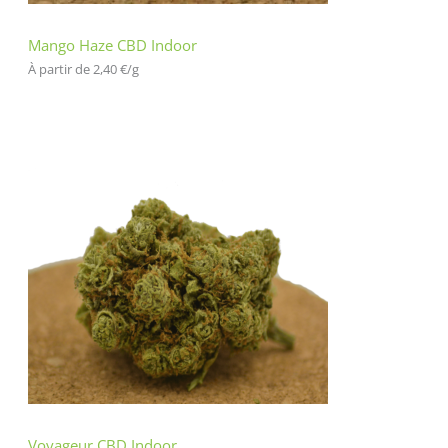
Mango Haze CBD Indoor
À partir de 
2,40
€
/
g
Voyageur CBD Indoor