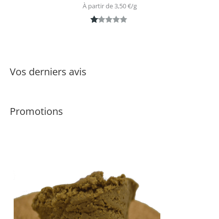
À partir de 
3,50
€
/
g
N
1
ot
é
1.
Vos derniers avis
0
0
s
Promotions
ur
5
ba
s
é
s
ur
n
ot
ati