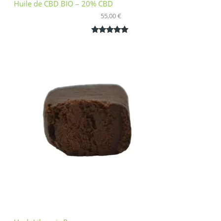
Huile de CBD BIO – 20% CBD
55,00
€
Noté
1
5.00
sur 5
basé sur
notation
client