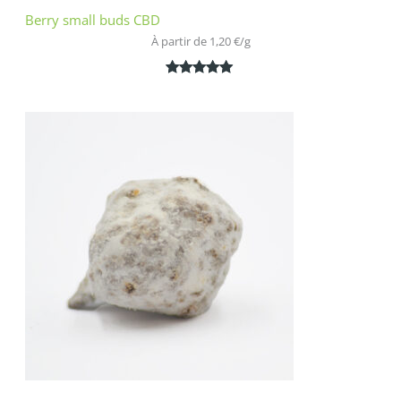
Berry small buds CBD
À partir de 
1,20
€
/
g
Noté
2
5.00
sur 5
basé sur
notations
client