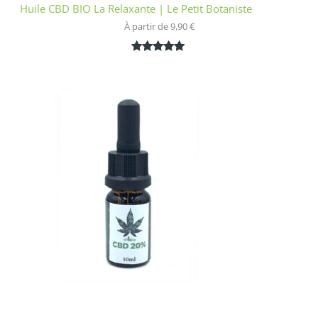
Huile CBD BIO La Relaxante | Le Petit Botaniste
À partir de 
9,90
€
Noté
1
5.00
sur 5
basé sur
notation
client