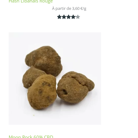
Hash Libanais Rouge
À partir de 
3,60
€
/
g
Noté
1
4.00
sur 5
basé
sur
notation
client
Moon Rock 60% CBD