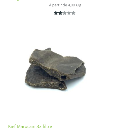
À partir de 
4,00
€
/
g
Noté
1
2.00
sur
5
bas
é
sur
nota
tion
clien
t
Kief Marocain 3x filtré