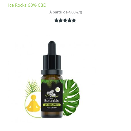
Ice Rocks 60% CBD
À partir de 
4,00
€
/
g
Noté
1
5.00
sur 5
basé sur
notation
client