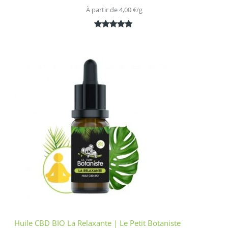
À partir de 
4,00
€
/
g
Noté
1
5.00
sur 5
basé sur
notation
client
Huile CBD BIO La Relaxante | Le Petit Botaniste