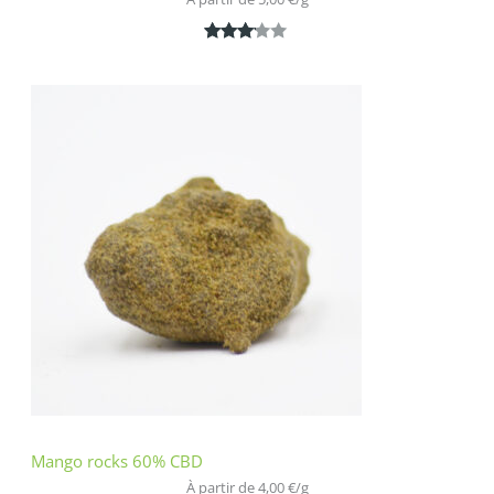
Noté
1
3.00
sur 5
basé
sur
notatio
n
client
Mango rocks 60% CBD
À partir de 
4,00
€
/
g