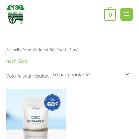
Aller
Men
au
0
contenu
princ
Accueil
/ Produits identifiés “hash Gras”
hash Gras
Voici le seul résultat
Ce
produit
a
plusieurs
variations.
Les
options