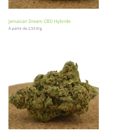
Jamaican Dream CBD Hybride
À partir de 
2,53
€
/
g