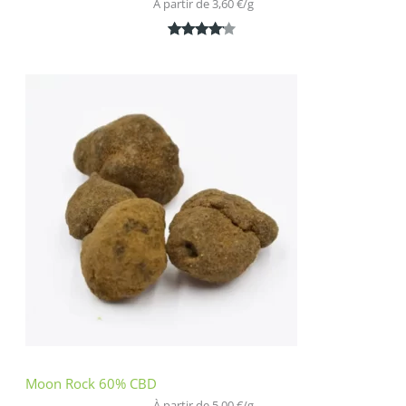
À partir de 
3,60
€
/
g
Noté
1
4.00
sur 5
basé
sur
notation
client
Moon Rock 60% CBD
À partir de 
5,00
€
/
g