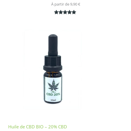
À partir de 
9,90
€
Noté
1
5.00
sur 5
basé sur
notation
client
Huile de CBD BIO – 20% CBD