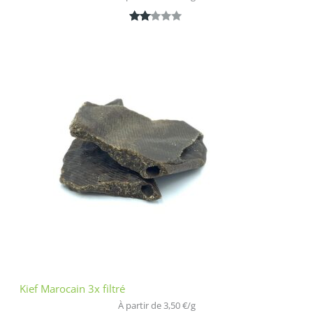
Noté
1
2.00
sur
5
bas
é
sur
nota
tion
clien
t
Kief Marocain 3x filtré
À partir de 
3,50
€
/
g