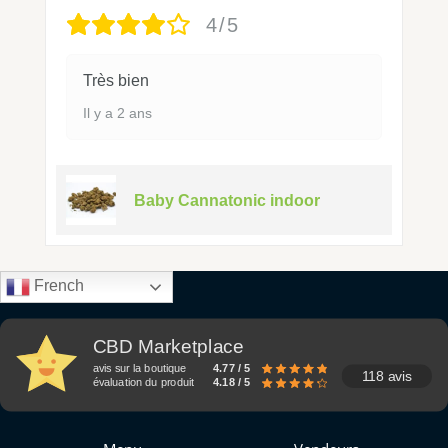
4/5
Très bien
Il y a 2 ans
Baby Cannatonic indoor
French
CBD Marketplace
avis sur la boutique
4.77 / 5
118 avis
évaluation du produit
4.18 / 5