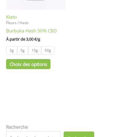
peuvent
être
Kieto
choisies
Fleurs / Hash
sur
Burbuka Hash 30% CBD
la
page
À partir de 
3,00
€
/
g
du
3g
5g
15g
50g
produit
Choix des options
Recherche