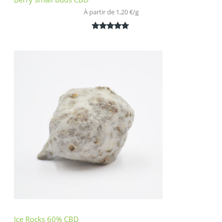
À partir de 
1,20
€
/
g
Noté
2
5.00
sur 5
basé sur
notations
client
Ice Rocks 60% CBD