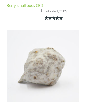
Berry small buds CBD
À partir de 
1,20
€
/
g
Noté
2
5.00
sur 5
basé sur
notations
client