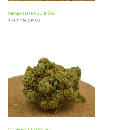
Mango Haze CBD Indoor
À partir de 
2,40
€
/
g
Voyageur CBD Indoor