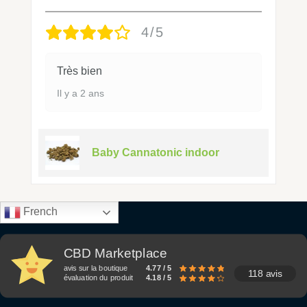
4/5
Très bien
Il y a 2 ans
Baby Cannatonic indoor
French
CBD Marketplace
avis sur la boutique
4.77 / 5
118 avis
évaluation du produit
4.18 / 5