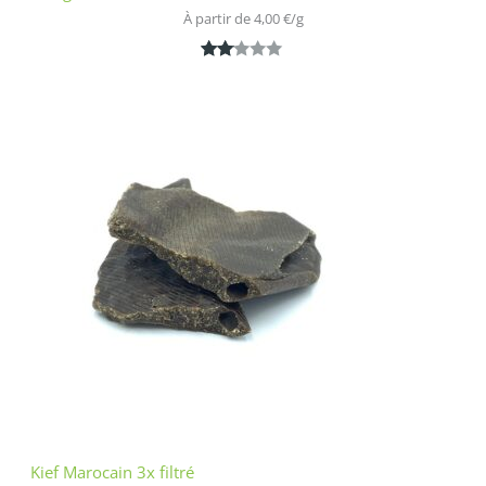
À partir de 
4,00
€
/
g
Noté
1
2.00
sur
5
bas
é
sur
nota
tion
clien
t
Kief Marocain 3x filtré