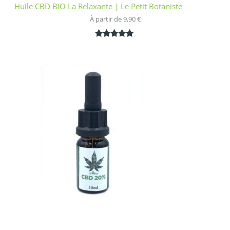
Huile CBD BIO La Relaxante | Le Petit Botaniste
À partir de 
9,90
€
Noté
1
5.00
sur 5
basé sur
notation
client