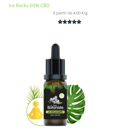
Ice Rocks 60% CBD
À partir de 
4,00
€
/
g
Noté
1
5.00
sur 5
basé sur
notation
client