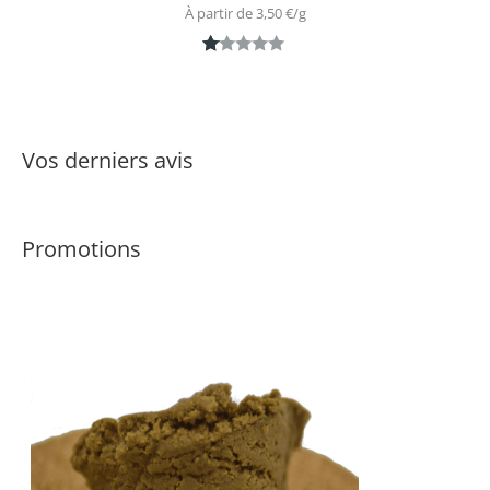
À partir de 
3,50
€
/
g
N
1
ot
é
1.
Vos derniers avis
0
0
s
Promotions
ur
5
ba
s
é
s
ur
n
ot
ati