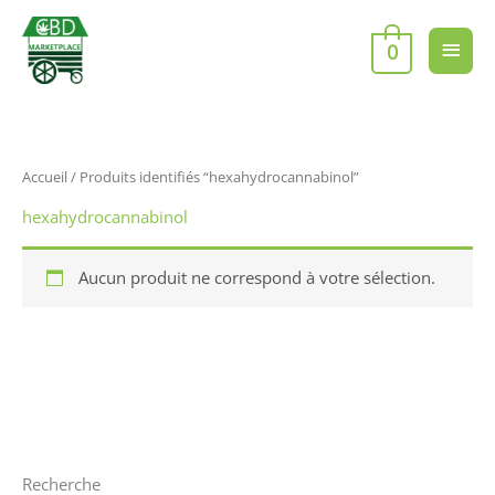
Aller
Men
au
0
contenu
princ
Accueil
/ Produits identifiés “hexahydrocannabinol”
hexahydrocannabinol
Aucun produit ne correspond à votre sélection.
Recherche