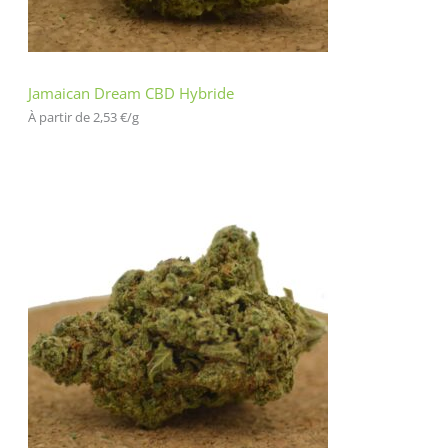
Jamaican Dream CBD Hybride
À partir de 
2,53
€
/
g