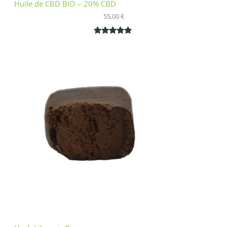
Huile de CBD BIO – 20% CBD
55,00
€
Noté
1
5.00
sur 5
basé sur
notation
client