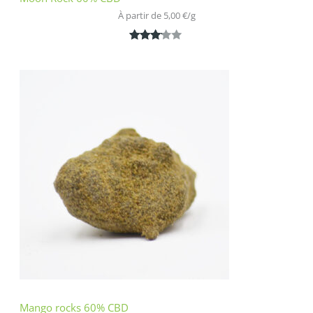
À partir de 
5,00
€
/
g
Noté
1
3.00
sur 5
basé
sur
notatio
n
client
Mango rocks 60% CBD