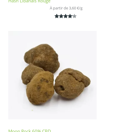
Hash Libanais Rouge
À partir de 
3,60
€
/
g
Noté
1
4.00
sur 5
basé
sur
notation
client
Moon Rock 60% CBD