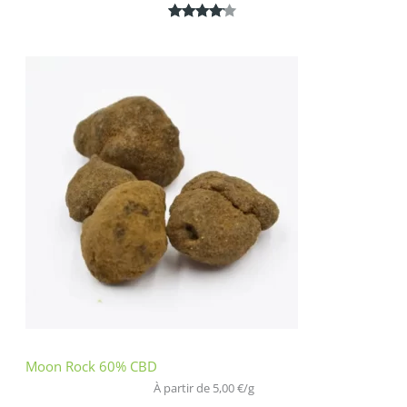
Noté
1
4.00
sur 5
basé
sur
notation
client
Moon Rock 60% CBD
À partir de 
5,00
€
/
g