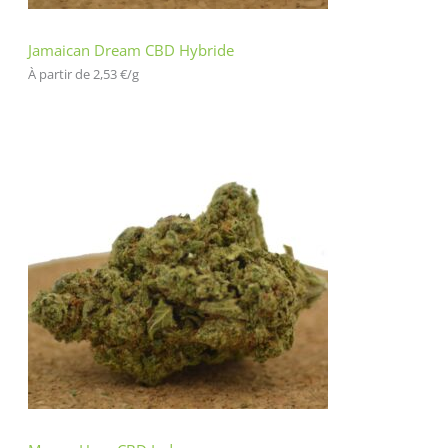
Jamaican Dream CBD Hybride
À partir de 
2,53
€
/
g