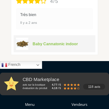
4/5
Très bien
Il y a 2 ans
Baby Cannatonic indoor
French
CBD Marketplace
avis sur la boutique
4.77 / 5
118 avis
évaluation du produit
4.18 / 5
Menu
Vendeurs