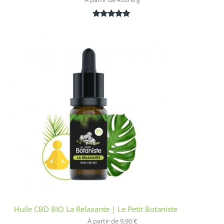
Noté
1
5.00
sur 5
basé sur
notation
client
Huile CBD BIO La Relaxante | Le Petit Botaniste
À partir de 
9,90
€