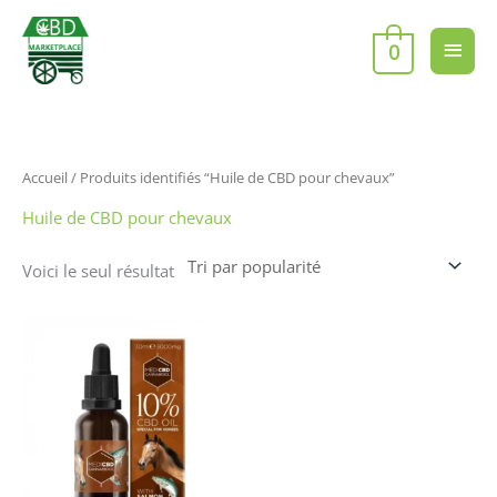
Aller
Men
au
0
contenu
princ
Accueil
/ Produits identifiés “Huile de CBD pour chevaux”
Huile de CBD pour chevaux
Voici le seul résultat