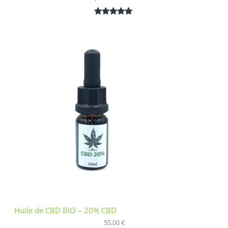
Noté
1
5.00
sur 5
basé sur
notation
client
Huile de CBD BIO – 20% CBD
55,00
€