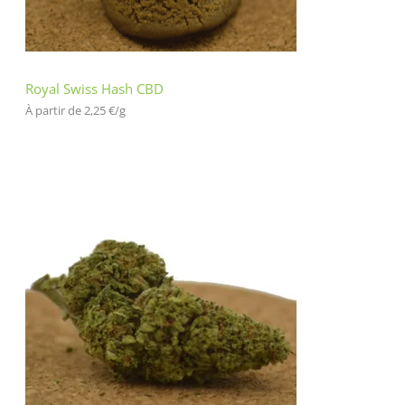
cli
en
t
Royal Swiss Hash CBD
À partir de 
2,25
€
/
g