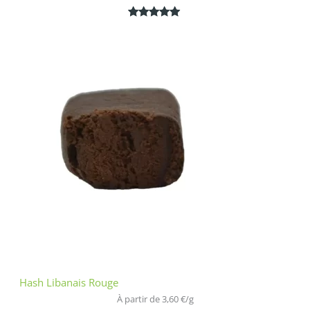
Noté
1
5.00
sur 5
basé sur
notation
client
Hash Libanais Rouge
À partir de 
3,60
€
/
g