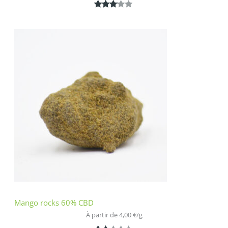
Noté
1
3.00
sur 5
basé
sur
notatio
n
client
Mango rocks 60% CBD
À partir de 
4,00
€
/
g