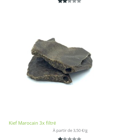
Noté
1
2.00
sur
5
bas
é
sur
nota
tion
clien
t
Kief Marocain 3x filtré
À partir de 
3,50
€
/
g