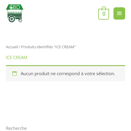
Aller
Men
au
0
contenu
princ
Accueil
/ Produits identifiés “ICE CREAM”
ICE CREAM
Aucun produit ne correspond à votre sélection.
Recherche