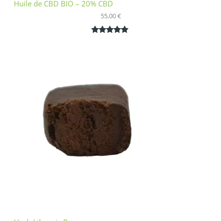
Huile de CBD BIO – 20% CBD
55,00
€
Noté
1
5.00
sur 5
basé sur
notation
client