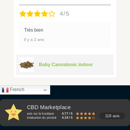
4/5
Très bien
Il y a 2 ans
Baby Cannatonic indoor
French
CBD Marketplace
avis sur la boutique
4.77 / 5
118 avis
évaluation du produit
4.18 / 5