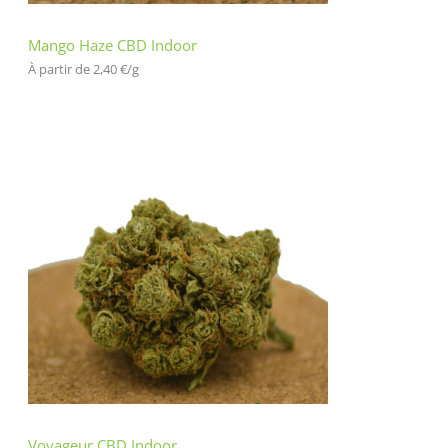
Mango Haze CBD Indoor
À partir de 
2,40
€
/
g
Voyageur CBD Indoor