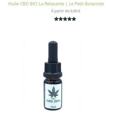
Huile CBD BIO La Relaxante | Le Petit Botaniste
À partir de 
9,90
€
Noté
1
5.00
sur 5
basé sur
notation
client