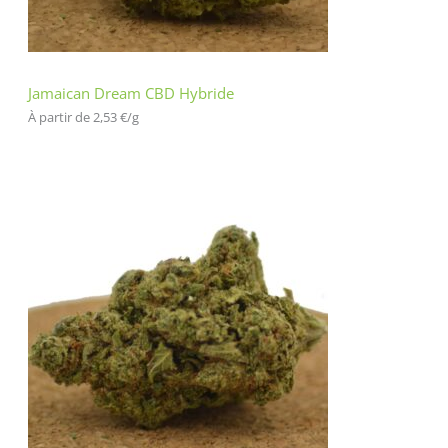
Jamaican Dream CBD Hybride
À partir de 
2,53
€
/
g