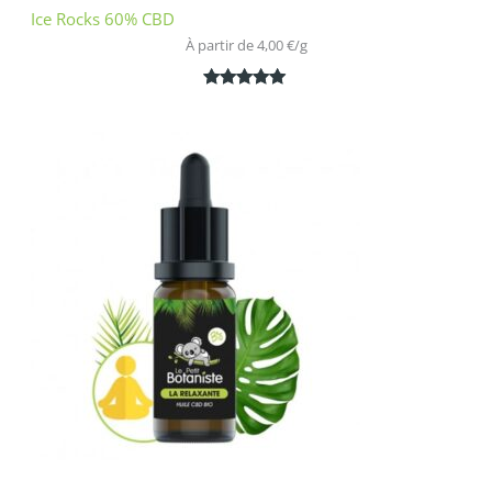
Ice Rocks 60% CBD
À partir de 
4,00
€
/
g
Noté
1
5.00
sur 5
basé sur
notation
client