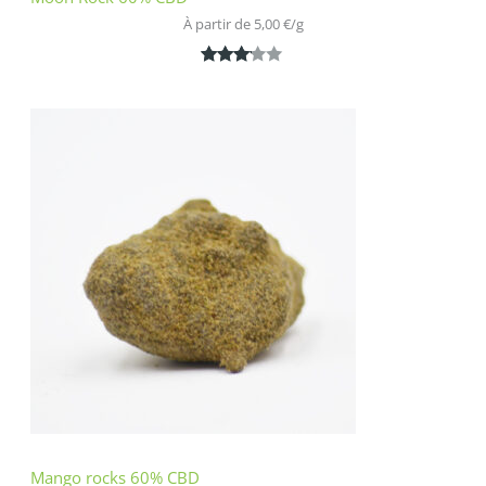
À partir de 
5,00
€
/
g
Noté
1
3.00
sur 5
basé
sur
notatio
n
client
Mango rocks 60% CBD