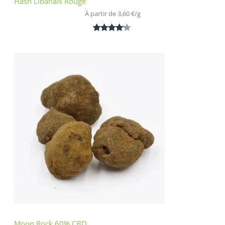
Hash Libanais Rouge
À partir de 
3,60
€
/
g
Noté
1
4.00
sur 5
basé
sur
notation
client
Moon Rock 60% CBD