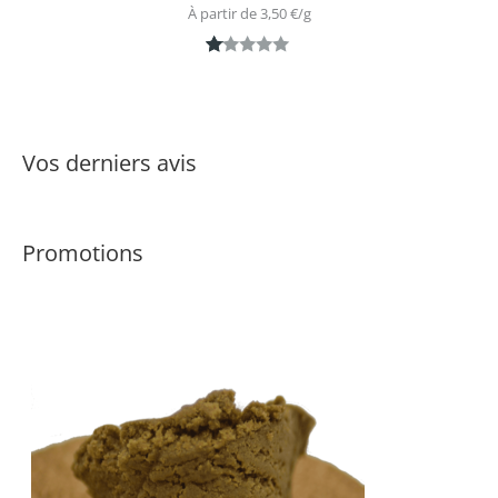
À partir de 
3,50
€
/
g
N
1
ot
é
1.
Vos derniers avis
0
0
s
Promotions
ur
5
ba
s
é
s
ur
n
ot
ati