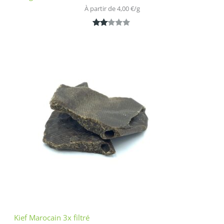
À partir de 
4,00
€
/
g
Noté
1
2.00
sur
5
bas
é
sur
nota
tion
clien
t
Kief Marocain 3x filtré