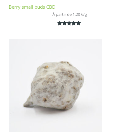
Berry small buds CBD
À partir de 
1,20
€
/
g
Noté
2
5.00
sur 5
basé sur
notations
client