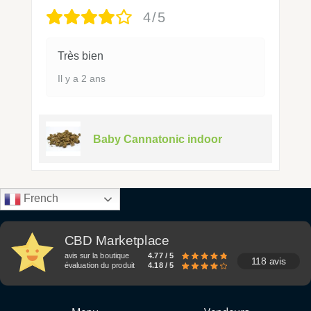
4/5
Très bien
Il y a 2 ans
Baby Cannatonic indoor
French
CBD Marketplace
avis sur la boutique
4.77 / 5
118 avis
évaluation du produit
4.18 / 5