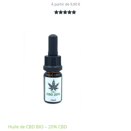
À partir de 
9,90
€
Noté
1
5.00
sur 5
basé sur
notation
client
Huile de CBD BIO – 20% CBD