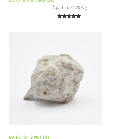
À partir de 
1,20
€
/
g
Noté
2
5.00
sur 5
basé sur
notations
client
Ice Rocks 60% CBD