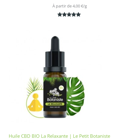
À partir de 
4,00
€
/
g
Noté
1
5.00
sur 5
basé sur
notation
client
Huile CBD BIO La Relaxante | Le Petit Botaniste