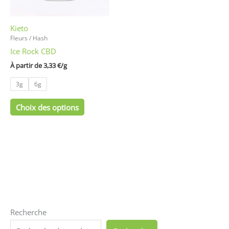
peuvent
être
Kieto
choisies
Fleurs / Hash
sur
Ice Rock CBD
la
page
À partir de 
3,33
€
/
g
du
3g
6g
produit
Choix des options
Recherche