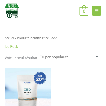
Aller
Men
au
0
contenu
princ
Accueil
/ Produits identifiés “Ice Rock”
Ice Rock
Voici le seul résultat
Ce
produit
a
plusieurs
variations.
Les
options