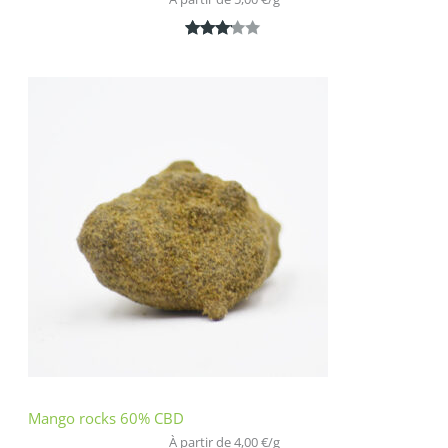
Noté
1
3.00
sur 5
basé
sur
notatio
n
client
Mango rocks 60% CBD
À partir de 
4,00
€
/
g