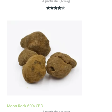
À partir de 
3,60
€
/
g
Noté
1
4.00
sur 5
basé
sur
notation
client
Moon Rock 60% CBD
À partir de 
5,00
€
/
g