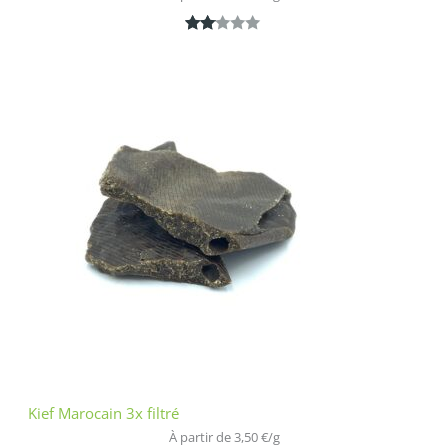
Noté
1
2.00
sur
5
bas
é
sur
nota
tion
clien
t
Kief Marocain 3x filtré
À partir de 
3,50
€
/
g