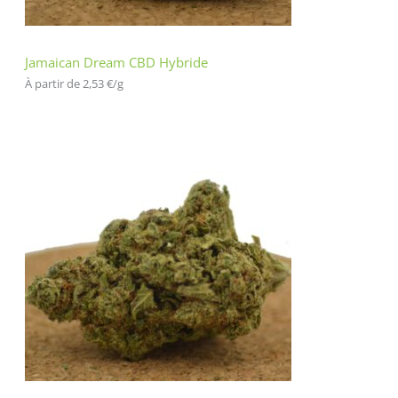
Jamaican Dream CBD Hybride
À partir de 
2,53
€
/
g