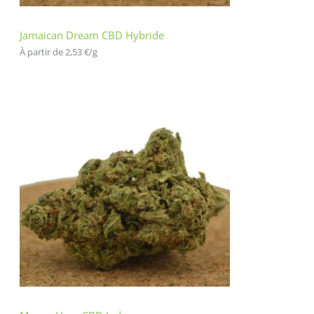
Jamaican Dream CBD Hybride
À partir de 
2,53
€
/
g