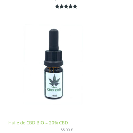
Noté
1
5.00
sur 5
basé sur
notation
client
Huile de CBD BIO – 20% CBD
55,00
€