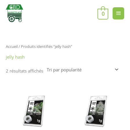
Aller
Men
au
0
contenu
princ
Trié
Accueil
/ Produits identifiés “jelly hash”
par
popularité
jelly hash
2 résultats affichés