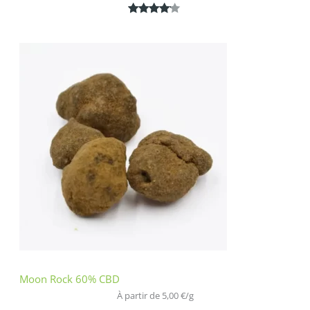
Noté
1
4.00
sur 5
basé
sur
notation
client
Moon Rock 60% CBD
À partir de 
5,00
€
/
g