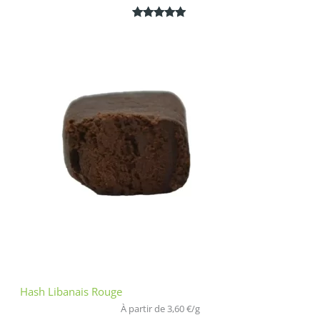
Noté
1
5.00
sur 5
basé sur
notation
client
Hash Libanais Rouge
À partir de 
3,60
€
/
g