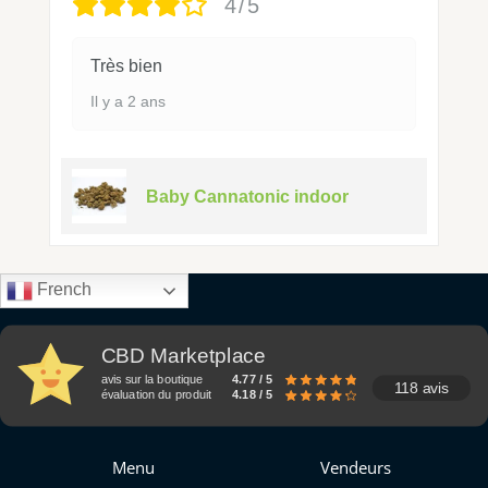
4/5
Très bien
Il y a 2 ans
Baby Cannatonic indoor
French
CBD Marketplace
avis sur la boutique
4.77 / 5
118 avis
évaluation du produit
4.18 / 5
Menu
Vendeurs