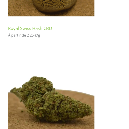
cli
en
t
Royal Swiss Hash CBD
À partir de 
2,25
€
/
g