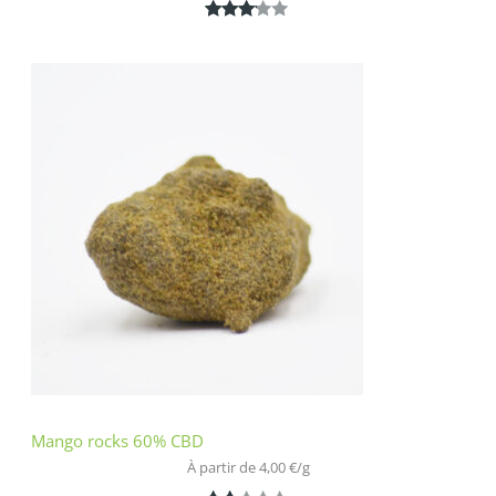
Noté
1
3.00
sur 5
basé
sur
notatio
n
client
Mango rocks 60% CBD
À partir de 
4,00
€
/
g