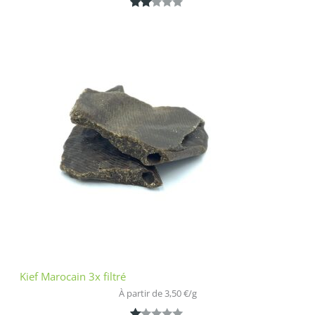
Noté
1
2.00
sur
5
bas
é
sur
nota
tion
clien
t
Kief Marocain 3x filtré
À partir de 
3,50
€
/
g