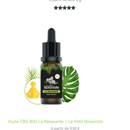
Noté
1
5.00
sur 5
basé sur
notation
client
Huile CBD BIO La Relaxante | Le Petit Botaniste
À partir de 
9,90
€